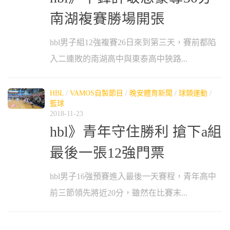
南湖複賽勝場開張
hbl男子組12強複賽26日來到第三天，賽前都陷
入二連敗的南湖高中與東泰高中狹路...
HBL
/
VAMOS自製節目
/
晚安體育新聞
/
球類運動
/
籃球
2018-11-23
hbl》青年守住勝利 搶下a組
最後一張12強門票
hbl男子16強預賽進入最後一天賽程，青年高中
前三節領先將近20分，雖然在比賽末...