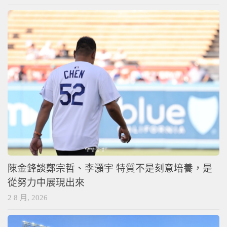
陳金鋒談鄭宗哲、李灝宇 特質不是刻意培養，是
從努力中展現出來
2 8 月, 2026