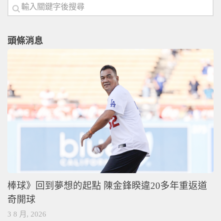
頭條消息
棒球》回到夢想的起點 陳金鋒睽違20多年重返道
奇開球
3 8 月, 2026