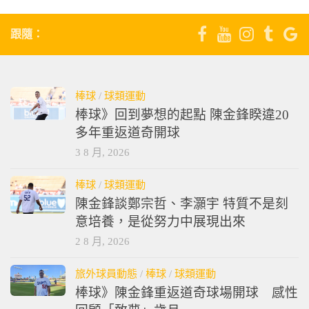
跟隨：
棒球
/
球類運動
棒球》回到夢想的起點 陳金鋒睽違20
多年重返道奇開球
3 8 月, 2026
棒球
/
球類運動
陳金鋒談鄭宗哲、李灝宇 特質不是刻
意培養，是從努力中展現出來
2 8 月, 2026
旅外球員動態
/
棒球
/
球類運動
棒球》陳金鋒重返道奇球場開球 感性