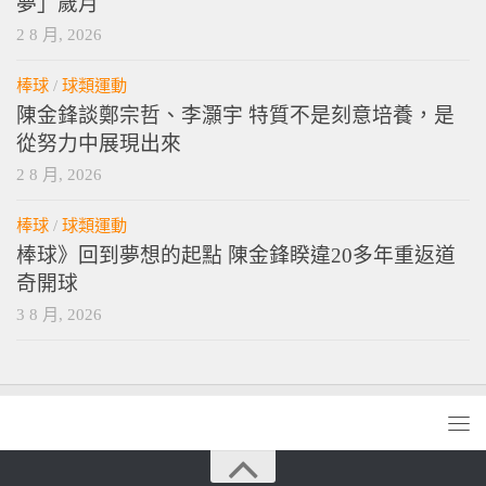
夢」歲月
2 8 月, 2026
棒球
/
球類運動
陳金鋒談鄭宗哲、李灝宇 特質不是刻意培養，是
從努力中展現出來
2 8 月, 2026
棒球
/
球類運動
棒球》回到夢想的起點 陳金鋒睽違20多年重返道
奇開球
3 8 月, 2026