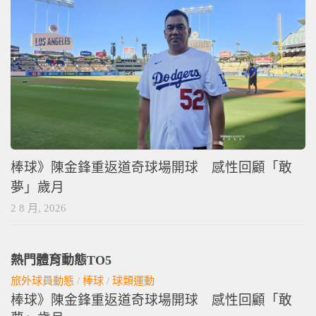
棒球》陳金鋒重返道奇球場開球 感性回顧「敢
夢」歲月
2 8 月, 2026
熱門體育動態TO5
旅外球員動態
/
棒球
/
球類運動
棒球》陳金鋒重返道奇球場開球 感性回顧「敢