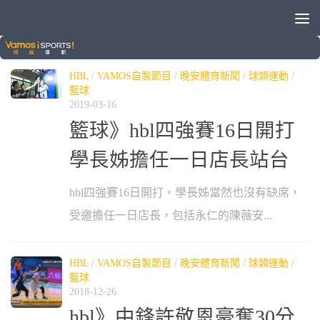
標籤：
107學年度HBL高中籃球聯賽
HBL
/
VAMOS自製節目
/
晚安體育新聞
/
球類運動
/
籃球
2019-03-16
籃球》hbl四強賽16日開打
學長姊擔任一日店長站台
hbl四強賽16日開打，學長姊當然也沒有缺席，
受邀擔任一日店長，包括永仁的陳薇安...
HBL
/
VAMOS自製節目
/
晚安體育新聞
/
球類運動
/
籃球
2018-12-26
hbl》中鋒許敬恩豪奪30分