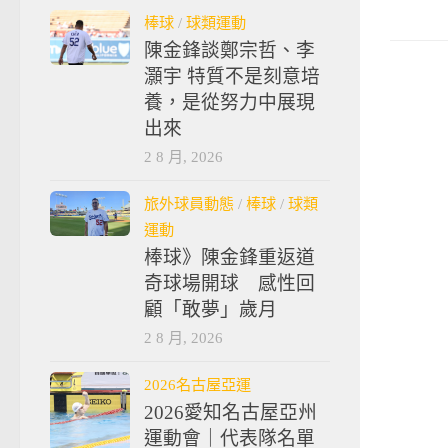
棒球
/
球類運動
陳金鋒談鄭宗哲、李
灝宇 特質不是刻意培
養，是從努力中展現
出來
2 8 月, 2026
旅外球員動態
/
棒球
/
球類
運動
棒球》陳金鋒重返道
奇球場開球 感性回
顧「敢夢」歲月
2 8 月, 2026
2026名古屋亞運
2026愛知名古屋亞州
運動會｜代表隊名單