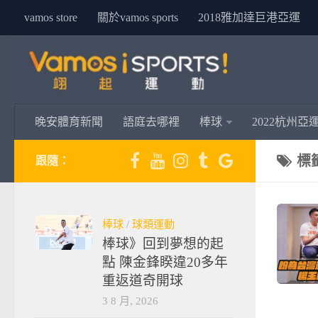
vamos store
關於vamos sports
2018雅加達巨港亞運
晚安體育新聞
語庭去哪裡
棒球
2022杭州亞
標
跟隨：
棒球
/
球類運動
棒球》回到夢想的起
點 陳金鋒睽違20多年
重返道奇開球
3 8 月, 2026