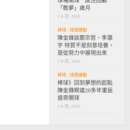
球場開球 感性回顧
「敢夢」歲月
2 8 月, 2026
棒球
/
球類運動
陳金鋒談鄭宗哲、李灝
宇 特質不是刻意培養，
是從努力中展現出來
2 8 月, 2026
棒球
/
球類運動
棒球》回到夢想的起點
陳金鋒睽違20多年重返
道奇開球
3 8 月, 2026