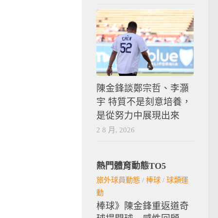
陳金鋒談鄭宗哲、李灝
宇 特質不是刻意培養，
是從努力中展現出來
2 8 月, 2026
熱門體育動態TO5
旅外球員動態
/
棒球
/
球類運
動
棒球》陳金鋒重返道奇