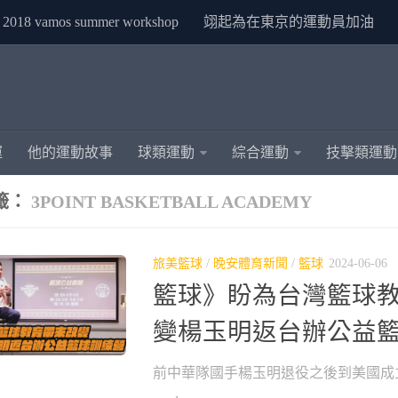
2018 vamos summer workshop
翊起為在東京的運動員加油
運
他的運動故事
球類運動
綜合運動
技擊類運動
籤：
3POINT BASKETBALL ACADEMY
旅美籃球
/
晚安體育新聞
/
籃球
2024-06-06
籃球》盼為台灣籃球
變楊玉明返台辦公益
前中華隊國手楊玉明退役之後到美國成立3point