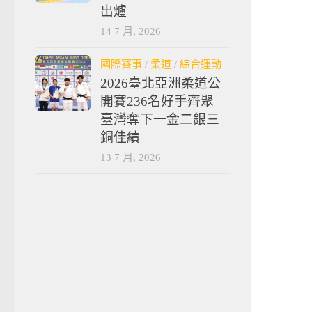
出爐
14 7 月, 2026
國際賽事
/
柔道
/
綜合運動
2026臺北亞洲柔道公
開賽236名好手齊聚
臺灣奪下一金二銀三
銅佳績
13 7 月, 2026