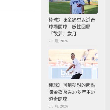
棒球》陳金鋒重返道奇
球場開球 感性回顧
「敢夢」歲月
2 8 月, 2026
棒球》回到夢想的起點
陳金鋒睽違20多年重返
道奇開球
3 8 月, 2026