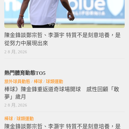
陳金鋒談鄭宗哲、李灝宇 特質不是刻意培養，是
從努力中展現出來
2 8 月, 2026
熱門體育動態TO5
旅外球員動態
/
棒球
/
球類運動
棒球》陳金鋒重返道奇球場開球 感性回顧「敢
夢」歲月
2 8 月, 2026
棒球
/
球類運動
陳金鋒談鄭宗哲、李灝宇 特質不是刻意培養，是