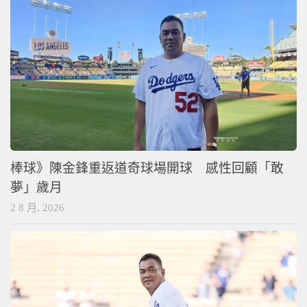
棒球》陳金鋒重返道奇球場開球 感性回顧「敢
夢」歲月
2 8 月, 2026