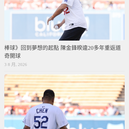
棒球》回到夢想的起點 陳金鋒睽違20多年重返道
奇開球
3 8 月, 2026