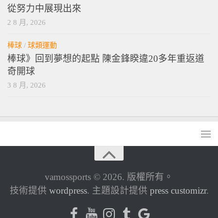
從努力中展現出來
2 8 月, 2026
棒球
/
球類運動
棒球》回到夢想的起點 陳金鋒睽違20多年重返道
奇開球
3 8 月, 2026
vamossports © 2026. 版權所有。
技術提供
wordpress
. 主題設計提供
press customizr
.