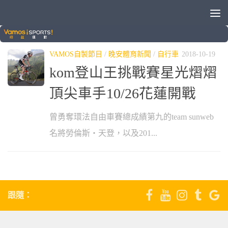
標籤：
VINCENZO NIBALI
VAMOS自製節目
/
晚安體育新聞
/
自行車
2018-10-19
kom登山王挑戰賽星光熠熠
頂尖車手10/26花蓮開戰
曾勇奪環法自由車賽總成績第九的team sunweb
名將勞倫斯‧天登，以及201...
跟隨：