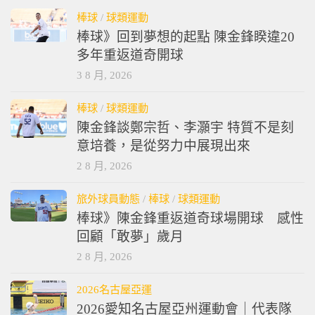
棒球
/
球類運動
棒球》回到夢想的起點 陳金鋒睽違20
多年重返道奇開球
3 8 月, 2026
棒球
/
球類運動
陳金鋒談鄭宗哲、李灝宇 特質不是刻
意培養，是從努力中展現出來
2 8 月, 2026
旅外球員動態
/
棒球
/
球類運動
棒球》陳金鋒重返道奇球場開球 感性
回顧「敢夢」歲月
2 8 月, 2026
2026名古屋亞運
2026愛知名古屋亞州運動會｜代表隊