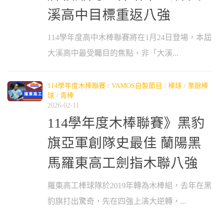
溪高中目標重返八強
114學年度高中木棒聯賽將在1月24日登場，本屆
大溪高中最受矚目的焦點，非「大溪...
114學年度木棒聯賽
/
VAMOS自製節目
/
棒球
/
業餘棒
球
/
青棒
2026-02-11
114學年度木棒聯賽》黑豹
旗亞軍創隊史最佳 蘭陽黑
馬羅東高工劍指木聯八強
羅東高工棒球隊於2019年轉為木棒組，去年在黑
豹旗打出驚奇，先在四強上演大逆轉，...