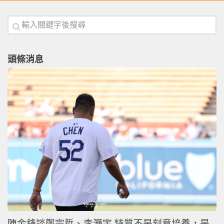
頭條消息
陳金鋒談鄭宗哲、李灝宇 特質不是刻意培養，是