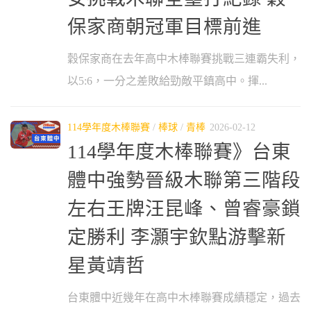
保家商朝冠軍目標前進
穀保家商在去年高中木棒聯賽挑戰三連霸失利，
以5:6，一分之差敗給勁敵平鎮高中。揮...
114學年度木棒聯賽
/
棒球
/
青棒
2026-02-12
114學年度木棒聯賽》台東
體中強勢晉級木聯第三階段
左右王牌汪昆峰、曾睿豪鎖
定勝利 李灝宇欽點游擊新
星黃靖哲
台東體中近幾年在高中木棒聯賽成績穩定，過去