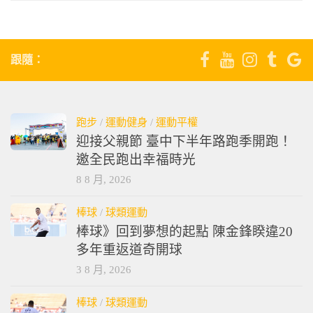
跟隨：
跑步
/
運動健身
/
運動平權
迎接父親節 臺中下半年路跑季開跑！
邀全民跑出幸福時光
8 8 月, 2026
棒球
/
球類運動
棒球》回到夢想的起點 陳金鋒睽違20
多年重返道奇開球
3 8 月, 2026
棒球
/
球類運動