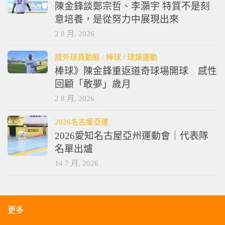
陳金鋒談鄭宗哲、李灝宇 特質不是刻
意培養，是從努力中展現出來
2 8 月, 2026
旅外球員動態
/
棒球
/
球類運動
棒球》陳金鋒重返道奇球場開球 感性
回顧「敢夢」歲月
2 8 月, 2026
2026名古屋亞運
2026愛知名古屋亞州運動會｜代表隊
名單出爐
14 7 月, 2026
更多