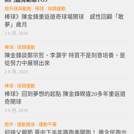
旅外球員動態
/
棒球
/
球類運動
棒球》陳金鋒重返道奇球場開球 感性回顧「敢
夢」歲月
2 8 月, 2026
棒球
/
球類運動
陳金鋒談鄭宗哲、李灝宇 特質不是刻意培養，是
從努力中展現出來
2 8 月, 2026
棒球
/
球類運動
棒球》回到夢想的起點 陳金鋒睽違20多年重返道
奇開球
3 8 月, 2026
跑步
/
運動健身
/
運動平權
迎接父親節 臺中下半年路跑季開跑！ 邀全民跑出