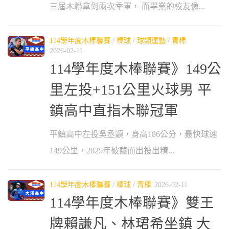
三屆木聯拿到兩次季軍， 而畢業的校友像...
114學年度木棒聯賽
/
棒球
/
球類運動
/
青棒
2026-02-11
114學年度木棒聯賽》149公
里左投+151公里火球男 平
鎮高中直指木聯冠軍
平鎮高中左投吳丞顥，身高186公分，最快球速
149公里，2025年破繭而出投出精...
114學年度木棒聯賽
/
棒球
/
青棒
2026-02-11
114學年度木棒聯賽》雙王
牌賴謙凡、林珺希坐鎮 大