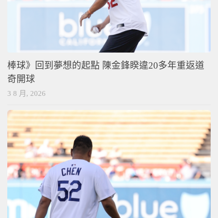
棒球》回到夢想的起點 陳金鋒睽違20多年重返道
奇開球
3 8 月, 2026