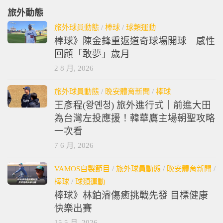
旅外動態
旅外球員動態
/
棒球
/
球類運動
棒球》陳金鋒重返道奇球場開球 感性
回顧「敢夢」歲月
2 8 月, 2026
旅外球員動態
/
晚安體育新聞
/
棒球
王彥程(왕옌청) 旅外進行式｜前進大田
為台灣左投應援！韓華鷹主場朝聖攻略
一次看
7 6 月, 2026
VAMOS自製節目
/
旅外球員動態
/
晚安體育新聞
/
棒球
/
球類運動
棒球》林鉑濬傷癒挑戰先發 目標健康
快樂出賽
15 5 月, 2026