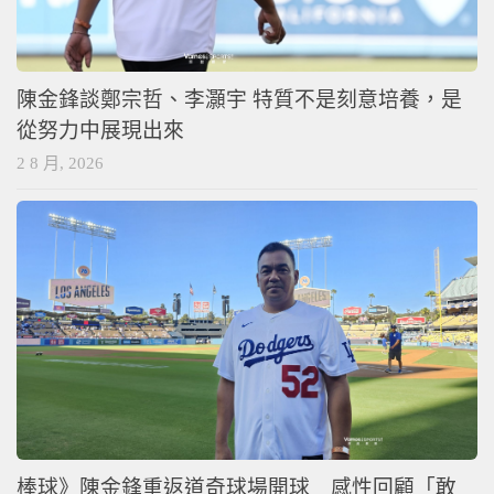
陳金鋒談鄭宗哲、李灝宇 特質不是刻意培養，是
從努力中展現出來
2 8 月, 2026
棒球》陳金鋒重返道奇球場開球 感性回顧「敢