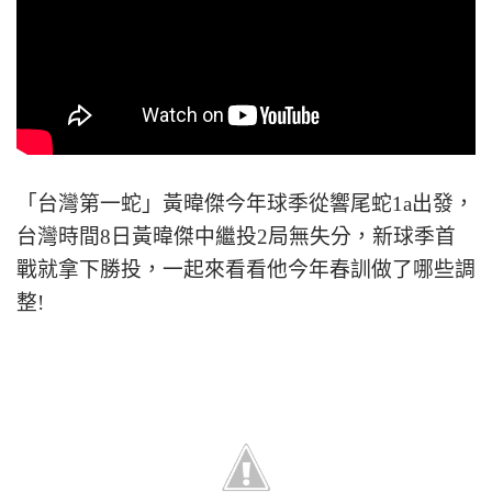
「台灣第一蛇」黃暐傑今年球季從響尾蛇1a出發，
台灣時間8日黃暐傑中繼投2局無失分，新球季首
戰就拿下勝投，一起來看看他今年春訓做了哪些調
整!