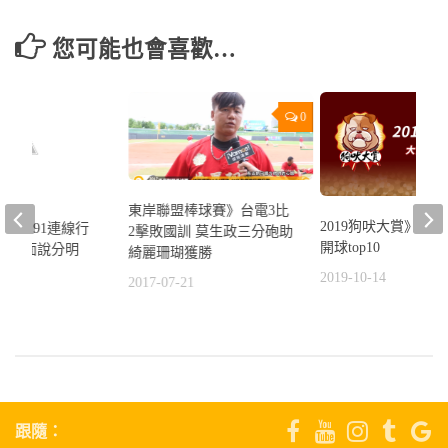
您可能也會喜歡…
0
東岸聯盟棒球賽》台電3比
2019狗吠大賞》大
報】91連線行
2擊敗國訓 莫生政三分砲助
開球top10
事人出面說分明
綺麗珊瑚獲勝
2019-10-14
5
2017-07-21
跟隨：