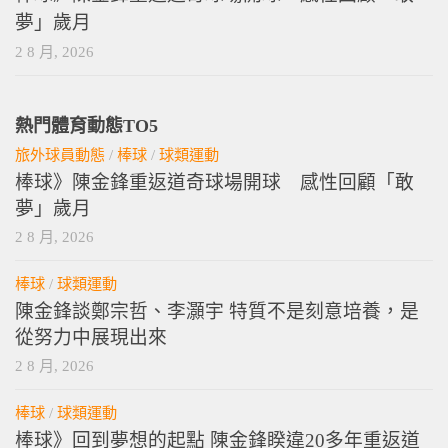
夢」歲月
2 8 月, 2026
熱門體育動態TO5
旅外球員動態
/
棒球
/
球類運動
棒球》陳金鋒重返道奇球場開球 感性回顧「敢
夢」歲月
2 8 月, 2026
棒球
/
球類運動
陳金鋒談鄭宗哲、李灝宇 特質不是刻意培養，是
從努力中展現出來
2 8 月, 2026
棒球
/
球類運動
棒球》回到夢想的起點 陳金鋒睽違20多年重返道