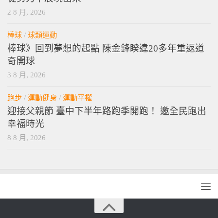
2 8 月, 2026
棒球
/
球類運動
棒球》回到夢想的起點 陳金鋒睽違20多年重返道
奇開球
3 8 月, 2026
跑步
/
運動健身
/
運動平權
迎接父親節 臺中下半年路跑季開跑！ 邀全民跑出
幸福時光
8 8 月, 2026