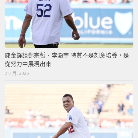
陳金鋒談鄭宗哲、李灝宇 特質不是刻意培養，是
從努力中展現出來
2 8 月, 2026