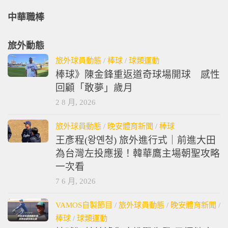
中華職棒
旅外動態
旅外球員動態
/
棒球
/
球類運動
棒球》陳金鋒重返道奇球場開球 感性
回顧「敢夢」歲月
2 8 月, 2026
旅外球員動態
/
晚安體育新聞
/
棒球
王彥程(왕옌청) 旅外進行式｜前進大田
為台灣左投應援！韓華鷹主場朝聖攻略
一次看
7 6 月, 2026
VAMOS自製節目
/
旅外球員動態
/
晚安體育新聞
/
棒球
/
球類運動