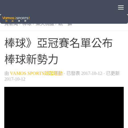
/
/
/
/
中信兄弟
中華職棒
富邦悍將
旅外球員動態
晚安體
/
/
/
育新聞
棒球
樂天桃猿
統一獅
棒球》亞冠賽名單公布
棒球新勢力
由
VAMOS SPORTS翊起運動
· 已發表
2017-10-12
· 已更新
2017-10-12