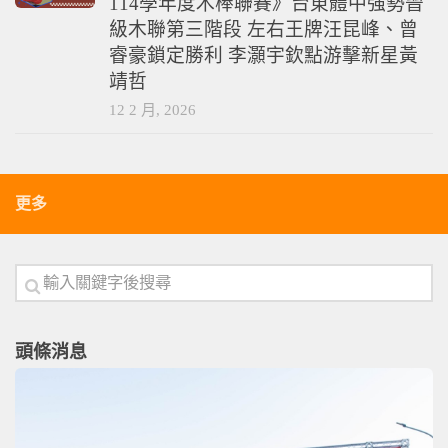
114學年度木棒聯賽》台東體中強勢晉
級木聯第三階段 左右王牌汪昆峰、曾
睿豪鎖定勝利 李灝宇欽點游擊新星黃
靖哲
12 2 月, 2026
更多
頭條消息