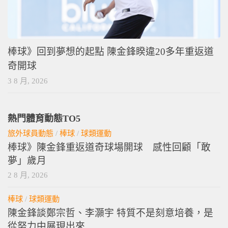
棒球》回到夢想的起點 陳金鋒睽違20多年重返道
奇開球
3 8 月, 2026
熱門體育動態TO5
旅外球員動態
/
棒球
/
球類運動
棒球》陳金鋒重返道奇球場開球 感性回顧「敢
夢」歲月
2 8 月, 2026
棒球
/
球類運動
陳金鋒談鄭宗哲、李灝宇 特質不是刻意培養，是
從努力中展現出來