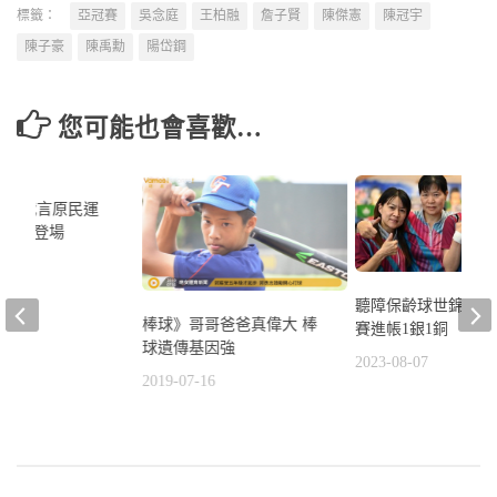
標籤：
亞冠賽
吳念庭
王柏融
詹子賢
陳傑憲
陳冠宇
陳子豪
陳禹勳
陽岱鋼
您可能也會喜歡…
陳傑代言原民運
中市熱鬧登場
4
聽障保齡球世錦賽 
棒球》哥哥爸爸真偉大 棒
賽進帳1銀1銅
球遺傳基因強
2023-08-07
2019-07-16