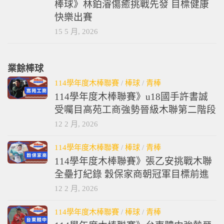
棒球》林鉑濬傷癒挑戰先發 目標健康
快樂出賽
15 5 月, 2026
業餘棒球
114學年度木棒聯賽
/
棒球
/
青棒
114學年度木棒聯賽》u18國手許書誠
受囑目高苑工商強勢晉級木聯第二階段
12 2 月, 2026
114學年度木棒聯賽
/
棒球
/
青棒
114學年度木棒聯賽》張乙安挑戰木聯
全壘打紀錄 穀保家商朝冠軍目標前進
12 2 月, 2026
114學年度木棒聯賽
/
棒球
/
青棒