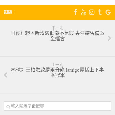
跟隨：
下一則
田徑》賴孟昕遭遇低潮不氣餒 專注練習備戰
全運會
上一則
棒球》王柏融致勝兩分砲 lamigo囊括上下半
季冠軍