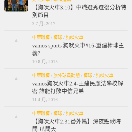
【狗吠火車3.10】中職選秀選後分析特
別節目
3 7 月, 2017
中華職棒
/
棒球
/
狗吠火車
vamos sports 狗吠火車#16-重建棒球主
義?
10 8 月, 2015
中華職棒
/
旅外球員動態
/
棒球
/
狗吠火車
vamos狗吠火車2.4-王建民魔法學校解
密 誰能打敗中信兄弟
11 4 月, 2016
中華職棒
/
棒球
/
狗吠火車
【狗吠火車2.31番外篇】深夜點歌時
間-爪問天