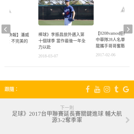
【0208vamos經典
棒球》李振昌旅外邁入第
s經典賽快報】潘威
中華隊28人名單出爐
十個球季 當作最後一年全
際戰役 不完美的
龍攜手哥哥奮戰經典
力以赴
2017-02-06
2018-03-07
7
跟隨：
下一則
足球》2017台甲聯賽延長賽關鍵進球 輔大航
源3-2奪季軍