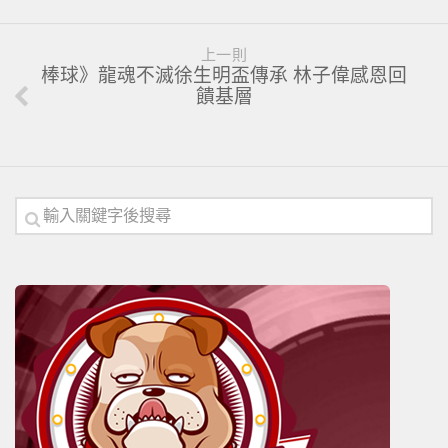
上一則
棒球》龍魂不滅徐生明盃傳承 林子偉感恩回
饋基層