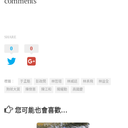
comments
SHARE
0
0
標籤：
于孟魁
彭政閔
林哲瑄
林威廷
林承飛
林益全
狗吠大賞
陳傑憲
陳江和
陽耀勳
高國慶
您可能也會喜歡…