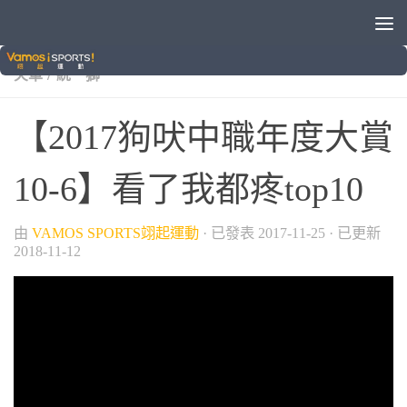
/
/
/
/
/
中信兄弟
中華職棒
富邦悍將
棒球
樂天桃猿
狗吠
/
火車
統一獅
【2017狗吠中職年度大賞
10-6】看了我都疼top10
由
VAMOS SPORTS翊起運動
· 已發表
2017-11-25
· 已更新
2018-11-12