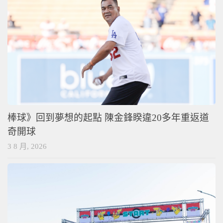
棒球》回到夢想的起點 陳金鋒睽違20多年重返道
奇開球
3 8 月, 2026