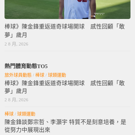
棒球》陳金鋒重返道奇球場開球 感性回顧「敢
夢」歲月
2 8 月, 2026
熱門體育動態TO5
旅外球員動態
/
棒球
/
球類運動
棒球》陳金鋒重返道奇球場開球 感性回顧「敢
夢」歲月
2 8 月, 2026
棒球
/
球類運動
陳金鋒談鄭宗哲、李灝宇 特質不是刻意培養，是
從努力中展現出來