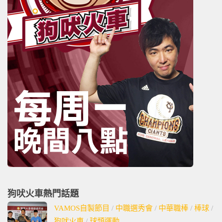
狗吠火車熱門話題
VAMOS自製節目
/
中職選秀會
/
中華職棒
/
棒球
/
狗吠火車
/
球類運動