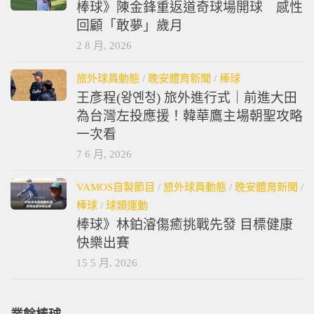
棒球》陳金鋒重返道奇球場開球 感性
回顧「敢夢」歲月
2 8 月, 2026
旅外球員動態
/
晚安體育新聞
/
棒球
王彥程(왕옌청) 旅外進行式｜前進大田
為台灣左投應援！韓華鷹主場朝聖攻略
一次看
7 6 月, 2026
VAMOS自製節目
/
旅外球員動態
/
晚安體育新聞
/
棒球
/
球類運動
棒球》林鉑濬傷癒挑戰先發 目標健康
快樂出賽
15 5 月, 2026