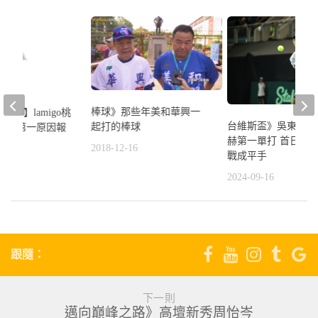
棒球》那些年美和華興一
華職棒】lamigo桃
台維斯盃》吳東霖拍
起打的棒球
 戰績第一原因報
赫第一單打 首日雙方
2018-12-16
戰成平手
9
2024-09-16
跟隨：
下一則
邁向巔峰之路》高壇新秀周怡岑