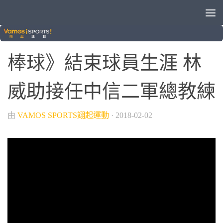
/
/
/
/
中信兄弟
中華職棒
晚安體育新聞
棒球
球類運動
棒球》結束球員生涯 林
威助接任中信二軍總教練
由
VAMOS SPORTS翊起運動
·
2018-02-02