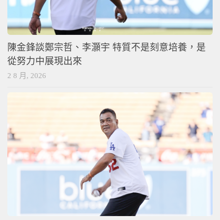
陳金鋒談鄭宗哲、李灝宇 特質不是刻意培養，是
從努力中展現出來
2 8 月, 2026