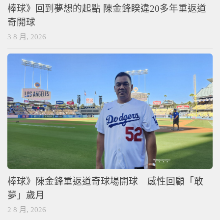
棒球》回到夢想的起點 陳金鋒睽違20多年重返道
奇開球
3 8 月, 2026
棒球》陳金鋒重返道奇球場開球 感性回顧「敢
夢」歲月
2 8 月, 2026