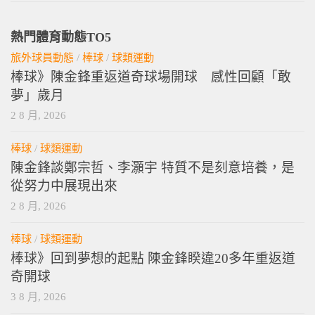
熱門體育動態TO5
旅外球員動態
/
棒球
/
球類運動
棒球》陳金鋒重返道奇球場開球 感性回顧「敢
夢」歲月
2 8 月, 2026
棒球
/
球類運動
陳金鋒談鄭宗哲、李灝宇 特質不是刻意培養，是
從努力中展現出來
2 8 月, 2026
棒球
/
球類運動
棒球》回到夢想的起點 陳金鋒睽違20多年重返道
奇開球
3 8 月, 2026