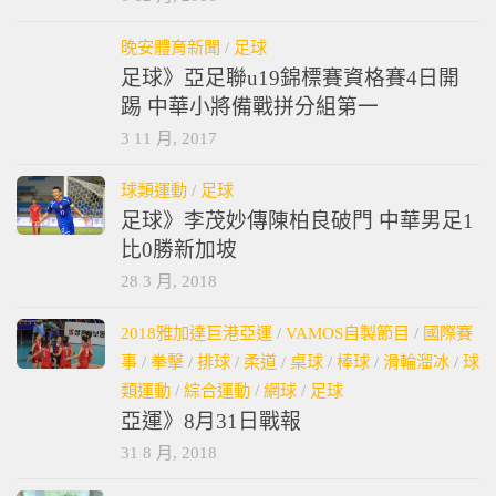
晚安體育新聞
/
足球
足球》亞足聯u19錦標賽資格賽4日開
踢 中華小將備戰拼分組第一
3 11 月, 2017
球類運動
/
足球
足球》李茂妙傳陳柏良破門 中華男足1
比0勝新加坡
28 3 月, 2018
2018雅加達巨港亞運
/
VAMOS自製節目
/
國際賽
事
/
拳擊
/
排球
/
柔道
/
桌球
/
棒球
/
滑輪溜冰
/
球
類運動
/
綜合運動
/
網球
/
足球
亞運》8月31日戰報
31 8 月, 2018