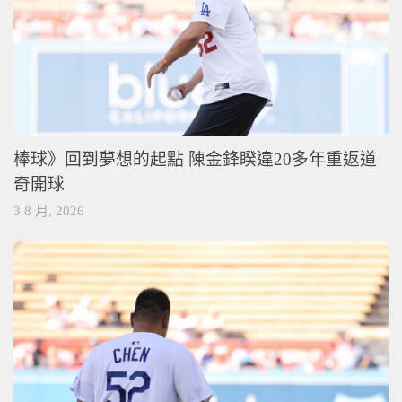
棒球》回到夢想的起點 陳金鋒睽違20多年重返道
奇開球
3 8 月, 2026