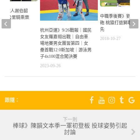
警花鐵人謝伯韶
中職季後賽》劉時豪
士42公里騎乘樂
砲 桃猿打退獅取得
9
先
杭州亞運》9/26戰報｜國民
女友羅嘉翎出戰｜自由車
2018-10-27
場地賽男女團皆第四｜女
壘首戰12:0新加坡｜游泳男
子4x100混合闖決賽
2023-09-26
跟隨：
下一則
棒球》陳韻文本季一軍初登板 投球姿勢引起
討論