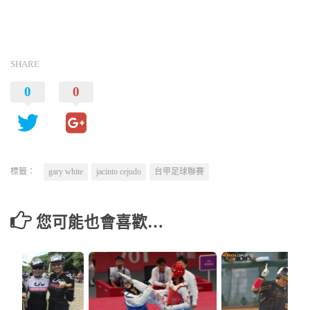
SHARE
0
0
標籤：
gary white
jacinto cejudo
台甲足球聯賽
您可能也會喜歡…