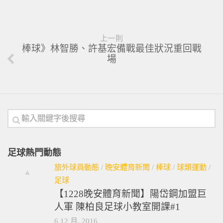
上一則
棒球》林智勝、許基宏備戰最佳狀況重回戰
場
足球熱門動態
旅外球員動態
/
晚安體育新聞
/
棒球
/
球類運動
/
足球
【1228晚安體育新聞】陽岱鋼加盟巨
人軍 陳柏良足球小教室開課#1
6 12 月, 2016