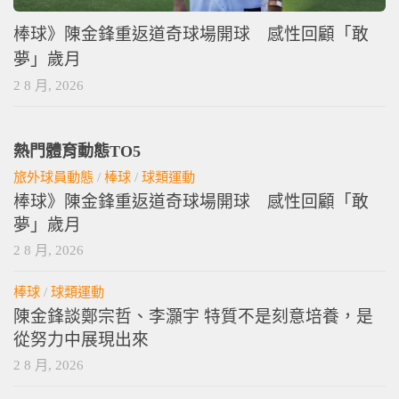
棒球》陳金鋒重返道奇球場開球 感性回顧「敢
夢」歲月
2 8 月, 2026
熱門體育動態TO5
旅外球員動態
/
棒球
/
球類運動
棒球》陳金鋒重返道奇球場開球 感性回顧「敢
夢」歲月
2 8 月, 2026
棒球
/
球類運動
陳金鋒談鄭宗哲、李灝宇 特質不是刻意培養，是
從努力中展現出來
2 8 月, 2026