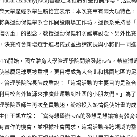
all/ futsal academy(twfa)基層足球推廣計畫打開序幕。活
育大學產經系學生賴怡宣表示：本次賽事有兩大項特色，
將與運動保健學系合作開設兩場工作坊，運保系秉持著「
傷防重」的觀念，教授運動保健和防護等觀念。另外比賽
，決賽將會新增選手進場儀式並邀請家長與小將們一同進
2018)開始，國立體育大學管理學院開始發起twfa，希望透
使基層足球更被重視，更目標成為大台北和桃園地區的足
。管理學院院長陳成業說：「這場活動的主要目的是整合
利用校內外資源來推廣此運動到社區的小朋友們。」為了
理學院眾師生再次全員動起，紛紛投入熱情促使計畫的成
主任王凱立說：「當時想舉辦twfa的發想是想讓擁有體育
有實作的機會，並根據社會需求，這場活動將跨領域的整