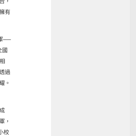
台，
擁有
軍──
全國
吳相
透過
耀。
成
軍，
小校