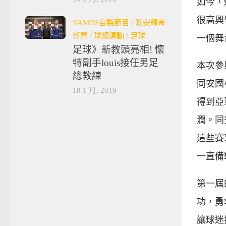
如今，
很高興
VAMOS自製節目
/
晚安體育
新聞
/
球類運動
/
足球
一個舞
足球》新教頭亮相! 懷
特副手louis接任男足
本次參
總教練
同安國
18 1 月, 2019
得到亞
潤。同
這些賽
一直備
第一屆
功，勇
讓球迷