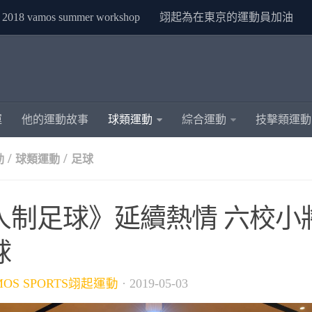
2018 vamos summer workshop
翊起為在東京的運動員加油
運
他的運動故事
球類運動
綜合運動
技擊類運動
/
/
動
球類運動
足球
人制足球》延續熱情 六校小
球
MOS SPORTS翊起運動
·
2019-05-03