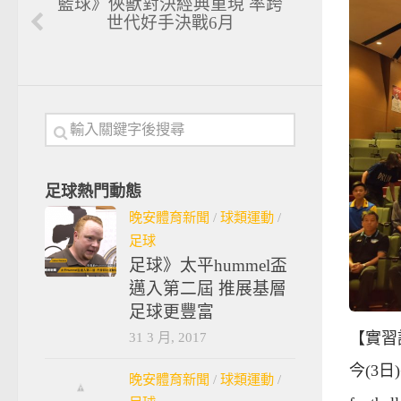
籃球》俠獸對決經典重現 率跨
世代好手決戰6月
足球熱門動態
晚安體育新聞
/
球類運動
/
足球
足球》太平hummel盃
邁入第二屆 推展基層
足球更豐富
31 3 月, 2017
【實習
今(3日
晚安體育新聞
/
球類運動
/