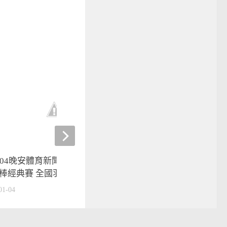
歐巴足球聯賽ep04》旅外
104晚安體育新聞】富邦公牛備
中藍鯨 × 卡爾‧海因茨
棒經典賽 全國羽球排名賽開打
2020-04-15
01-04