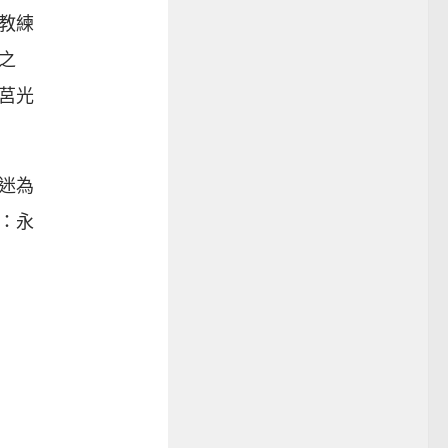
教練
之
莒光
迷為
：永