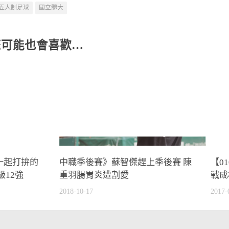
五人制足球
國立體大
您可能也會喜歡…
一起打拚的
中職季後賽》蘇智傑趕上季後賽 陳
【0
級12強
重羽腸胃炎遭割愛
戰成
2018-10-17
2017-