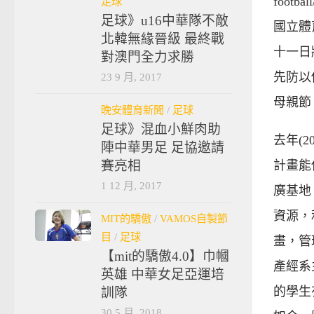
footb
足球
足球》u16中華隊不敵
國立體
北韓無緣晉級 最終戰
十一日
對澳門全力求勝
先防以
23 9 月, 2017
母親節
晚安體育新聞
/
足球
足球》混血小鮮肉助
去年(
陣中華男足 足協邀請
賽亮相
計畫能
1 12 月, 2017
廣基地
資源，
MIT的驕傲
/
VAMOS自製節
目
/
足球
畫，管
【mit的驕傲4.0】巾幗
產經系
英雄 中華女足亞運培
的學生
訓隊
30 5 月, 2018