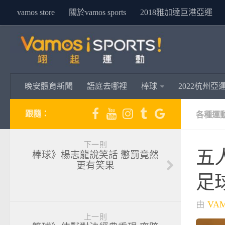
vamos store
關於vamos sports
2018雅加達巨港亞運
晚安體育新聞
語庭去哪裡
棒球
2022杭州亞
跟隨：
各種運
下一則
五
棒球》楊志龍說笑話 懲罰竟然
更有笑果
足
由
VA
上一則