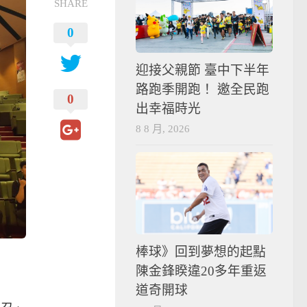
SHARE
0
迎接父親節 臺中下半年
路跑季開跑！ 邀全民跑
0
出幸福時光
8 8 月, 2026
棒球》回到夢想的起點
陳金鋒睽違20多年重返
道奇開球