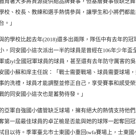
體育署大多將資源提供給品牌賽事，但基層賽事很缺乏舞
學校、校長、教練和選手熱情參與，讓學生和小將們都能
台。」
與的學校比起去年(2018)還多出兩隊，隊伍中有去年的冠
小，同安國小這次派出一半的球員是曾經在106年少年盃
軍或tyl全國冠軍球員的球員，甚至還有去年防守厲害的
安國小蘇和庠主任說：「戰士需要戰場、球員需要球場，
事的洗禮，球員才能調整並修正自己，享受賽事和感受榮
戰的同安國小這次也是蓄勢待發。」
的亞軍自強國小儘管缺乏球場，擁有絕大的熱情支持他們
奪第一屆最佳球員的卓芷榆是否能與她的球隊一起奪回冠
拭目以待。季軍臺北市士東國小重回twfa賽場上，士東國