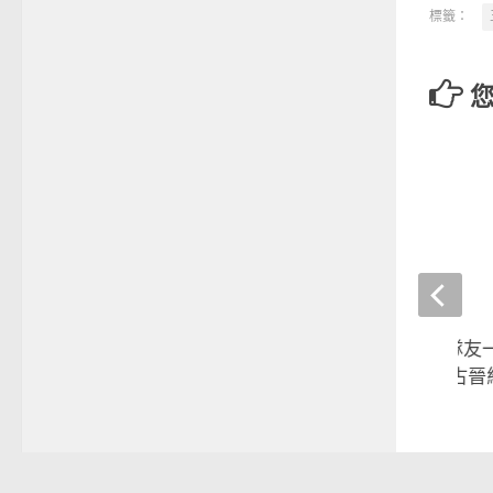
標籤：
杭州亞運》享受與隊友
時光 中華男排勝蒙古晉
2023-09-21