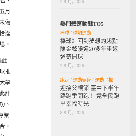
動總召、
3 8 月, 2026
五月
未傷
熱門體育動態TO5
棒球
/
球類運動
恰逢
棒球》回到夢想的起點
場。
陳金鋒睽違20多年重返
道奇開球
過此
3 8 月, 2026
球推
跑步
/
運動健身
/
運動平權
大學
迎接父親節 臺中下半年
此計
路跑季開跑！ 邀全民跑
出幸福時光
功。
8 8 月, 2026
專業
合。