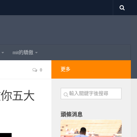
mit的驕傲
更多
0
教你五大
頭條消息