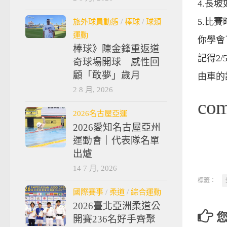
4.長
5.比
旅外球員動態
/
棒球
/
球類
運動
你學會
棒球》陳金鋒重返道
記得2
奇球場開球 感性回
顧「敢夢」歲月
由車的
2 8 月, 2026
co
2026名古屋亞運
2026愛知名古屋亞州
運動會｜代表隊名單
出爐
14 7 月, 2026
標籤：
國際賽事
/
柔道
/
綜合運動
2026臺北亞洲柔道公
開賽236名好手齊聚