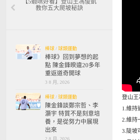
【5蝦咪好看】登山王馮俊凱
教你五大爬坡秘訣
棒球
/
球類運動
棒球》回到夢想的起
點 陳金鋒睽違20多年
重返道奇開球
3 8 月, 2026
棒球
/
球類運動
登山王
陳金鋒談鄭宗哲、李
1.維
灝宇 特質不是刻意培
2.維
養，是從努力中展現
出來
3.陡
2 8 月, 2026