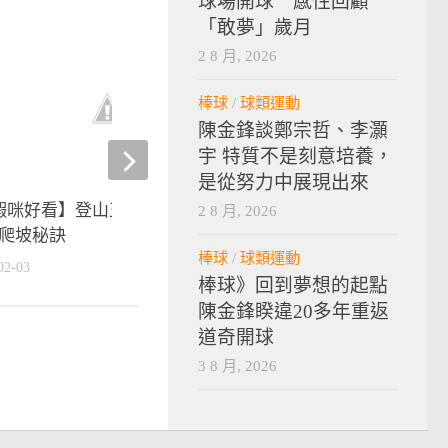
球場開球 感性回顧
「敢夢」歲月
2 8 月, 2026
棒球
/
球類運動
陳金鋒談鄭宗哲、李灝
宇 特質不是刻意培養，
是從努力中展現出來
蝦咪好看】登山王馮俊凱 教你
【5蝦咪好看】挑公路車
2 8 月, 2026
爬坡秘訣
的五件事│職業車手杜志
棒球
/
球類運動
02-03
2020-04-10
棒球》回到夢想的起點
陳金鋒睽違20多年重返
道奇開球
3 8 月, 2026