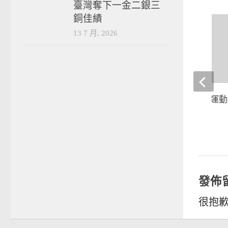
臺灣奪下一金二銀三
銅佳績
13 7 月, 2026
【5蝦咪好看】田徑運
目事-千萬不要做!
2015-02-01
發佈
很抱