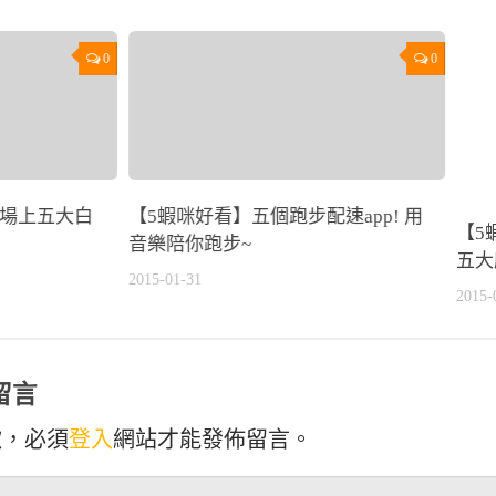
0
0
動場上五大白
【5蝦咪好看】五個跑步配速app! 用
【5
音樂陪你跑步~
五大
2015-01-31
2015-
留言
歉，必須
登入
網站才能發佈留言。