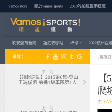
vamos store
關於vamos sports
2018雅加達巨港亞運
晚安體育新聞
語庭去哪裡
棒球
2022杭州亞
跟隨：
5蝦咪好
下一則
【
【翊起運動】2015第6集-登山
王馮俊凱 前進1級車隊第1人
爬
由
VA
上一則