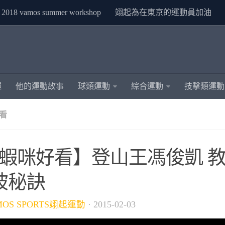
2018 vamos summer workshop
翊起為在東京的運動員加油
運
他的運動故事
球類運動
綜合運動
技擊類運動
看
5蝦咪好看】登山王馮俊凱 
坡秘訣
MOS SPORTS翊起運動
·
2015-02-03