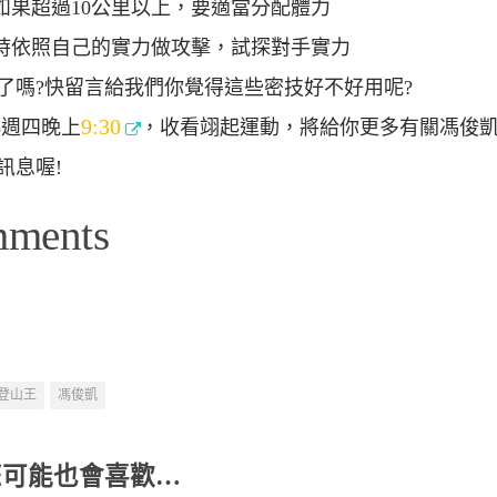
坡如果超過10公里以上，要適當分配體力
賽時依照自己的實力做攻擊，試探對手實力
了嗎?快留言給我們你覺得這些密技好不好用呢?
9:30
/5週四晚上
，收看翊起運動，將給你更多有關馮俊
訊息喔!
mments
登山王
馮俊凱
您可能也會喜歡…