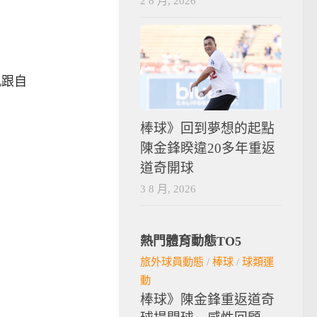
2 8 月, 2026
凱跟自
棒球》回到夢想的起點
陳金鋒睽違20多年重返
道奇開球
3 8 月, 2026
熱門體育動態TO5
旅外球員動態
/
棒球
/
球類運
動
棒球》陳金鋒重返道奇