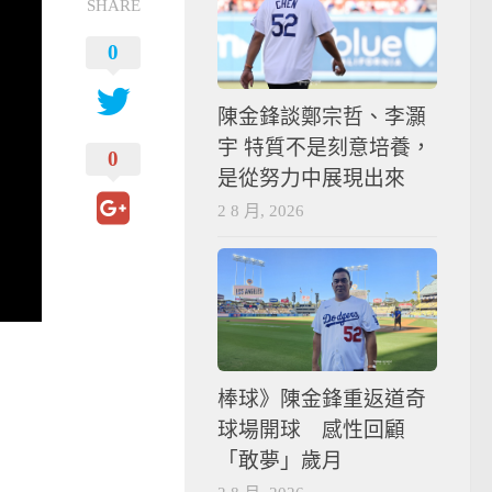
SHARE
0
陳金鋒談鄭宗哲、李灝
宇 特質不是刻意培養，
0
是從努力中展現出來
2 8 月, 2026
棒球》陳金鋒重返道奇
球場開球 感性回顧
「敢夢」歲月