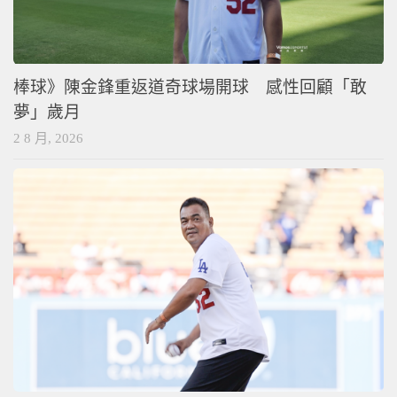
棒球》陳金鋒重返道奇球場開球 感性回顧「敢
夢」歲月
2 8 月, 2026