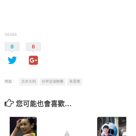
SHARE
0
0
標籤：
北市大同
台甲足球聯賽
朱恩樂
您可能也會喜歡…