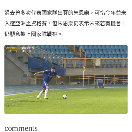
過去曾多次代表國家隊出賽的朱恩樂，可惜今年並未
入選亞洲盃資格賽，但朱恩樂仍表示未來若有機會，
仍願意披上國家隊戰袍。
comments