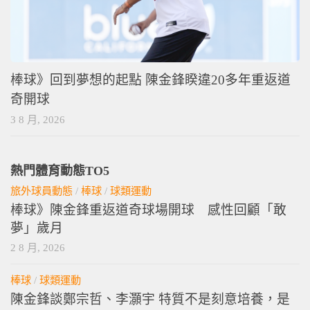
棒球》回到夢想的起點 陳金鋒睽違20多年重返道
奇開球
3 8 月, 2026
熱門體育動態TO5
旅外球員動態
/
棒球
/
球類運動
棒球》陳金鋒重返道奇球場開球 感性回顧「敢
夢」歲月
2 8 月, 2026
棒球
/
球類運動
陳金鋒談鄭宗哲、李灝宇 特質不是刻意培養，是