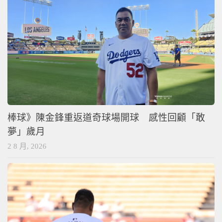
棒球》陳金鋒重返道奇球場開球 感性回顧「敢
夢」歲月
2 8 月, 2026