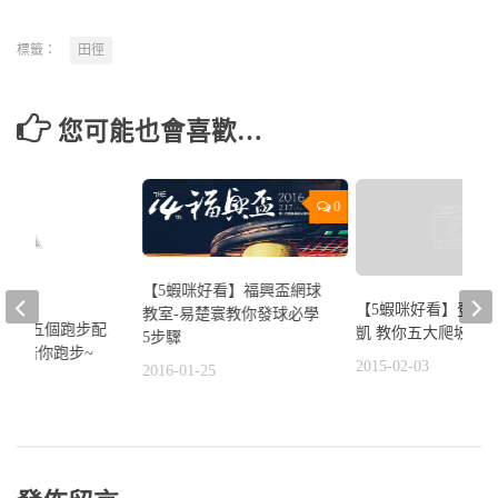
標籤：
田徑
您可能也會喜歡…
0
【5蝦咪好看】福興盃網球
【5蝦咪好看】登山
教室-易楚寰教你發球必學
好看】五個跑步配
凱 教你五大爬坡秘
5步驟
用音樂陪你跑步~
2015-02-03
2016-01-25
1