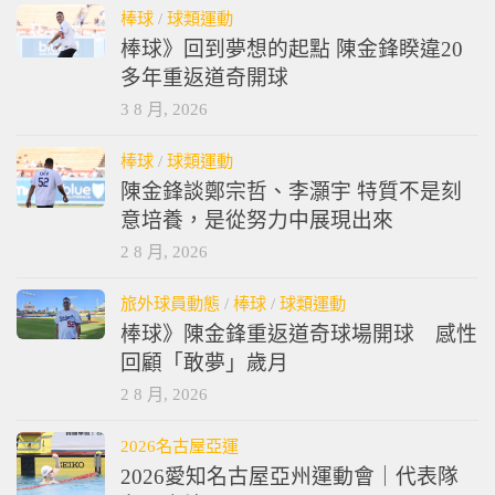
棒球
/
球類運動
棒球》回到夢想的起點 陳金鋒睽違20
多年重返道奇開球
3 8 月, 2026
棒球
/
球類運動
陳金鋒談鄭宗哲、李灝宇 特質不是刻
意培養，是從努力中展現出來
2 8 月, 2026
旅外球員動態
/
棒球
/
球類運動
棒球》陳金鋒重返道奇球場開球 感性
回顧「敢夢」歲月
2 8 月, 2026
2026名古屋亞運
2026愛知名古屋亞州運動會｜代表隊