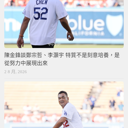
陳金鋒談鄭宗哲、李灝宇 特質不是刻意培養，是
從努力中展現出來
2 8 月, 2026