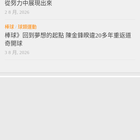
從努力中展現出來
2 8 月, 2026
棒球
/
球類運動
棒球》回到夢想的起點 陳金鋒睽違20多年重返道
奇開球
3 8 月, 2026
vamossports © 2026. 版權所有。
技術提供
wordpress
. 主題設計提供
press customizr
.