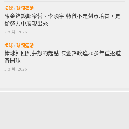
棒球
/
球類運動
陳金鋒談鄭宗哲、李灝宇 特質不是刻意培養，是
從努力中展現出來
2 8 月, 2026
棒球
/
球類運動
棒球》回到夢想的起點 陳金鋒睽違20多年重返道
奇開球
3 8 月, 2026
vamossports © 2026. 版權所有。