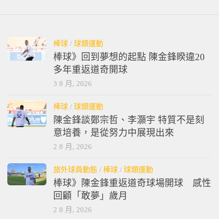
棒球
/
球類運動
棒球》回到夢想的起點 陳金鋒睽違20
多年重返道奇開球
3 8 月, 2026
棒球
/
球類運動
陳金鋒談鄭宗哲、李灝宇 特質不是刻
意培養，是從努力中展現出來
2 8 月, 2026
旅外球員動態
/
棒球
/
球類運動
棒球》陳金鋒重返道奇球場開球 感性
回顧「敢夢」歲月
2 8 月, 2026