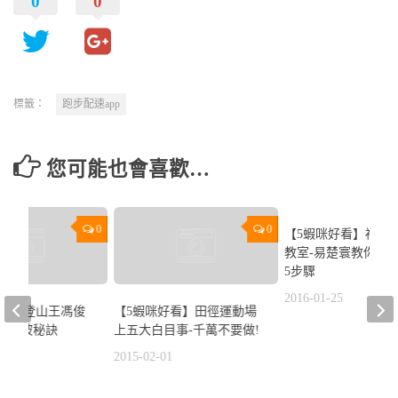
0
0
標籤：
跑步配速app
您可能也會喜歡…
0
0
【5蝦咪好看】福興
教室-易楚寰教你發
5步驟
2016-01-25
好看】登山王馮俊
【5蝦咪好看】田徑運動場
五大爬坡秘訣
上五大白目事-千萬不要做!
3
2015-02-01