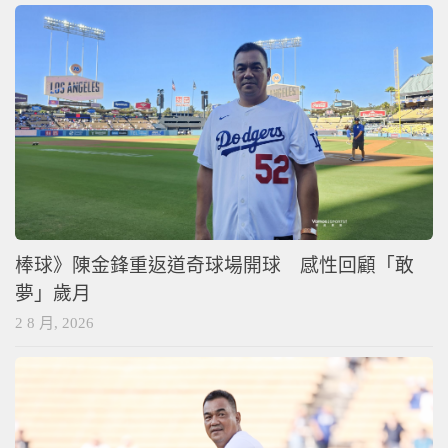
棒球》陳金鋒重返道奇球場開球 感性回顧「敢
夢」歲月
2 8 月, 2026