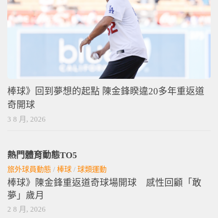
棒球》回到夢想的起點 陳金鋒睽違20多年重返道
奇開球
3 8 月, 2026
熱門體育動態TO5
旅外球員動態
/
棒球
/
球類運動
棒球》陳金鋒重返道奇球場開球 感性回顧「敢
夢」歲月
2 8 月, 2026