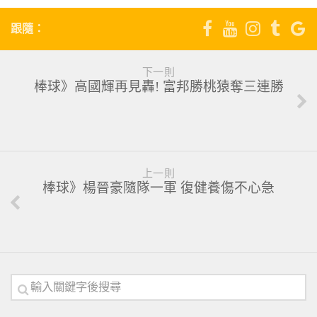
跟隨：
下一則
棒球》高國輝再見轟! 富邦勝桃猿奪三連勝
上一則
棒球》楊晉豪隨隊一軍 復健養傷不心急