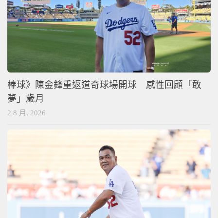
棒球》陳金鋒重返道奇球場開球 感性回顧「敢
夢」歲月
2 8 月, 2026