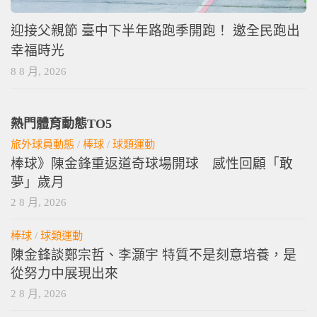
迎接父親節 臺中下半年路跑季開跑！ 邀全民跑出
幸福時光
8 8 月, 2026
熱門體育動態TO5
旅外球員動態
/
棒球
/
球類運動
棒球》陳金鋒重返道奇球場開球 感性回顧「敢
夢」歲月
2 8 月, 2026
棒球
/
球類運動
陳金鋒談鄭宗哲、李灝宇 特質不是刻意培養，是
從努力中展現出來
2 8 月, 2026