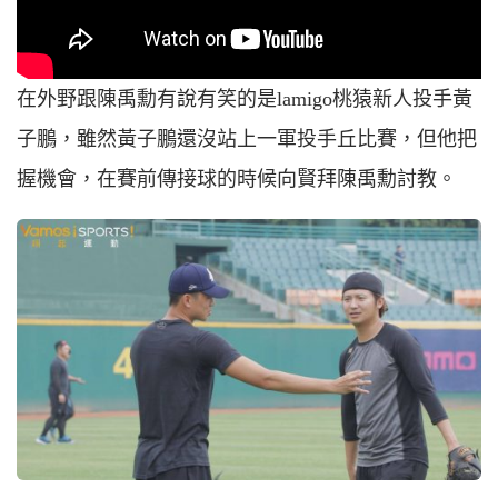
在外野跟陳禹勳有說有笑的是lamigo桃猿新人投手黃
子鵬，雖然黃子鵬還沒站上一軍投手丘比賽，但他把
握機會，在賽前傳接球的時候向賢拜陳禹勳討教。