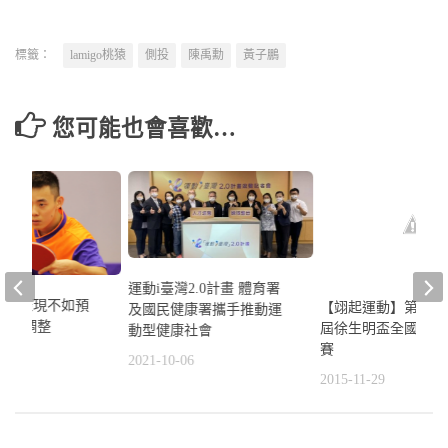
標籤：
lamigo桃猿
側投
陳禹勳
黃子鵬
您可能也會喜歡…
運動i臺灣2.0計畫 體育署
錦賽表現不如預
【翊起運動】第41集
及國民健康署攜手推動運
隊持續調整
屆徐生明盃全國少棒
動型健康社會
賽
5
2021-10-06
2015-11-29