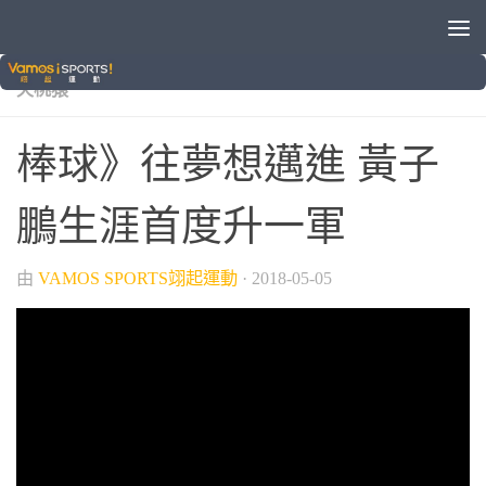
/
/
/
/
VAMOS自製節目
中華職棒
晚安體育新聞
棒球
樂
天桃猿
棒球》往夢想邁進 黃子
鵬生涯首度升一軍
由
VAMOS SPORTS翊起運動
·
2018-05-05