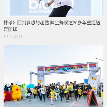
棒球》回到夢想的起點 陳金鋒睽違20多年重返道
奇開球
3 8 月, 2026