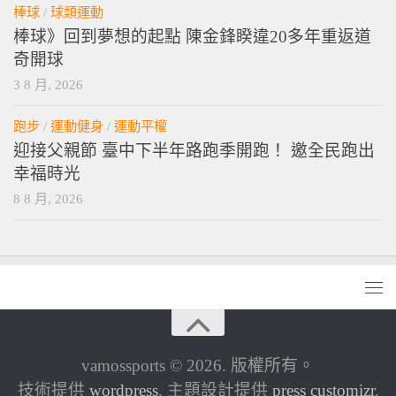
棒球
/
球類運動
棒球》回到夢想的起點 陳金鋒睽違20多年重返道
奇開球
3 8 月, 2026
跑步
/
運動健身
/
運動平權
迎接父親節 臺中下半年路跑季開跑！ 邀全民跑出
幸福時光
8 8 月, 2026
vamossports © 2026. 版權所有。
技術提供
wordpress
. 主題設計提供
press customizr
.