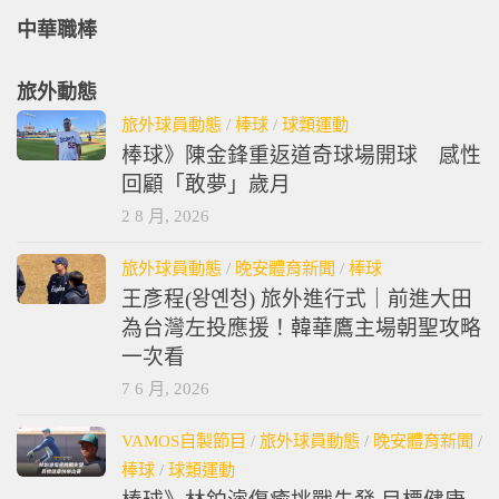
中華職棒
旅外動態
旅外球員動態
/
棒球
/
球類運動
棒球》陳金鋒重返道奇球場開球 感性
回顧「敢夢」歲月
2 8 月, 2026
旅外球員動態
/
晚安體育新聞
/
棒球
王彥程(왕옌청) 旅外進行式｜前進大田
為台灣左投應援！韓華鷹主場朝聖攻略
一次看
7 6 月, 2026
VAMOS自製節目
/
旅外球員動態
/
晚安體育新聞
/
棒球
/
球類運動