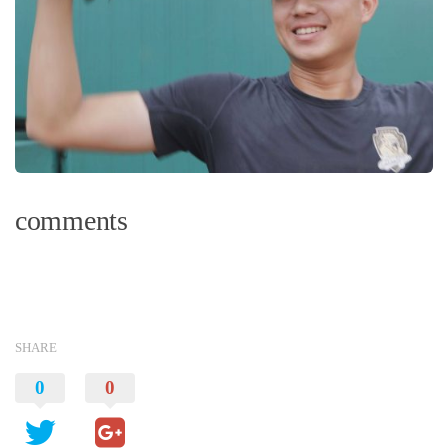
comments
SHARE
0
0