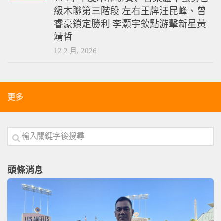
級木聯第三階段 左右王牌汪昆峰、曾
睿豪鎖定勝利 李灝宇欽點游擊新星黃
靖哲
12 2 月, 2026
更多
頭條消息