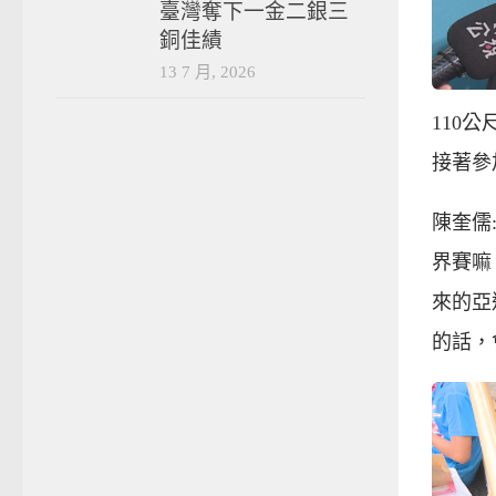
臺灣奪下一金二銀三
銅佳績
13 7 月, 2026
110
接著參
陳奎儒
界賽嘛
來的亞
的話，