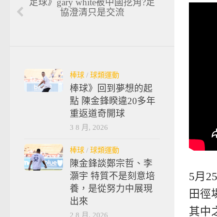
足球》gary white被中國挖角?足
協澄清只是交流
棒球
/
球類運動
棒球》回到夢想的起
點 陳金鋒睽違20多年
重返道奇開球
3 8 月, 2026
棒球
/
球類運動
陳金鋒談鄭宗哲、李
5月2
灝宇 特質不是刻意培
養，是從努力中展現
田徑
出來
其中
2 8 月, 2026