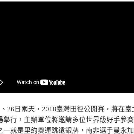
5、26日兩天，2018臺灣田徑公開賽，將在臺
場舉行，主辦單位將邀請多位世界級好手參賽
之一就是里約奧運跳遠銀牌，南非選手曼永加