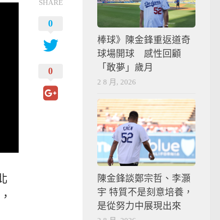
SHARE
0
棒球》陳金鋒重返道奇
球場開球 感性回顧
「敢夢」歲月
0
2 8 月, 2026
北
陳金鋒談鄭宗哲、李灝
宇 特質不是刻意培養，
，
是從努力中展現出來