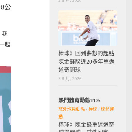
2 8 月, 2026
的8公
，我
一起
棒球》回到夢想的起點
陳金鋒睽違20多年重返
道奇開球
3 8 月, 2026
熱門體育動態TO5
旅外球員動態
/
棒球
/
球類運
動
棒球》陳金鋒重返道奇