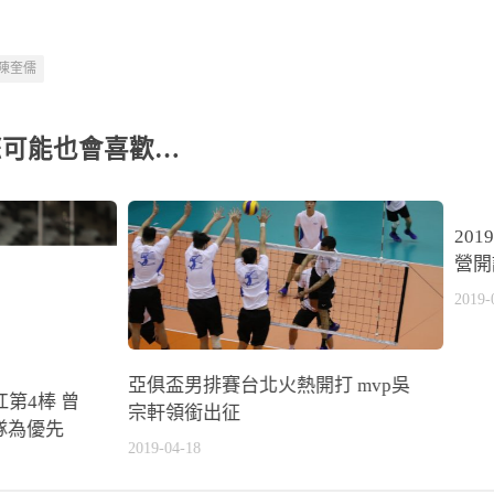
陳奎儒
您可能也會喜歡…
20
營開
2019-
亞俱盃男排賽台北火熱開打 mvp吳
第4棒 曾
宗軒領銜出征
隊為優先
2019-04-18