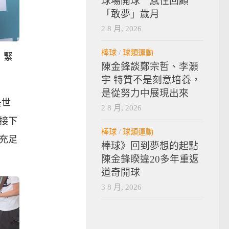
球場開球 感性回顧
「敢夢」歲月
2 8 月, 2026
棒球
/
球類運動
，緊
陳金鋒談鄭宗哲、李灝
宇 特質不是刻意培養，
是從努力中展現出來
是世
2 8 月, 2026
接下
棒球
/
球類運動
充足
棒球》回到夢想的起點
陳金鋒睽違20多年重返
道奇開球
3 8 月, 2026