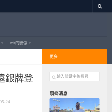
mit的驕傲
更多
遠銀牌登
頭條消息
05-24