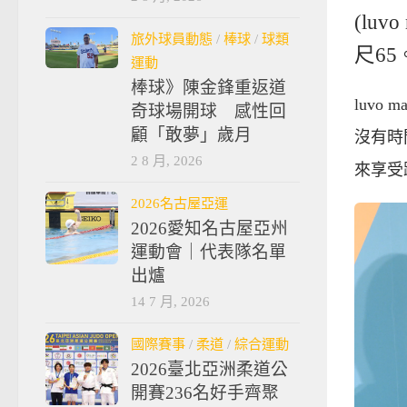
(lu
旅外球員動態
/
棒球
/
球類
尺65
運動
棒球》陳金鋒重返道
luvo
奇球場開球 感性回
顧「敢夢」歲月
沒有時
2 8 月, 2026
來享受
2026名古屋亞運
2026愛知名古屋亞州
運動會｜代表隊名單
出爐
14 7 月, 2026
國際賽事
/
柔道
/
綜合運動
2026臺北亞洲柔道公
開賽236名好手齊聚