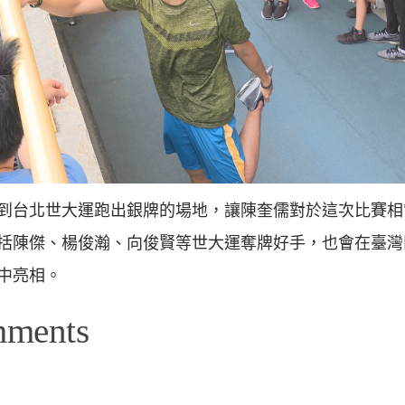
到台北世大運跑出銀牌的場地，讓陳奎儒對於這次比賽相
括陳傑、楊俊瀚、向俊賢等世大運奪牌好手，也會在臺灣
中亮相。
mments