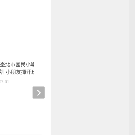
19臺北市國民小學少年棒球夏令
訓 小朋友揮汗玩棒球
07-01
2025年第八屆wbsc u1
錦標賽 12國分組角逐金
2025-07-24