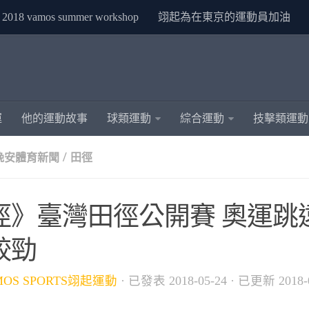
2018 vamos summer workshop
翊起為在東京的運動員加油
運
他的運動故事
球類運動
綜合運動
技擊類運動
/
晚安體育新聞
田徑
徑》臺灣田徑公開賽 奧運跳
較勁
MOS SPORTS翊起運動
· 已發表
2018-05-24
· 已更新
2018-