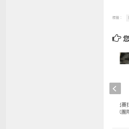
標籤：
世界12強賽》首度出賽扛
頌恩：上了場就是以團
2024-11-14