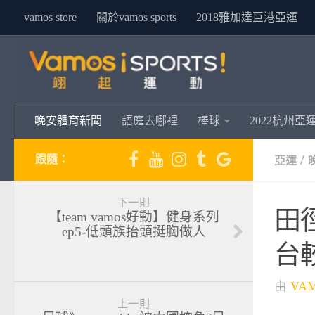
vamos store
關於vamos sports
2018雅加達巨港亞運
晚安體育新聞
語庭去哪裡
棒球
2022杭州亞
/
跟隨：
亞運
下一則
田
【team vamos好動】健身系列
ep5-低頭族抬頭挺胸做人
台
由
VA
上一則