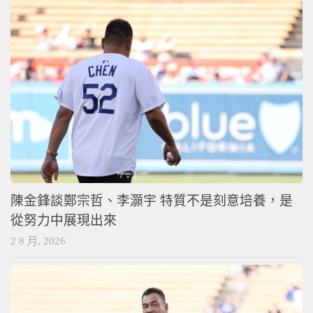
陳金鋒談鄭宗哲、李灝宇 特質不是刻意培養，是
從努力中展現出來
2 8 月, 2026