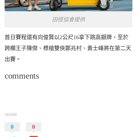
田徑協會提供
首日賽程還有向俊賢以2公尺16拿下跳高銀牌，至於
跨欄王子陳傑、標槍雙俠鄭兆村、黃士峰將在第二天
出賽。
comments
SHARE
0
0