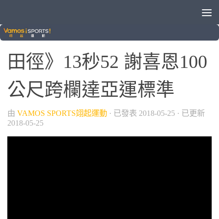
/
/
晚安體育新聞
田徑
綜合運動
田徑》13秒52 謝喜恩100
公尺跨欄達亞運標準
由
VAMOS SPORTS翊起運動
· 已發表
2018-05-25
· 已更新
2018-05-25