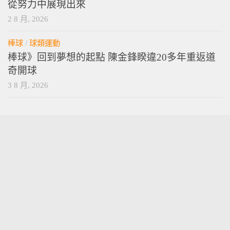
陳金鋒談鄭宗哲、李灝宇 特質不是刻意培養，是
從努力中展現出來
2 8 月, 2026
棒球
/
球類運動
棒球》回到夢想的起點 陳金鋒睽違20多年重返道
奇開球
3 8 月, 2026
vamossports © 2026. 版權所有。
技術提供
wordpress
. 主題設計提供
press customizr
.