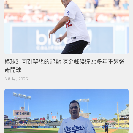
棒球》回到夢想的起點 陳金鋒睽違20多年重返道
奇開球
3 8 月, 2026