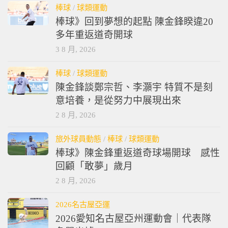
棒球
/
球類運動
棒球》回到夢想的起點 陳金鋒睽違20
多年重返道奇開球
3 8 月, 2026
棒球
/
球類運動
陳金鋒談鄭宗哲、李灝宇 特質不是刻
意培養，是從努力中展現出來
2 8 月, 2026
旅外球員動態
/
棒球
/
球類運動
棒球》陳金鋒重返道奇球場開球 感性
回顧「敢夢」歲月
2 8 月, 2026
2026名古屋亞運