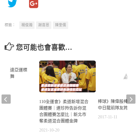
標籤：
楊俊瀚
謝喜恩
陳奎儒
您可能也會喜歡…
破八米達亞運標
名將鼓舞
7
棒球》陳偉殷棒球訓
110全運會》柔道新增混合
中日龍前隊友跨海助
團體賽｜連珍羚告訴你混
合團體賽怎麼比｜新北市
2017-11-11
奪柔道混合團體金牌
2021-10-20