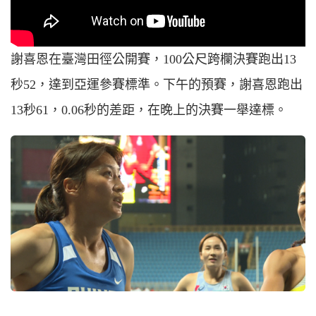
謝喜恩在臺灣田徑公開賽，100公尺跨欄決賽跑出13
秒52，達到亞運參賽標準。下午的預賽，謝喜恩跑出
13秒61，0.06秒的差距，在晚上的決賽一舉達標。