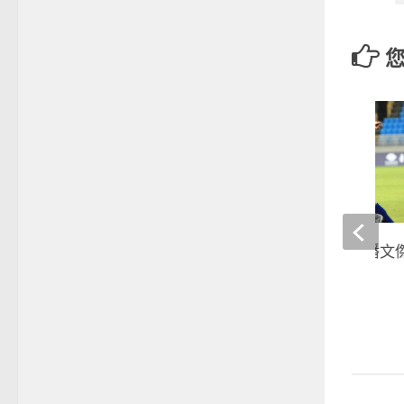
足球》温智豪破門潘文傑
台灣球迷看見希望
2019-09-06