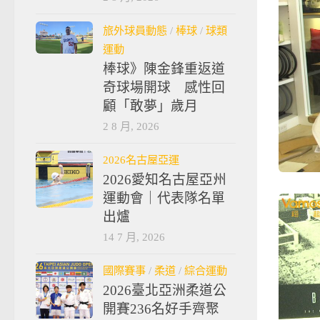
旅外球員動態
/
棒球
/
球類
運動
棒球》陳金鋒重返道
奇球場開球 感性回
顧「敢夢」歲月
2 8 月, 2026
2026名古屋亞運
2026愛知名古屋亞州
運動會｜代表隊名單
出爐
14 7 月, 2026
國際賽事
/
柔道
/
綜合運動
2026臺北亞洲柔道公
開賽236名好手齊聚