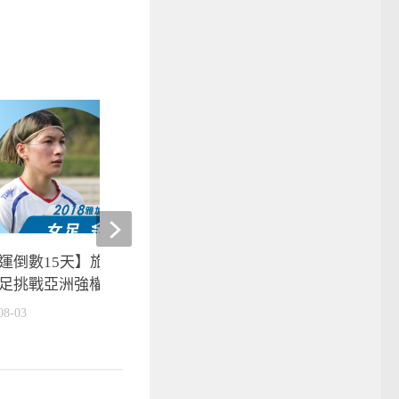
運倒數15天】旅外球星余秀菁
世大運》網球女子黃金陣
足挑戰亞洲強權
戰搶金
08-03
2017-08-26