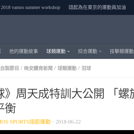
2018 vamos summer workshop
翊起為在東京的運動員加油
運
他的運動故事
球類運動
綜合運動
技擊類運動
/
/
/
S自製節目
晚安體育新聞
球類運動
羽球
球》周天成特訓大公開 「螺
平衡
MOS SPORTS翊起運動
·
2018-06-22