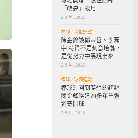
球場開球 感性回顧
「敢夢」歲月
2 8 月, 2026
棒球
/
球類運動
陳金鋒談鄭宗哲、李灝
宇 特質不是刻意培養，
是從努力中展現出來
2 8 月, 2026
棒球
/
球類運動
棒球》回到夢想的起點
陳金鋒睽違20多年重返
道奇開球
3 8 月, 2026