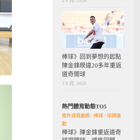
2 8 月, 2026
棒球》回到夢想的起點
陳金鋒睽違20多年重返
道奇開球
3 8 月, 2026
熱門體育動態TO5
旅外球員動態
/
棒球
/
球類運
動
棒球》陳金鋒重返道奇