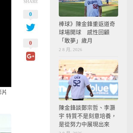
SHARE
0
棒球》陳金鋒重返道奇
球場開球 感性回顧
「敢夢」歲月
0
2 8 月, 2026
影片
陳金鋒談鄭宗哲、李灝
宇 特質不是刻意培養，
是從努力中展現出來