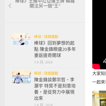
棒球》王維中扛亞運王牌 韓職
關注另一個”王”
棒球
/
球類運動
棒球》回到夢想的起
點 陳金鋒睽違20多年
重返道奇開球
3 8 月, 2026
棒球
/
球類運動
大家知
陳金鋒談鄭宗哲、李
一起來
灝宇 特質不是刻意培
養，是從努力中展現
出來
2 8 月, 2026