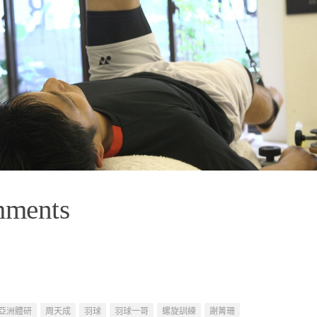
mments
亞洲體研
周天成
羽球
羽球一哥
螺旋訓練
謝菁珊