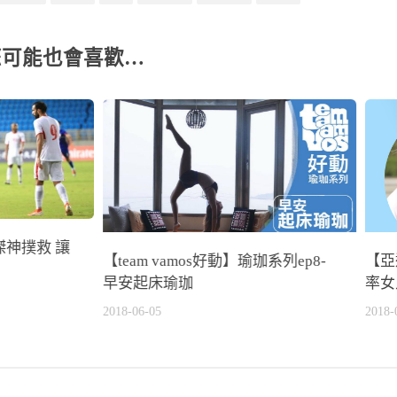
您可能也會喜歡…
神撲救 讓
【team vamos好動】瑜珈系列ep8-
【亞
早安起床瑜珈
率女
2018-06-05
2018-