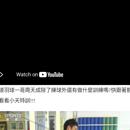
道羽球一哥周天成除了練球外還有做什麼訓練嗎?快跟著
看看小天特訓!!!