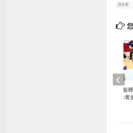
陳家薰
115全大運》俏麗短髮轉
操精靈丁華恬平衡木奪
2026-05-06