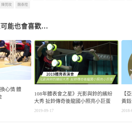
陳莞玫
魏泰陞
您可能也會喜歡…
換心情 體
108年體表會之星》光影與鈴的繽紛
【亞
金
大秀 扯鈴傳奇後龍國小照亮小巨蛋
黃鈺
2019-09-17
2018-