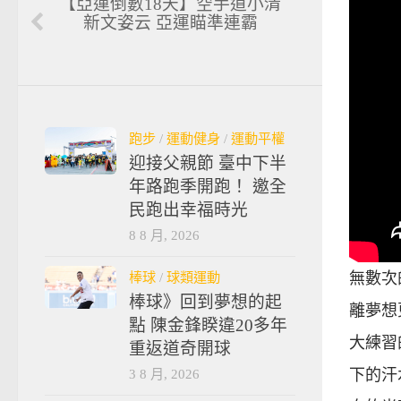
【亞運倒數18天】空手道小清
新文姿云 亞運瞄準連霸
跑步
/
運動健身
/
運動平權
迎接父親節 臺中下半
年路跑季開跑！ 邀全
民跑出幸福時光
8 8 月, 2026
棒球
/
球類運動
無數次
棒球》回到夢想的起
離夢想
點 陳金鋒睽違20多年
大練習
重返道奇開球
3 8 月, 2026
下的汗