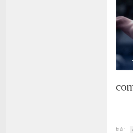
co
標籤：