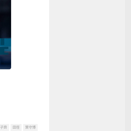
子齊
田徑
葉守博