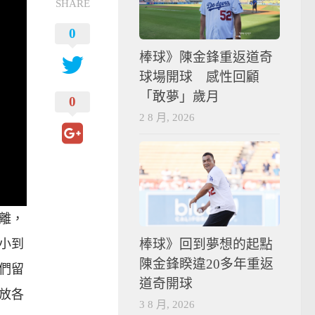
SHARE
0
棒球》陳金鋒重返道奇
球場開球 感性回顧
「敢夢」歲月
0
2 8 月, 2026
離，
棒球》回到夢想的起點
小到
陳金鋒睽違20多年重返
們留
道奇開球
放各
3 8 月, 2026