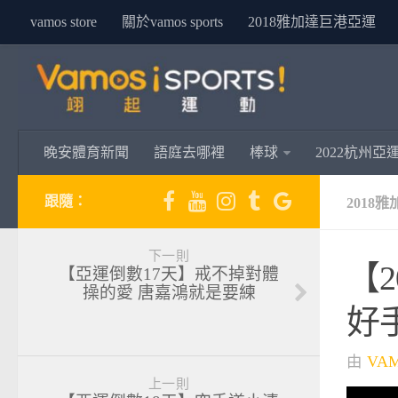
vamos store
關於vamos sports
2018雅加達巨港亞運
晚安體育新聞
語庭去哪裡
棒球
2022杭州亞
跟隨：
2018
下一則
【
【亞運倒數17天】戒不掉對體
操的愛 唐嘉鴻就是要練
好
由
VA
上一則