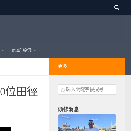
mit的驕傲
更多
10位田徑
頭條消息