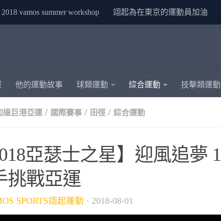
2018 vamos summer workshop
翊起為在東京的運動員加油
運
他的運動故事
球類運動
綜合運動
技擊類運動
/
/
/
雅加達巨港亞運
國際賽事
田徑
綜合運動
2018亞瑟士之星】迎風追夢 
手挑戰亞運
MOS SPORTS翊起運動
·
2018-08-01