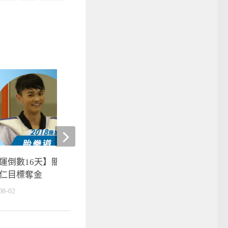
運倒數16天】關關難過關關過
田徑》廖晏均100公尺跑出
仁目標奪金
相隔7年破pb
08-02
2025-06-08