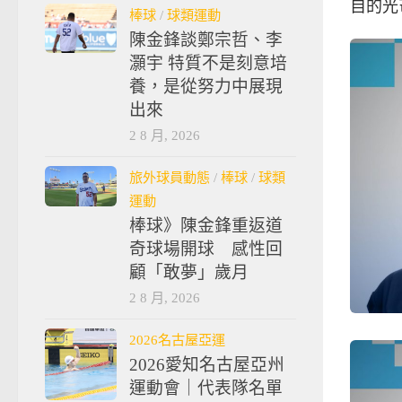
自的光
棒球
/
球類運動
陳金鋒談鄭宗哲、李
灝宇 特質不是刻意培
養，是從努力中展現
出來
2 8 月, 2026
旅外球員動態
/
棒球
/
球類
運動
棒球》陳金鋒重返道
奇球場開球 感性回
顧「敢夢」歲月
2 8 月, 2026
2026名古屋亞運
2026愛知名古屋亞州
運動會｜代表隊名單