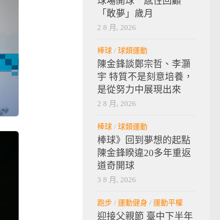
球場開球 感性回顧
「敢夢」歲月
2 8 月, 2026
棒球
/
球類運動
陳金鋒談鄭宗哲、李灝
宇 特質不是刻意培養，
是從努力中展現出來
2 8 月, 2026
棒球
/
球類運動
棒球》回到夢想的起點
陳金鋒睽違20多年重返
道奇開球
3 8 月, 2026
跑步
/
運動健身
/
運動平權
迎接父親節 臺中下半年