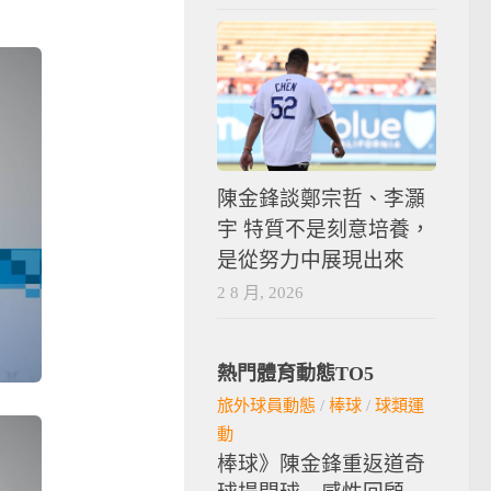
陳金鋒談鄭宗哲、李灝
宇 特質不是刻意培養，
是從努力中展現出來
2 8 月, 2026
熱門體育動態TO5
旅外球員動態
/
棒球
/
球類運
動
棒球》陳金鋒重返道奇