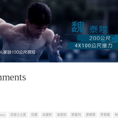
mments
asics
亞瑟士之星
亞運
余嘉軒
吳家如
廖晏均
廖靜賢
李奎龍
林