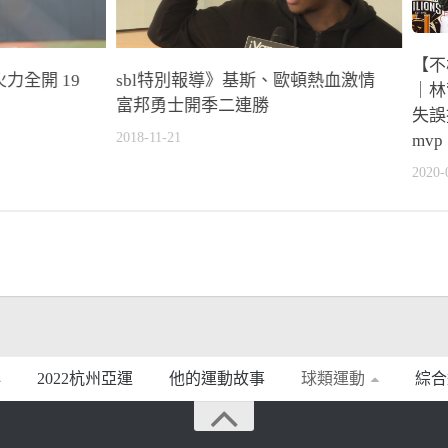
【不
力全開 19
sbl特別報導》基斯、歐頓熱血激情
｜林
富邦勇士開季二連勝
失誤
2018-11-21
mvp
2020-
2022杭州亞運
他的運動故事
球類運動
綜合