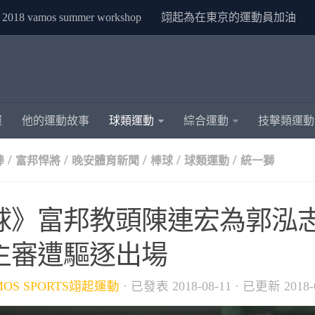
2018 vamos summer workshop
翊起為在東京的運動員加油
運
他的運動故事
球類運動
綜合運動
技擊類運動
/
/
/
/
/
棒
富邦悍將
晚安體育新聞
棒球
球類運動
統一獅
球》富邦教頭陳連宏為郭泓志
主審遭驅逐出場
MOS SPORTS翊起運動
· 已發表
2018-08-11
· 已更新
2018-