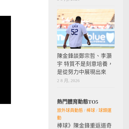
陳金鋒談鄭宗哲、李灝
宇 特質不是刻意培養，
是從努力中展現出來
2 8 月, 2026
熱門體育動態TO5
旅外球員動態
/
棒球
/
球類運
動
棒球》陳金鋒重返道奇