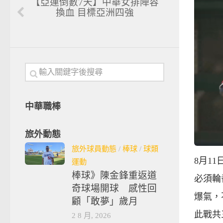
【亞運倒數7天】中華女排陣容
換血 目標亞洲四強
中華職棒
旅外動態
旅外球員動態
/
棒球
/
球類
8月1
運動
棒球》陳金鋒重返道
必須輪
奇球場開球 感性回
爆氣，
顧「敢夢」歲月
此戰共
2 8 月, 2026