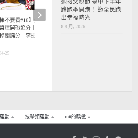
迎接父親節 臺中下半年
路跑季開跑！ 邀全民跑
出幸福時光
棒不要看#18】黃衫軍突破索沙
中職季後賽》買嘉儀代打
8 8 月, 2026
哲瑄開砲追分｜纏鬥八局富邦
逆轉奪系列賽首勝
掉關鍵分｜李振昌帥氣關門獲
2018-10-28
04-25
運動
技擊類運動
mit的驕傲