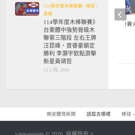
114學年度木棒聯賽
/
棒球
/
青棒
114學年度木棒聯賽》
棒球》富邦悍將熱身賽火
台東體中強勢晉級木
比8擊潰韓華城英雄
聯第三階段 左右王牌
2018-02-26
汪昆峰、曾睿豪鎖定
勝利 李灝宇欽點游擊
新星黃靖哲
12 2 月, 2026
晚安體育新聞
語庭去哪裡
棒球
vamossports © 2026. 版權所有。