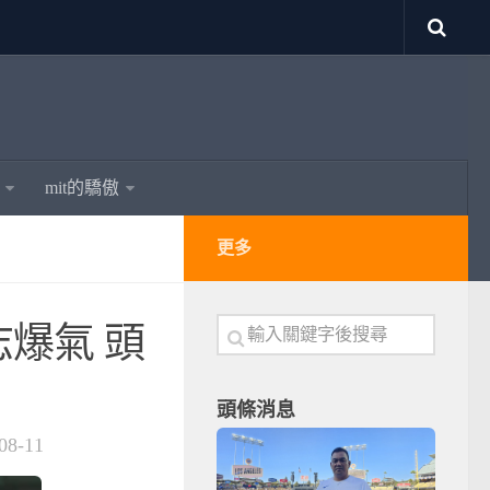
mit的驕傲
更多
爆氣 頭
頭條消息
08-11