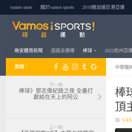
vamos store
關於vamos sports
2018雅加達巨港亞運
晚安體育新聞
語庭去哪裡
棒球
2022杭州亞
跟隨：
中華職
下一則
棒
棒球》鄧志偉紀錄之夜 全壘打
獻給在天上的阿公
頂
由
VA
上一則