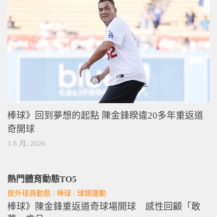
棒球》回到夢想的起點 陳金鋒睽違20多年重返道
奇開球
3 8 月, 2026
熱門體育動態TO5
旅外球員動態
/
棒球
/
球類運動