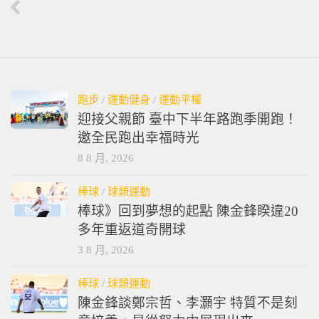
上一則
棒球》守護勝利之神 歷屆救援王誰最強
跑步
/
運動健身
/
運動平權
迎接父親節 臺中下半年路跑季開跑！
邀全民跑出幸福時光
8 8 月, 2026
棒球
/
球類運動
棒球》回到夢想的起點 陳金鋒睽違20
多年重返道奇開球
3 8 月, 2026
棒球
/
球類運動