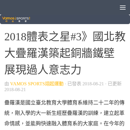
/
綜合
綜合運動
2018體表之星#3》國北教
大疊羅漢築起銅牆鐵壁
展現過人意志力
由
VAMOS SPORTS翊起運動
· 已發表
2018-08-21
· 已更新
2018-08-21
疊羅漢是國立臺北教育大學體育系維持二十二年的傳
統，剛入學的大一新生經歷疊羅漢的訓練，建立起革
命情感，並能夠快速融入體育系的大家庭。在今年的