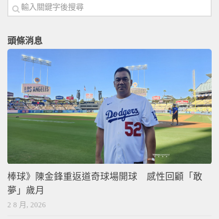
頭條消息
棒球》陳金鋒重返道奇球場開球 感性回顧「敢
夢」歲月