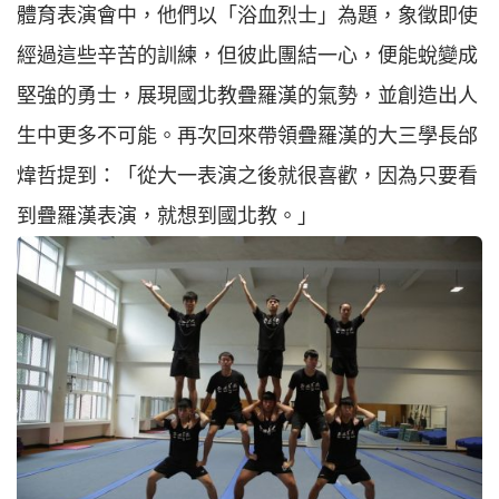
體育表演會中，他們以「浴血烈士」為題，象徵即使
經過這些辛苦的訓練，但彼此團結一心，便能蛻變成
堅強的勇士，展現國北教疊羅漢的氣勢，並創造出人
生中更多不可能。再次回來帶領疊羅漢的大三學長邰
煒哲提到：「從大一表演之後就很喜歡，因為只要看
到疊羅漢表演，就想到國北教。」