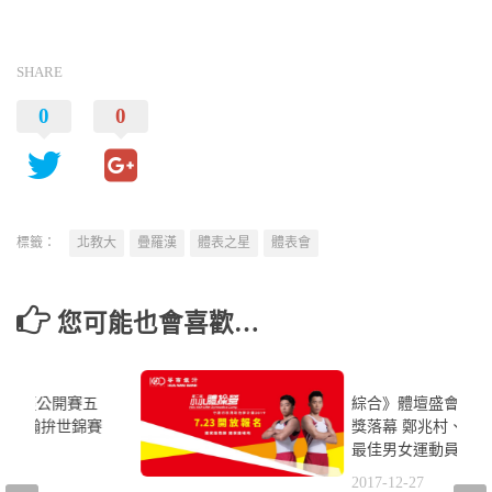
SHARE
0
0
標籤：
北教大
疊羅漢
體表之星
體表會
您可能也會喜歡…
綜合》體壇盛會運動
獎落幕 鄭兆村、郭
最佳男女運動員
2017-12-27