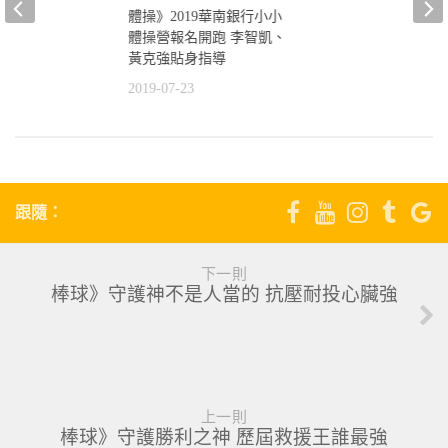
體操》2019華南銀行小小
體操營報名開跑 李智凱、
黃克強貼身指導
灣田徑公開賽五
 楊俊瀚拚世錦賽
2019-07-23
6
跟隨：
下一則
棒球》守護神不是人當的 抗壓耐投心臟強