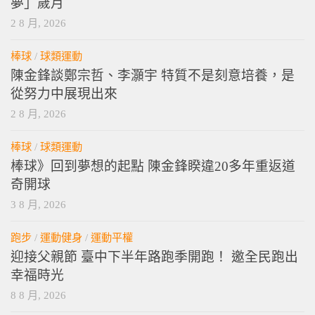
棒球》陳金鋒重返道奇球場開球 感性回顧「敢
夢」歲月
2 8 月, 2026
棒球
/
球類運動
陳金鋒談鄭宗哲、李灝宇 特質不是刻意培養，是
從努力中展現出來
2 8 月, 2026
棒球
/
球類運動
棒球》回到夢想的起點 陳金鋒睽違20多年重返道
奇開球
3 8 月, 2026
跑步
/
運動健身
/
運動平權
迎接父親節 臺中下半年路跑季開跑！ 邀全民跑出
幸福時光