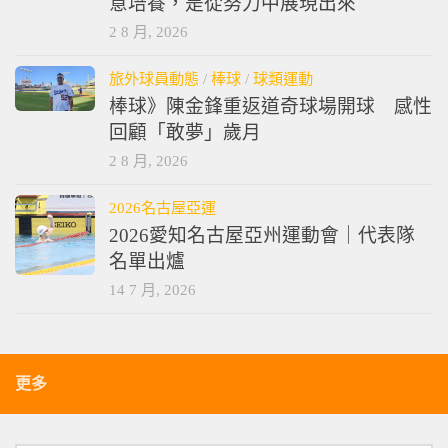
陳金鋒談鄭宗哲、李灝宇 特質不是刻
意培養，是從努力中展現出來
2 8 月, 2026
旅外球員動態
/
棒球
/
球類運動
棒球》陳金鋒重返道奇球場開球 感性
回顧「敢夢」歲月
2 8 月, 2026
2026名古屋亞運
2026愛知名古屋亞州運動會｜代表隊
名單出爐
14 7 月, 2026
更多