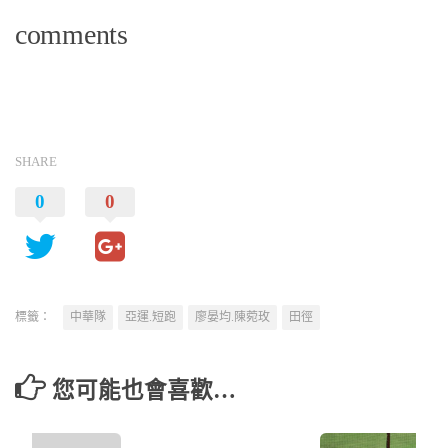
comments
SHARE
0
0
標籤：
中華隊
亞運.短跑
廖晏均.陳菀玫
田徑
您可能也會喜歡…