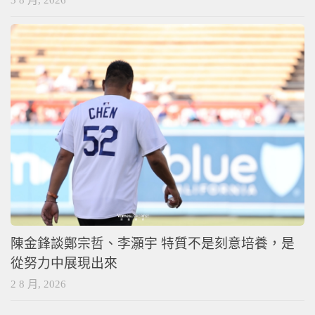
陳金鋒談鄭宗哲、李灝宇 特質不是刻意培養，是
從努力中展現出來
2 8 月, 2026