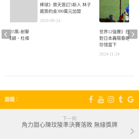
棒球》樂天簽訂5新人 林子
崴簽約金380萬元加盟
2020-08-24
】第35集-射擊
世界12強賽》在東
件妹吳佳穎、杜禕
對日本轟陽春砲 林
珍惜當下
1
2024-11-24
跟隨：
下一則
角力甜心陳玟陵準決賽落敗 無緣獎牌