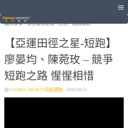
/
/
/
/
2018雅加達巨港亞運
VAMOS自製節目
中華隊
亞運
/
/
/
國際賽事
晚安體育新聞
田徑
翊起運動
【亞運田徑之星-短跑】
廖晏均、陳菀玫 – 競爭
短跑之路 惺惺相惜
由
VAMOS SPORTS翊起運動
·
2018-08-21