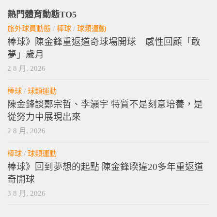
熱門體育動態TO5
旅外球員動態
/
棒球
/
球類運動
棒球》陳金鋒重返道奇球場開球 感性回顧「敢
夢」歲月
2 8 月, 2026
棒球
/
球類運動
陳金鋒談鄭宗哲、李灝宇 特質不是刻意培養，是
從努力中展現出來
2 8 月, 2026
棒球
/
球類運動
棒球》回到夢想的起點 陳金鋒睽違20多年重返道
奇開球
3 8 月, 2026