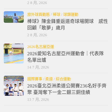
2 8 月, 2026
旅外球員動態
/
棒球
/
球類運動
棒球》陳金鋒重返道奇球場開球 感性
回顧「敢夢」歲月
2 8 月, 2026
2026名古屋亞運
2026愛知名古屋亞州運動會｜代表隊
名單出爐
14 7 月, 2026
國際賽事
/
柔道
/
綜合運動
2026臺北亞洲柔道公開賽236名好手齊
聚 臺灣奪下一金二銀三銅佳績
13 7 月, 2026