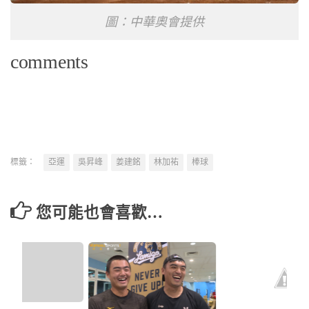
圖：中華奧會提供
comments
標籤：
亞運
吳昇峰
姜建銘
林加祐
棒球
您可能也會喜歡…