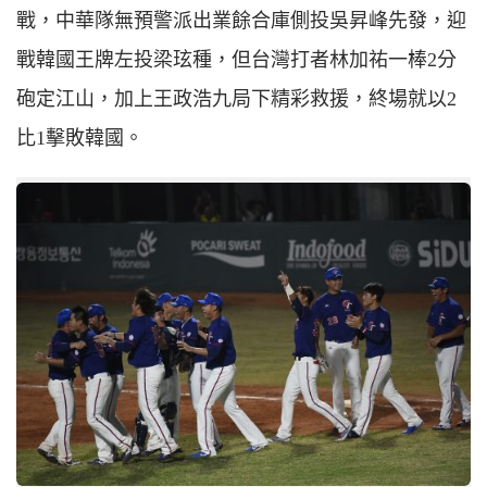
戰，中華隊無預警派出業餘合庫側投吳昇峰先發，迎
戰韓國王牌左投梁玹種，但台灣打者林加祐一棒2分
砲定江山，加上王政浩九局下精彩救援，終場就以2
比1擊敗韓國。