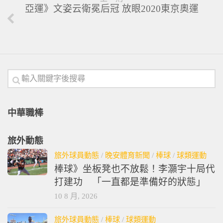
亞運》文姿云衛冕后冠 放眼2020東京奧運
中華職棒
旅外動態
旅外球員動態
/
晚安體育新聞
/
棒球
/
球類運動
棒球》坐板凳也不放鬆！李灝宇十局代
打建功 「一直都是準備好的狀態」
10 8 月, 2026
旅外球員動態
/
棒球
/
球類運動