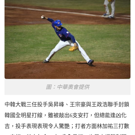
圖：中華奧會提供
中韓大戰三任投手吳昇峰、王宗豪與王政浩聯手封鎖
韓國全明星打線，雖被敲出6支安打，但總能逢凶化
吉，投手表現表現令人驚艷；打者方面林加祐三打數