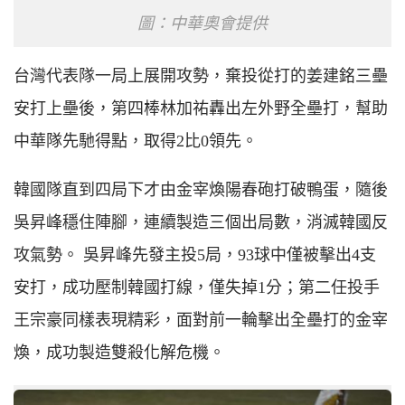
圖：中華奧會提供
台灣代表隊一局上展開攻勢，棄投從打的姜建銘三壘
安打上壘後，第四棒林加祐轟出左外野全壘打，幫助
中華隊先馳得點，取得2比0領先。
韓國隊直到四局下才由金宰煥陽春砲打破鴨蛋，隨後
吳昇峰穩住陣腳，連續製造三個出局數，消滅韓國反
攻氣勢。 吳昇峰先發主投5局，93球中僅被擊出4支
安打，成功壓制韓國打線，僅失掉1分；第二任投手
王宗豪同樣表現精彩，面對前一輪擊出全壘打的金宰
煥，成功製造雙殺化解危機。