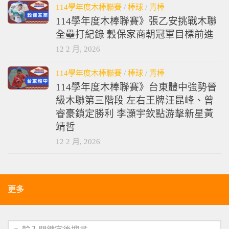
114學年度木棒聯賽
/
棒球
/
青棒
114學年度木棒聯賽》張乙安挑戰木聯
全壘打紀錄 穀保家商朝冠軍目標前進
12 2 月, 2026
114學年度木棒聯賽
/
棒球
/
青棒
114學年度木棒聯賽》台東體中強勢晉
級木聯第三階段 左右王牌汪昆峰、曾
睿豪鎖定勝利 李灝宇欽點游擊新星黃
靖哲
12 2 月, 2026
更多