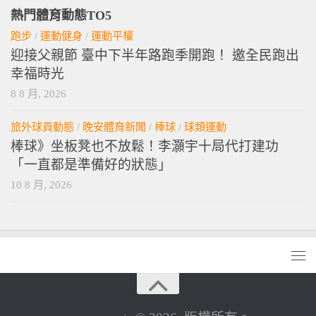
熱門體育動態TO5
跑步
/
運動健身
/
運動平權
迎接父親節 臺中下半年路跑季開跑！ 邀全民跑出
幸福時光
8 8 月, 2026
旅外球員動態
/
晚安體育新聞
/
棒球
/
球類運動
棒球》坐板凳也不放鬆！李灝宇十局代打建功
「一直都是準備好的狀態」
10 8 月, 2026