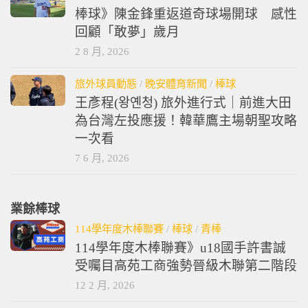
棒球》陳金鋒重返道奇球場開球 感性
回顧「敢夢」歲月
2 8 月, 2026
旅外球員動態
/
晚安體育新聞
/
棒球
王彥程(왕옌청) 旅外進行式｜前進大田
為台灣左投應援！韓華鷹主場朝聖攻略
一次看
7 6 月, 2026
業餘棒球
114學年度木棒聯賽
/
棒球
/
青棒
114學年度木棒聯賽》u18國手許書誠
受囑目高苑工商強勢晉級木聯第二階段
12 2 月, 2026