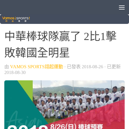
/
/
/
2018雅加達巨港亞運
國際賽事
棒球
球類運動
中華棒球隊贏了 2比1擊
敗韓國全明星
由
VAMOS SPORTS翊起運動
· 已發表
2018-08-26
· 已更新
2018-08-30