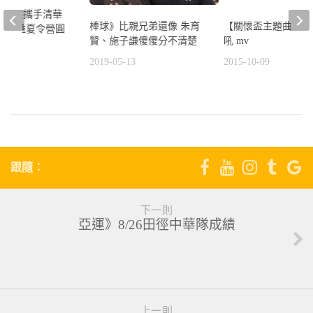
群科技攜手清華
【關懷盃主題曲】用
棒球》比親兄弟還像 朱育
宜蘭公益夏令營圓
吼 mv
賢、施子謙傻傻分不清楚
2015-10-09
2019-05-13
6
跟隨：
下一則
亞運》8/26田徑中華隊成績
上一則