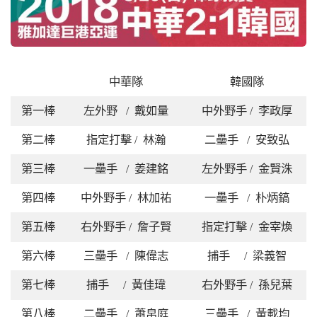
中華隊
韓國隊
第一棒
左外野 / 戴如量
中外野手 / 李政厚
第二棒
指定打擊 / 林瀚
二壘手 / 安致弘
第三棒
一壘手 / 姜建銘
左外野手 / 金賢洙
第四棒
中外野手 / 林加祐
一壘手 / 朴炳鎬
第五棒
右外野手 / 詹子賢
指定打擊 / 金宰煥
第六棒
三壘手 / 陳偉志
捕手 / 梁義智
第七棒
捕手 / 黃佳瑋
右外野手 / 孫兒葉
第八棒
二壘手 / 蕭帛庭
三壘手 / 黃載均