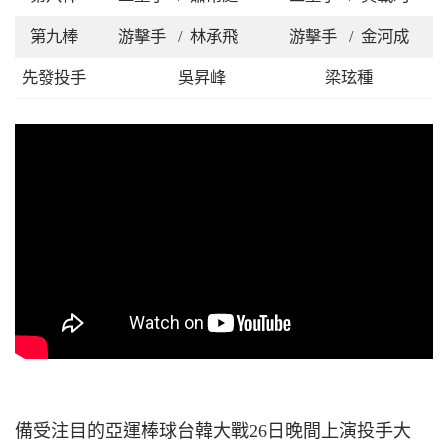
第九棒
游擊手 / 林承飛
游擊手 / 金河成
先發投手
吳昇峰
梁玹種
備受注目的亞運棒球台韓大戰26日晚間上演投手大