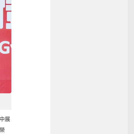
項中展
榮