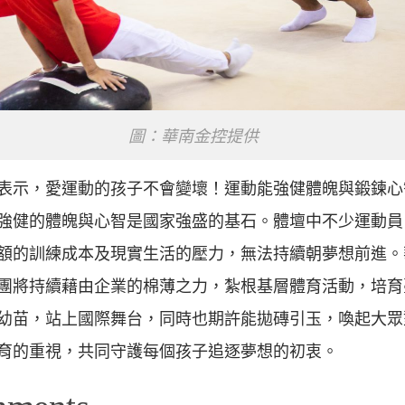
圖：華南金控提供
表示，愛運動的孩子不會變壞！運動能強健體魄與鍛鍊心
強健的體魄與心智是國家強盛的基石。體壇中不少運動員
額的訓練成本及現實生活的壓力，無法持續朝夢想前進。
團將持續藉由企業的棉薄之力，紮根基層體育活動，培育
幼苗，站上國際舞台，同時也期許能拋磚引玉，喚起大眾
育的重視，共同守護每個孩子追逐夢想的初衷。