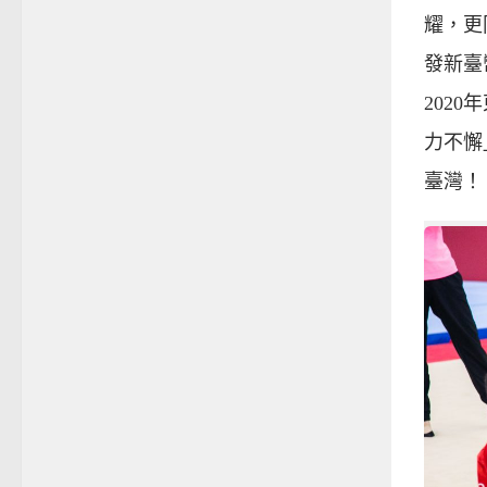
耀，更
發新臺
202
力不懈
臺灣！