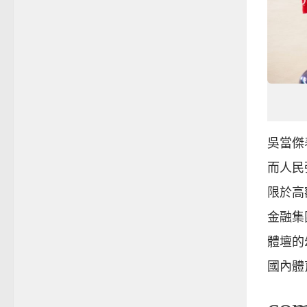
吳當傑
而人民
限於高
金融集
體壇的
國內體