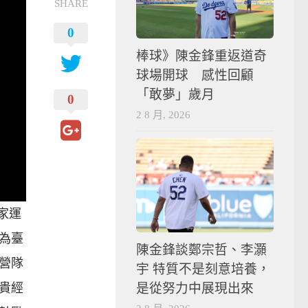
SHARE
0
棒球》陳金鋒重返道奇
球場開球 感性回顧
「敢夢」歲月
0
2 8 月, 2026
家運
為臺
陳金鋒談鄭宗哲、李灝
營隊
宇 特質不是刻意培養，
貴經
是從努力中展現出來