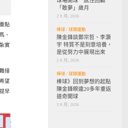
球場開球 感性回顧
「敢夢」歲月
2 8 月, 2026
重點
棒球
/
球類運動
馬、
陳金鋒談鄭宗哲、李灝
宇 特質不是刻意培養，
紮實
是從努力中展現出來
2 8 月, 2026
難接
棒球
/
球類運動
希望
棒球》回到夢想的起點
陳金鋒睽違20多年重返
提早
道奇開球
3 8 月, 2026