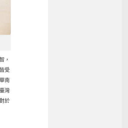
智，
皆受
華南
臺灣
對於