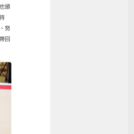
也頒
待
衷、努
帶回