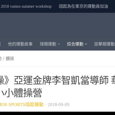
2018 vamos summer workshop
翊起為在東京的運動員加油
運
他的運動故事
球類運動
綜合運動
技擊類運動
/
動
體操
操》亞運金牌李智凱當導師 
小小體操營
MOS SPORTS翊起運動
·
2018-09-09