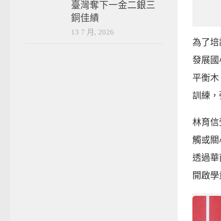
臺灣奪下一金二銀三
銅佳績
13 7 月, 2026
為了培
發展國
平衡木
訓練，
林育信
觸或關
透過華
開啟學