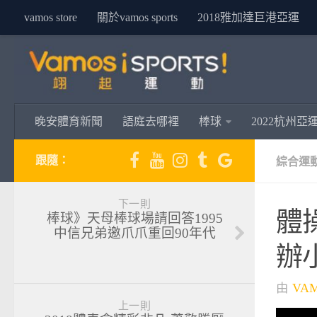
vamos store
關於vamos sports
2018雅加達巨港亞運
晚安體育新聞
語庭去哪裡
棒球
2022杭州亞
跟隨：
綜合運
下一則
體
棒球》天母棒球場請回答1995
中信兄弟邀爪爪重回90年代
辦
由
VA
上一則