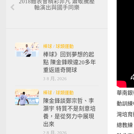
2018體表會精彩非凡 蕭敬騰壓
軸演出與國手同樂
棒球
/
球類運動
棒球》回到夢想的起
點 陳金鋒睽違20多年
重返道奇開球
3 8 月, 2026
棒球
/
球類運動
華南銀
陳金鋒談鄭宗哲、李
動訓練
灝宇 特質不是刻意培
灣培育
養，是從努力中展現
出來
總教練
2 8 月, 2026