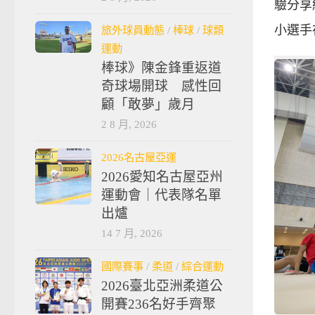
驗分享
小選手
旅外球員動態
/
棒球
/
球類
運動
棒球》陳金鋒重返道
奇球場開球 感性回
顧「敢夢」歲月
2 8 月, 2026
2026名古屋亞運
2026愛知名古屋亞州
運動會｜代表隊名單
出爐
14 7 月, 2026
國際賽事
/
柔道
/
綜合運動
2026臺北亞洲柔道公
開賽236名好手齊聚