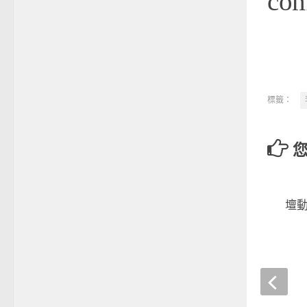
co
標籤：
vamos一周嚴選》體壇動態
顧
2017-10-03