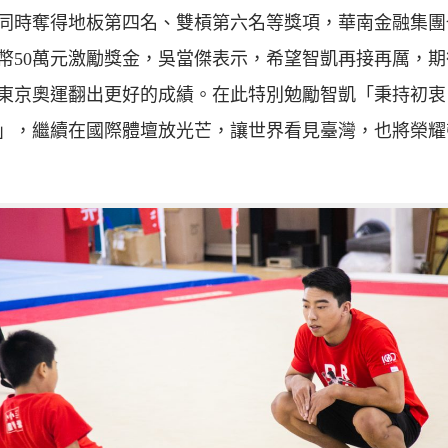
同時奪得地板第四名、雙槓第六名等獎項，華南金融集團
幣50萬元激勵獎金，吳當傑表示，希望智凱再接再厲，期
0年東京奧運翻出更好的成績。在此特別勉勵智凱「秉持初
」，繼續在國際體壇放光芒，讓世界看見臺灣，也將榮耀