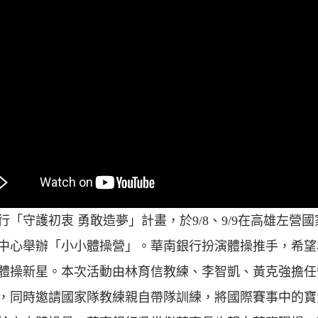
行「守護初衷 勇敢造夢」計畫，於9/8、9/9在高雄左營國
中心舉辦「小小體操營」。華南銀行扮演體操推手，希望
體操新星。本次活動由林育信教練、李智凱、黃克強擔任
，同時邀請國家隊教練親自帶隊訓練，將國際賽事中的寶