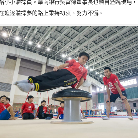
給小小體操員。華南銀行吳當傑董事長也親自蒞臨現場，
在追逐體操夢的路上秉持初衷、努力不懈。