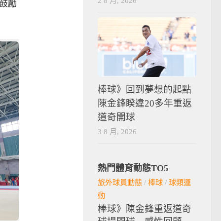
2 8 月, 2026
鼓勵
棒球》回到夢想的起點
陳金鋒睽違20多年重返
道奇開球
3 8 月, 2026
熱門體育動態TO5
旅外球員動態
/
棒球
/
球類運
動
棒球》陳金鋒重返道奇