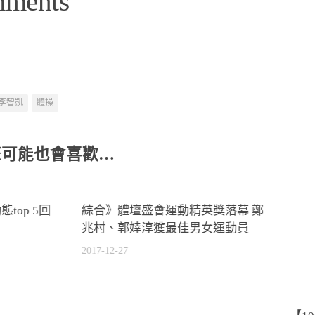
mments
李智凱
體操
您可能也會喜歡…
top 5回
綜合》體壇盛會運動精英獎落幕 鄭
兆村、郭婞淳獲最佳男女運動員
2017-12-27