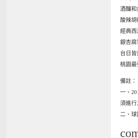
酒釀和
酸辣胡
經典西
銀杏腐
台日皆
桃園最
備註：
一、2
須進行
二、球
co