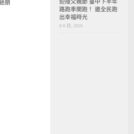
迎接父親節 臺中下半年
迷朋
路跑季開跑！ 邀全民跑
出幸福時光
8 8 月, 2026