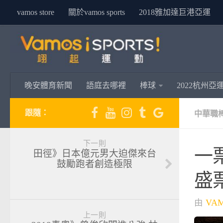
vamos store
關於vamos sports
2018雅加達巨港亞運
晚安體育新聞
語庭去哪裡
棒球
2022杭州亞
跟隨：
中華職
下一則
一
田徑》日本億元男大迫傑來台
鼓勵跑者創造極限
盛
由
VA
上一則