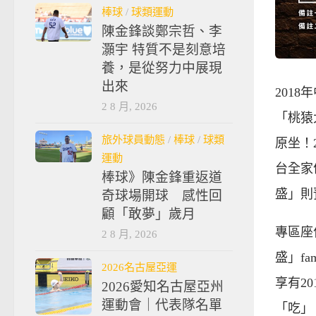
棒球
/
球類運動
陳金鋒談鄭宗哲、李
灝宇 特質不是刻意培
養，是從努力中展現
出來
201
2 8 月, 2026
「桃猿
旅外球員動態
/
棒球
/
球類
原坐！
運動
台全家
棒球》陳金鋒重返道
盛」則預
奇球場開球 感性回
顧「敢夢」歲月
專區座
2 8 月, 2026
盛」f
2026名古屋亞運
享有2
2026愛知名古屋亞州
運動會｜代表隊名單
「吃」