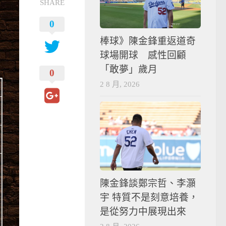
SHARE
0
棒球》陳金鋒重返道奇
球場開球 感性回顧
「敢夢」歲月
0
2 8 月, 2026
陳金鋒談鄭宗哲、李灝
宇 特質不是刻意培養，
是從努力中展現出來