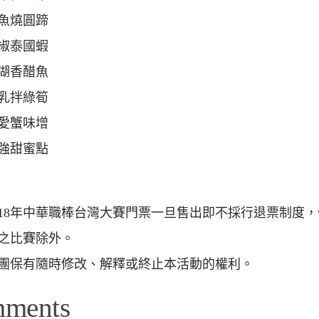
魚燒圓蹄
椒泰國蝦
湖香醋魚
乳拌綠筍
愛蟹味增
強甜蜜點
018年中華職棒台灣大賽門票一旦售出即不採行退票制度
之比賽除外。
團保有隨時修改、解釋或終止本活動的權利。
mments