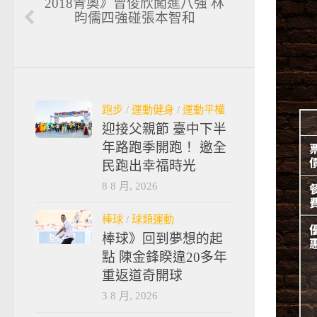
2018青奧》曾俊欣闖進八強 林
昀儒四強碰張本智和
跑步
/
運動健身
/
運動平權
迎接父親節 臺中下半
年路跑季開跑！ 邀全
民跑出幸福時光
8 8 月, 2026
棒球
/
球類運動
棒球》回到夢想的起
點 陳金鋒睽違20多年
重返道奇開球
3 8 月, 2026