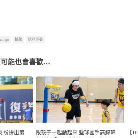
lamigo
桃猿
總冠軍賽
您可能也會喜歡…
 盼拚出第
跟孩子一起動起來 籃球國手高錦瑋
【1