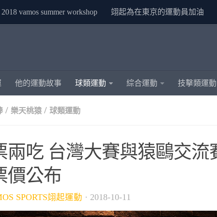
2018 vamos summer workshop
翊起為在東京的運動員加油
運
他的運動故事
球類運動
綜合運動
技擊類運動
/
/
棒
樂天桃猿
球類運動
票兩吃 台灣大賽與猿鷗交流
票價公布
MOS SPORTS翊起運動
·
2018-10-11