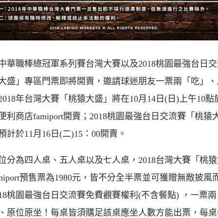
8年中華職棒總冠軍系列賽台灣大賽以及2018桃園最強台日
大盛」專區門票即將開賣，邀請球迷朋友一票兩「吃」、
2018年台灣大賽「桃猿大盛」將在10月14日(日)上午10點
便利商店famiport開賣；2018桃園最強台日交流賽「桃猿
計於11月16日(二)15：00開賣。
位分為四人桌、五人桌以及七人桌，2018台灣大賽「桃猿
amiport預售票為1980元，皆不分全半票並可獲贈無敵披風
018桃園最強台日交流賽免費觀賽權利(不含餐點) ，一票兩
、原位原坐！每桌皆須購足該桌應坐人數方能出票，每桌