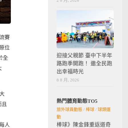
2 8 月, 2026
交流賽
原位
迎接父親節 臺中下半年
於全
路跑季開跑！ 邀全民跑
大
出幸福時光
8 8 月, 2026
大
熱門體育動態TO5
而且
旅外球員動態
/
棒球
/
球類運
動
棒球》陳金鋒重返道奇
每人