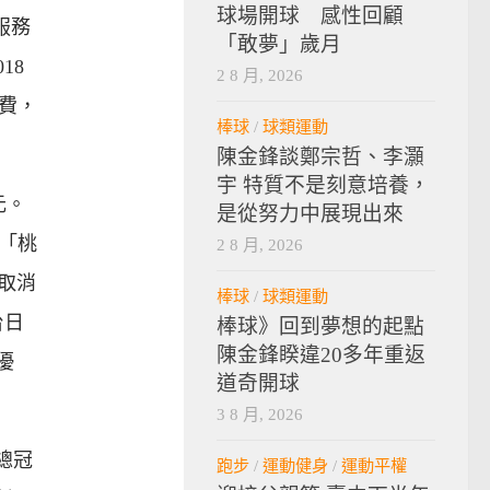
球場開球 感性回顧
服務
「敢夢」歲月
18
2 8 月, 2026
餐費，
棒球
/
球類運動
陳金鋒談鄭宗哲、李灝
宇 特質不是刻意培養，
元。
是從努力中展現出來
「桃
2 8 月, 2026
況取消
棒球
/
球類運動
台日
棒球》回到夢想的起點
陳金鋒睽違20多年重返
優
道奇開球
3 8 月, 2026
總冠
跑步
/
運動健身
/
運動平權