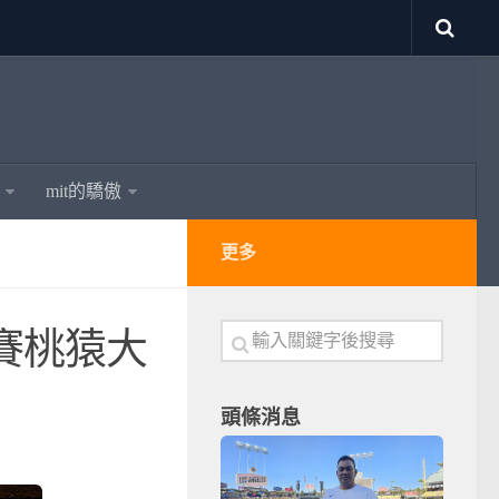
mit的驕傲
更多
賽桃猿大
頭條消息