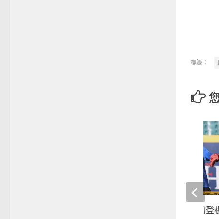
標籤：
棒球》李建勳一軍初登板