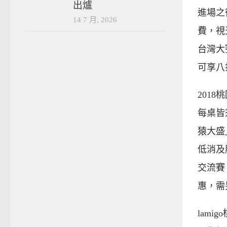
出爐
進場之
14 7 月, 2026
費，視
台灣大
可享八
2018
每桌皆
猿大盛
低消及
交流賽
惠，需
lam