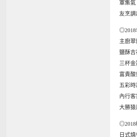
軍集氣
友烹調
◎20
主廚翠
鹽酥吉
三杯金
富貴酸
五彩時
內行客
大勝猿
◎20
日式燒