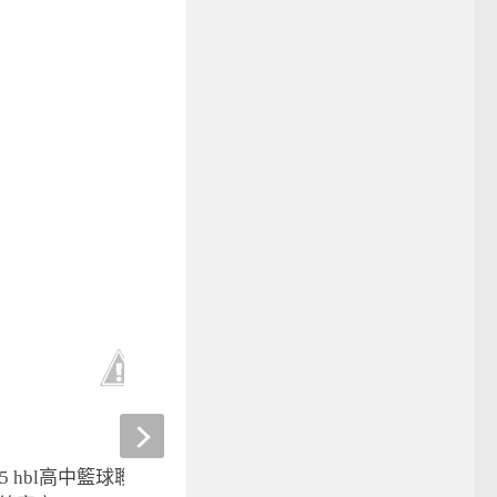
05 hbl高中籃球聯賽】克服萬難
2023中職選秀點將錄》