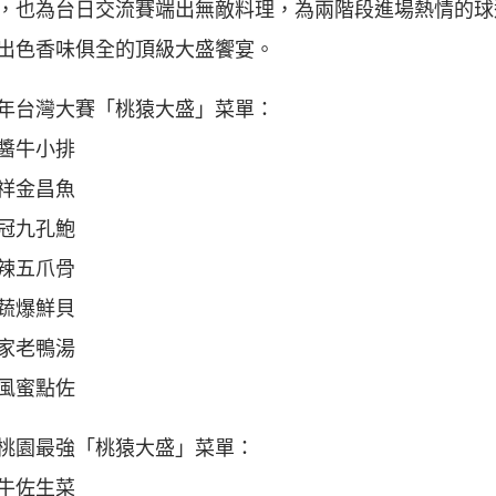
，也為台日交流賽端出無敵料理，為兩階段進場熱情的球
出色香味俱全的頂級大盛饗宴。
18年台灣大賽「桃猿大盛」菜單：
醬牛小排
祥金昌魚
冠九孔鮑
辣五爪骨
蔬爆鮮貝
家老鴨湯
風蜜點佐
18桃園最強「桃猿大盛」菜單：
牛佐生菜