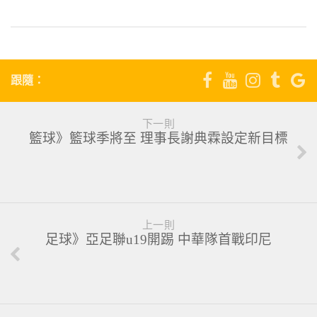
跟隨：
下一則
籃球》籃球季將至 理事長謝典霖設定新目標
上一則
足球》亞足聯u19開踢 中華隊首戰印尼