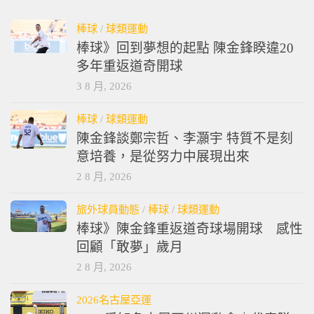
棒球
/
球類運動
棒球》回到夢想的起點 陳金鋒睽違20
多年重返道奇開球
3 8 月, 2026
棒球
/
球類運動
陳金鋒談鄭宗哲、李灝宇 特質不是刻
意培養，是從努力中展現出來
2 8 月, 2026
旅外球員動態
/
棒球
/
球類運動
棒球》陳金鋒重返道奇球場開球 感性
回顧「敢夢」歲月
2 8 月, 2026
2026名古屋亞運