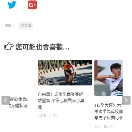
標籤：
馮俊凱
您可能也會喜歡…
自由車》馮俊凱職業賽經
樂舊傷復發休息8
驗豐富 平常心備戰東京奧
113全大運》六位射
季盃測試身體狀況
運
隊國手為母校而戰 
8
2020-02-27
奪男子反曲弓個人金
2024-05-04