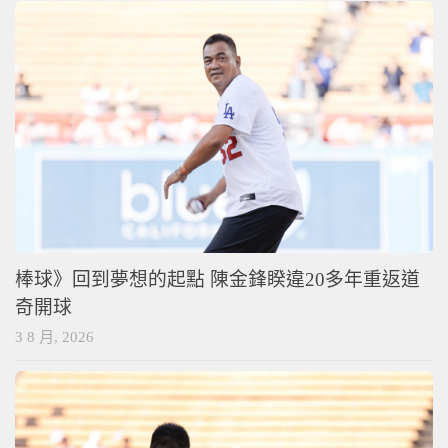
棒球》回到夢想的起點 陳金鋒睽違20多年重返道
奇開球
3 8 月, 2026