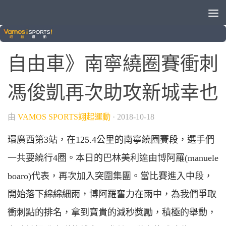
/
綜合運動
自行車
自由車》南寧繞圈賽衝刺
馮俊凱再次助攻新城幸也
由
VAMOS SPORTS翊起運動
·
2018-10-18
環廣西第3站，在125.4公里的南寧繞圈賽段，選手們
一共要繞行4圈。本日的巴林美利達由博阿羅(manuele
boaro)代表，再次加入突圍集團。當比賽進入中段，
開始落下綿綿細雨，博阿羅奮力在雨中，為我們爭取
衝刺點的排名，拿到寶貴的減秒獎勵，積極的舉動，