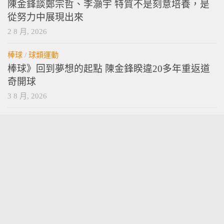
陳金鋒談鄭宗哲、李灝宇 特質不是刻意培養，是
從努力中展現出來
2 8 月, 2026
棒球
/
球類運動
棒球》回到夢想的起點 陳金鋒睽違20多年重返道
奇開球
3 8 月, 2026
vamossports © 2026. 版權所有。
技術提供
wordpress
. 主題設計提供
press customizr
.