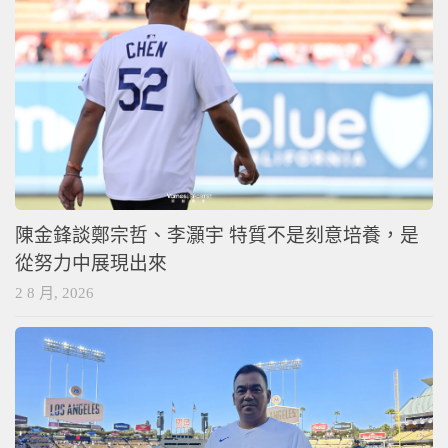
陳金鋒談鄭宗哲、李灝宇 特質不是刻意培養，是
從努力中展現出來
2 8 月, 2026