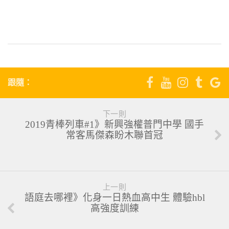
2
跟隨：
下一則
2019青棒列車#1》新興強權普門中學 國手
常客馬傑森盼木聯首冠
上一則
語庭去哪裡》化身一日熱血高中生 體驗hbl
高強度訓練