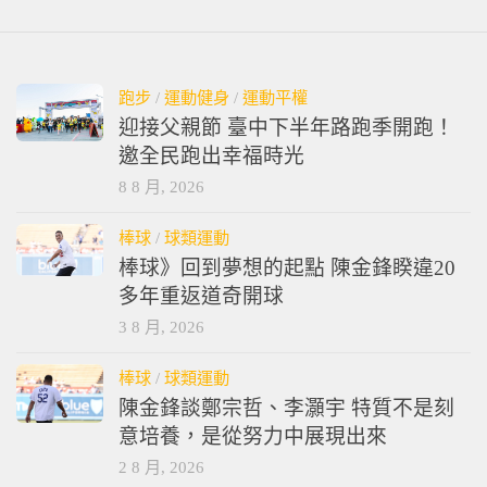
跑步
/
運動健身
/
運動平權
迎接父親節 臺中下半年路跑季開跑！
邀全民跑出幸福時光
8 8 月, 2026
棒球
/
球類運動
棒球》回到夢想的起點 陳金鋒睽違20
多年重返道奇開球
3 8 月, 2026
棒球
/
球類運動
陳金鋒談鄭宗哲、李灝宇 特質不是刻
意培養，是從努力中展現出來
2 8 月, 2026