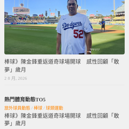
棒球》陳金鋒重返道奇球場開球 感性回顧「敢
夢」歲月
2 8 月, 2026
熱門體育動態TO5
旅外球員動態
/
棒球
/
球類運動
棒球》陳金鋒重返道奇球場開球 感性回顧「敢
夢」歲月