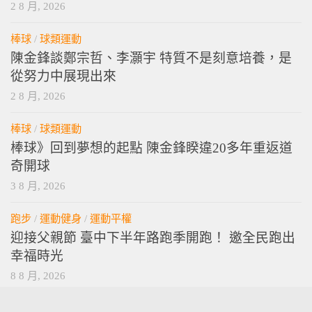
2 8 月, 2026
棒球
/
球類運動
陳金鋒談鄭宗哲、李灝宇 特質不是刻意培養，是
從努力中展現出來
2 8 月, 2026
棒球
/
球類運動
棒球》回到夢想的起點 陳金鋒睽違20多年重返道
奇開球
3 8 月, 2026
跑步
/
運動健身
/
運動平權
迎接父親節 臺中下半年路跑季開跑！ 邀全民跑出
幸福時光
8 8 月, 2026