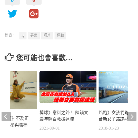
標籤：
ig
募集
照片
運動
您可能也會喜歡…
棒球》意料之外！ 陳韻文
路跑》女孩們跑起來! 
星大亂鬥》不務正
最年輕百救援達陣
台新女子路跑4/15登
？女明星與職棒
2021-09-01
2018-01-23
拼