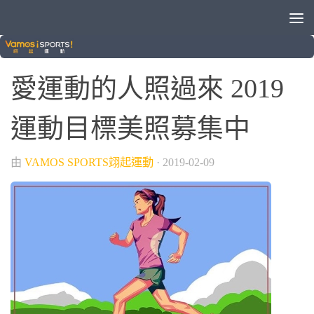
/
/
/
I運動
VAMOS自製節目
晚安體育新聞
運動健身
愛運動的人照過來 2019
運動目標美照募集中
由
VAMOS SPORTS翊起運動
·
2019-02-09