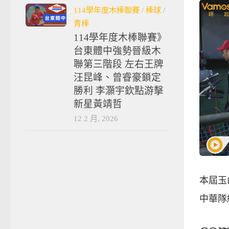
114學年度木棒聯賽
/
棒球
/
青棒
114學年度木棒聯賽》
台東體中強勢晉級木
聯第三階段 左右王牌
汪昆峰、曾睿豪鎖定
勝利 李灝宇欽點游擊
新星黃靖哲
12 2 月, 2026
本屆玉
中華隊