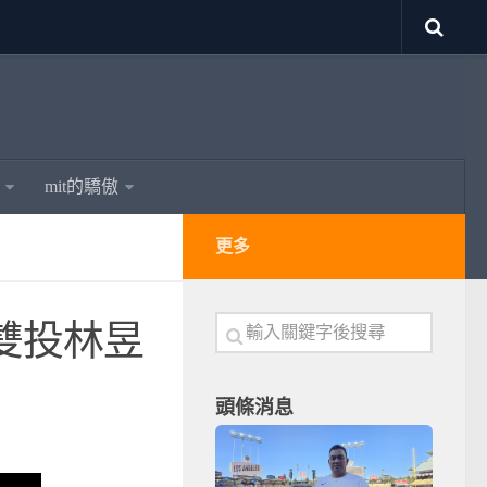
mit的驕傲
更多
雙投林昱
頭條消息