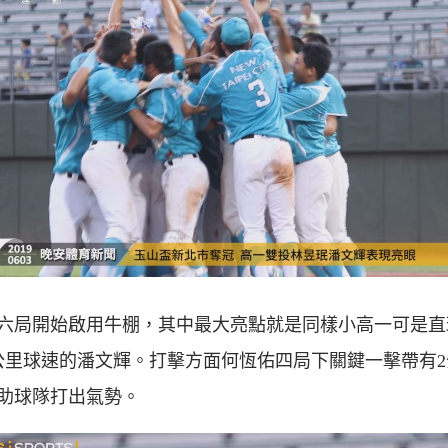
六局開始啟用牛棚，其中最大亮點就是同樣小高一可是直
0公里球速的潘文輝。打擊方面何恆佑四局下關鍵一擊帶有
助球隊打出氣勢。