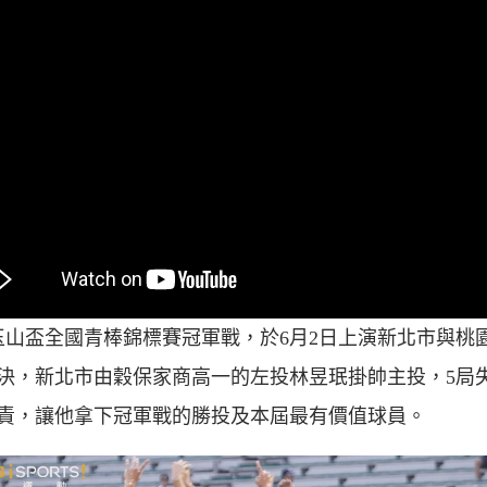
年玉山盃全國青棒錦標賽冠軍戰，於6月2日上演新北市與桃
決，新北市由穀保家商高一的左投林昱珉掛帥主投，5局失
責，讓他拿下冠軍戰的勝投及本屆最有價值球員。