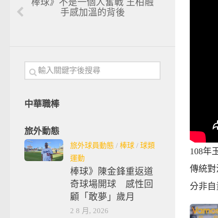
棒球》不是一個人奮戰 王柏融
手感加溫的背後
中華職棒
旅外動態
旅外球員動態
/
棒球
/
球類
108
運動
傳統對
棒球》陳金鋒重返道
奇球場開球 感性回
分非自
顧「敢夢」歲月
2 8 月, 2026