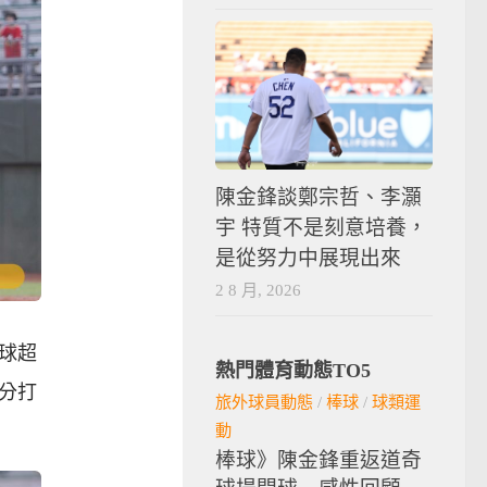
陳金鋒談鄭宗哲、李灝
宇 特質不是刻意培養，
是從努力中展現出來
2 8 月, 2026
球超
熱門體育動態TO5
2分打
旅外球員動態
/
棒球
/
球類運
動
棒球》陳金鋒重返道奇