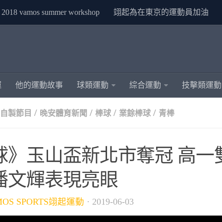
2018 vamos summer workshop
翊起為在東京的運動員加油
運
他的運動故事
球類運動
綜合運動
技擊類運動
/
/
/
/
S自製節目
晚安體育新聞
棒球
業餘棒球
青棒
球》玉山盃新北市奪冠 高一
潘文輝表現亮眼
MOS SPORTS翊起運動
·
2019-06-03