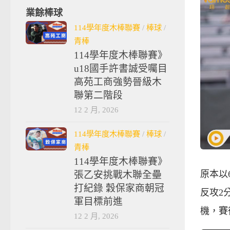
業餘棒球
114學年度木棒聯賽
/
棒球
/
青棒
114學年度木棒聯賽》
u18國手許書誠受囑目
高苑工商強勢晉級木
聯第二階段
12 2 月, 2026
114學年度木棒聯賽
/
棒球
/
青棒
114學年度木棒聯賽》
原本以
張乙安挑戰木聯全壘
打紀錄 穀保家商朝冠
反攻2
軍目標前進
機，賽
12 2 月, 2026