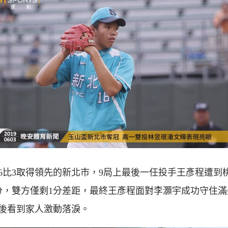
6比3取得領先的新北市，9局上最後一任投手王彥程遭到
分，雙方僅剩1分差距，最終王彥程面對李灝宇成功守住滿
後看到家人激動落淚。