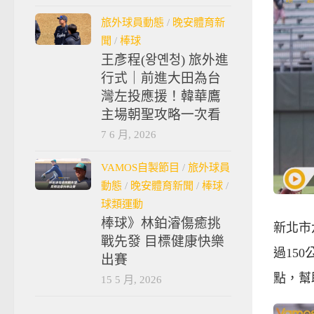
旅外球員動態
/
晚安體育新
聞
/
棒球
王彥程(왕옌청) 旅外進
行式｜前進大田為台
灣左投應援！韓華鷹
主場朝聖攻略一次看
7 6 月, 2026
VAMOS自製節目
/
旅外球員
動態
/
晚安體育新聞
/
棒球
/
球類運動
棒球》林鉑濬傷癒挑
新北市
戰先發 目標健康快樂
過15
出賽
點，幫
15 5 月, 2026