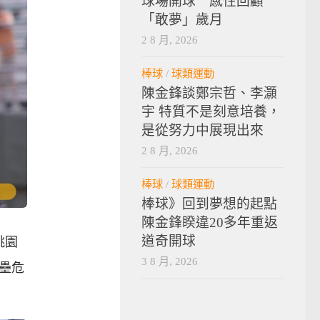
球場開球 感性回顧
「敢夢」歲月
2 8 月, 2026
棒球
/
球類運動
陳金鋒談鄭宗哲、李灝
宇 特質不是刻意培養，
是從努力中展現出來
2 8 月, 2026
棒球
/
球類運動
棒球》回到夢想的起點
陳金鋒睽違20多年重返
道奇開球
桃園
3 8 月, 2026
壘危