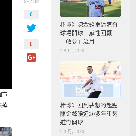
SHARE
0
棒球》陳金鋒重返道奇
球場開球 感性回顧
「敢夢」歲月
0
2 8 月, 2026
園市
棒球》回到夢想的起點
掉1
陳金鋒睽違20多年重返
道奇開球
3 8 月, 2026