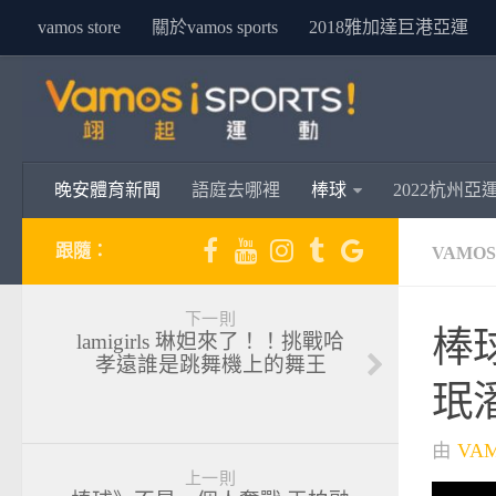
vamos store
關於vamos sports
2018雅加達巨港亞運
晚安體育新聞
語庭去哪裡
棒球
2022杭州亞
跟隨：
VAMO
下一則
棒
lamigirls 琳妲來了！！挑戰哈
孝遠誰是跳舞機上的舞王
珉
由
VA
上一則