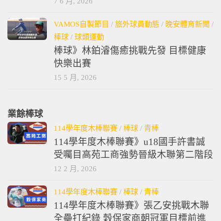
7 6 月, 2026
VAMOS自製節目
/
旅外球員動態
/
晚安體育新聞
/
棒球
/
球類運動
棒球》林鉑濬傷癒挑戰先發 目標健康
快樂出賽
15 5 月, 2026
業餘棒球
114學年度木棒聯賽
/
棒球
/
青棒
114學年度木棒聯賽》u18國手許書誠
受囑目高苑工商強勢晉級木聯第二階段
12 2 月, 2026
114學年度木棒聯賽
/
棒球
/
青棒
114學年度木棒聯賽》張乙安挑戰木聯
全壘打紀錄 穀保家商朝冠軍目標前進