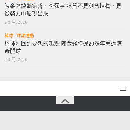
陳金鋒談鄭宗哲、李灝宇 特質不是刻意培養，是
從努力中展現出來
2 8 月, 2026
棒球
/
球類運動
棒球》回到夢想的起點 陳金鋒睽違20多年重返道
奇開球
3 8 月, 2026
vamossports © 2026. 版權所有。
技術提供
wordpress
. 主題設計提供
press customizr
.