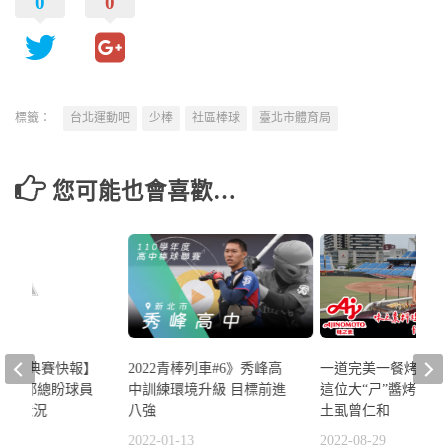
0
0
標籤：
台北運動吧
少棒
社區棒球
臺北市體育局
您可能也會喜歡…
2022青棒列車#6》秀峰高
一道完美一餐烤肉料
amos經典賽快報】
中訓練環境升級 目標前進
這位大“ㄕ”醬烤就對了f
首戰 郭總盼球員
八強
土虱曾仁和
比賽狀況
2022-01-13
2022-08-29
6