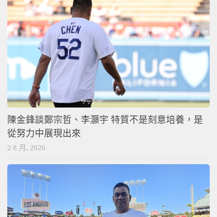
陳金鋒談鄭宗哲、李灝宇 特質不是刻意培養，是
從努力中展現出來
2 8 月, 2026