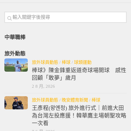
中華職棒
旅外動態
旅外球員動態
/
棒球
/
球類運動
棒球》陳金鋒重返道奇球場開球 感性
回顧「敢夢」歲月
2 8 月, 2026
旅外球員動態
/
晚安體育新聞
/
棒球
王彥程(왕옌청) 旅外進行式｜前進大田
為台灣左投應援！韓華鷹主場朝聖攻略
一次看