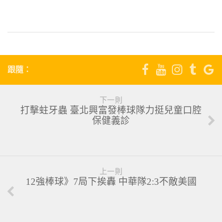
跟隨：
下一則
打擊蛀牙蟲 臺北興富發棒球隊力挺兒童口腔
保健義診
上一則
12強棒球》7局下挨轟 中華隊2:3不敵美國