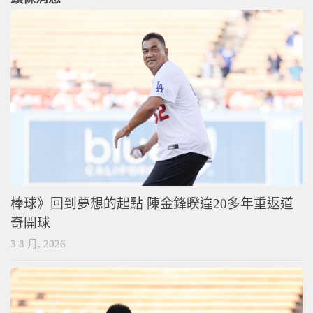
棒球》回到夢想的起點 陳金鋒睽違20多年重返道
奇開球
3 8 月, 2026