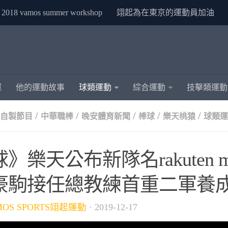
2018 vamos summer workshop
翊起為在東京的運動員加油
運
他的運動故事
球類運動
綜合運動
技擊類運動
/
/
/
/
/
S自製節目
中華職棒
晚安體育新聞
棒球
樂天桃猿
球類運
》樂天公布新隊名rakuten mo
豪駒接任總教練首重二軍養
MOS SPORTS翊起運動
·
2019-12-17