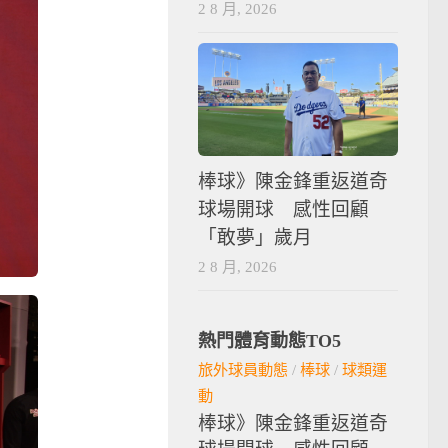
2 8 月, 2026
棒球》陳金鋒重返道奇
球場開球 感性回顧
「敢夢」歲月
2 8 月, 2026
熱門體育動態TO5
旅外球員動態
/
棒球
/
球類運
動
棒球》陳金鋒重返道奇