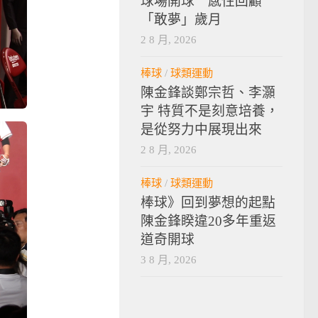
球場開球 感性回顧
「敢夢」歲月
2 8 月, 2026
棒球
/
球類運動
陳金鋒談鄭宗哲、李灝
宇 特質不是刻意培養，
是從努力中展現出來
2 8 月, 2026
棒球
/
球類運動
棒球》回到夢想的起點
陳金鋒睽違20多年重返
道奇開球
3 8 月, 2026