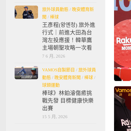
旅外球員動態
/
晚安體育新
聞
/
棒球
王彥程(왕옌청) 旅外進
行式｜前進大田為台
灣左投應援！韓華鷹
主場朝聖攻略一次看
7 6 月, 2026
VAMOS自製節目
/
旅外球員
動態
/
晚安體育新聞
/
棒球
/
球類運動
棒球》林鉑濬傷癒挑
戰先發 目標健康快樂
出賽
15 5 月, 2026