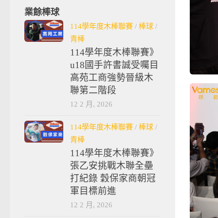
業餘棒球
114學年度木棒聯賽
/
棒球
/
青棒
114學年度木棒聯賽》
u18國手許書誠受囑目
高苑工商強勢晉級木
聯第二階段
12 2 月, 2026
114學年度木棒聯賽
/
棒球
/
青棒
114學年度木棒聯賽》
張乙安挑戰木聯全壘
打紀錄 穀保家商朝冠
軍目標前進
12 2 月, 2026