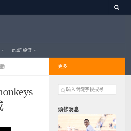
mit的驕傲
更多
動
nkeys
成
頭條消息