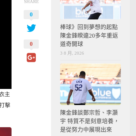
SHARE
0
棒球》回到夢想的起點
陳金鋒睽違20多年重返
0
道奇開球
3 8 月, 2026
球衣主
打擊
陳金鋒談鄭宗哲、李灝
宇 特質不是刻意培養，
是從努力中展現出來