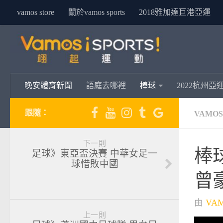
vamos store
關於vamos sports
2018雅加達巨港亞運
晚安體育新聞
語庭去哪裡
棒球
2022杭州亞
跟隨：
VAMO
下一則
棒球
足球》東亞盃決賽 中華女足一
球惜敗中國
曾
由
VA
上一則