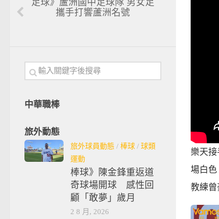
足球》蘆洲國中足球隊 男女足
攜手打響蘆洲名號
中華職棒
旅外動態
旅外球員動態
/
棒球
/
球類
樂天接手
運動
場白色
棒球》陳金鋒重返道
奇球場開球 感性回
教練曾
顧「敢夢」歲月
2 8 月, 2026