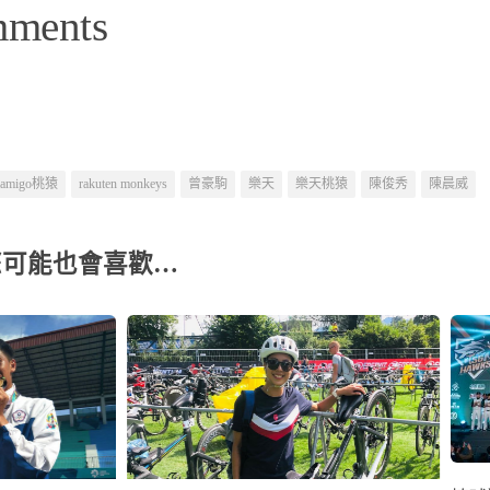
mments
lamigo桃猿
rakuten monkeys
曾豪駒
樂天
樂天桃猿
陳俊秀
陳晨威
您可能也會喜歡…