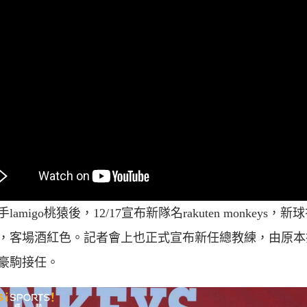
lamigo桃猿後，12/17宣布新隊名rakuten monkeys，新
，客場酒紅色。記者會上也正式宣布新任總教練，由原本
豪駒接任。