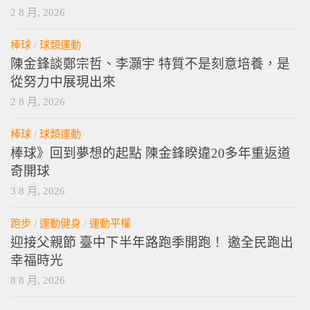
2 8 月, 2026
棒球
/
球類運動
陳金鋒談鄭宗哲、李灝宇 特質不是刻意培養，是
從努力中展現出來
2 8 月, 2026
棒球
/
球類運動
棒球》回到夢想的起點 陳金鋒睽違20多年重返道
奇開球
3 8 月, 2026
跑步
/
運動健身
/
運動平權
迎接父親節 臺中下半年路跑季開跑！ 邀全民跑出
幸福時光
8 8 月, 2026