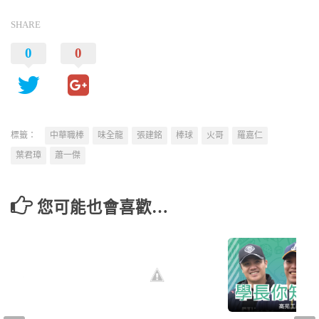
SHARE
0
0
標籤：
中華職棒
味全龍
張建銘
棒球
火哥
羅嘉仁
葉君璋
蕭一傑
您可能也會喜歡…