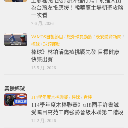
王彥程(왕옌청) 旅外進行式｜前進大田
為台灣左投應援！韓華鷹主場朝聖攻略
一次看
7 6 月, 2026
VAMOS自製節目
/
旅外球員動態
/
晚安體育新聞
/
棒球
/
球類運動
棒球》林鉑濬傷癒挑戰先發 目標健康
快樂出賽
15 5 月, 2026
業餘棒球
114學年度木棒聯賽
/
棒球
/
青棒
114學年度木棒聯賽》u18國手許書誠
受囑目高苑工商強勢晉級木聯第二階段
12 2 月, 2026