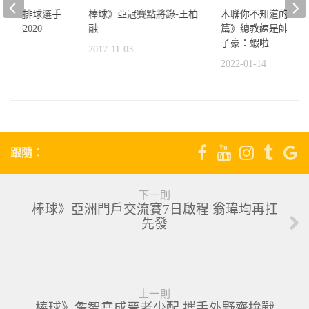
助田徑排球選手
棒球》亞冠賽點將錄-王柏
木聯你不知道的事-
放眼2020
融
篇》總教練是帥哥？
子豪：蝦啦
1
2017-11-03
2022-01-14
跟隨：
下一則
棒球》亞洲門戶交流賽7日啟程 翁瑋均再扛
先發
上一則
棒球》詹智堯成晉老少配 攜手外野齊拚戰