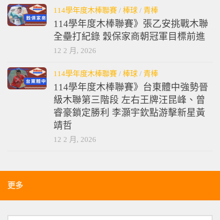
114學年度木棒聯賽
/
棒球
/
青棒
114學年度木棒聯賽》張乙安挑戰木聯
全壘打紀錄 穀保家商朝冠軍目標前進
12 2 月, 2026
114學年度木棒聯賽
/
棒球
/
青棒
114學年度木棒聯賽》台東體中強勢晉
級木聯第三階段 左右王牌汪昆峰、曾
睿豪鎖定勝利 李灝宇欽點游擊新星黃
靖哲
12 2 月, 2026
更多