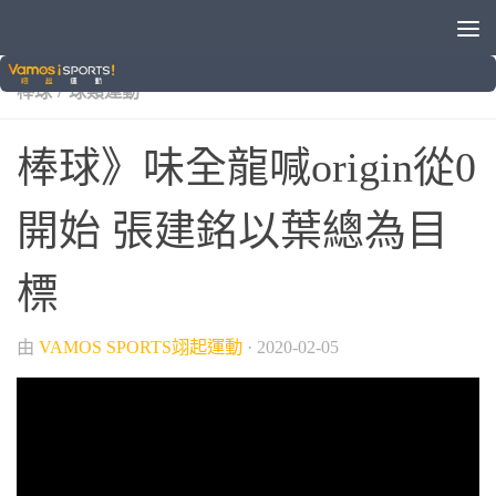
/
/
/
/
VAMOS自製節目
中華職棒
味全龍
晚安體育新聞
/
棒球
球類運動
棒球》味全龍喊origin從0
開始 張建銘以葉總為目
標
由
VAMOS SPORTS翊起運動
·
2020-02-05