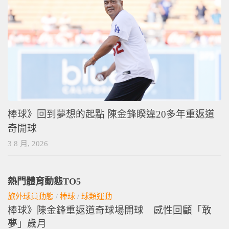
棒球》回到夢想的起點 陳金鋒睽違20多年重返道
奇開球
3 8 月, 2026
熱門體育動態TO5
旅外球員動態
/
棒球
/
球類運動
棒球》陳金鋒重返道奇球場開球 感性回顧「敢
夢」歲月