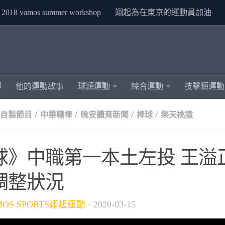
2018 vamos summer workshop
翊起為在東京的運動員加油
運
他的運動故事
球類運動
綜合運動
技擊類運動
/
/
/
/
S自製節目
中華職棒
晚安體育新聞
棒球
樂天桃猿
球》中職第一本土左投 王溢
調整狀況
MOS SPORTS翊起運動
·
2020-03-15