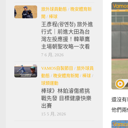
旅外球員動態
/
晚安體育新
聞
/
棒球
王彥程(왕옌청) 旅外進
行式｜前進大田為台
灣左投應援！韓華鷹
主場朝聖攻略一次看
7 6 月, 2026
VAMOS自製節目
/
旅外球員
動態
/
晚安體育新聞
/
棒球
/
球類運動
棒球》林鉑濬傷癒挑
戰先發 目標健康快樂
還沒有
出賽
他們兩
15 5 月, 2026