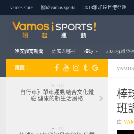
vamos store
關於vamos sports
2018雅加達巨港亞運
晚安體育新聞
語庭去哪裡
棒球
2022杭州亞
跟隨：
VAMO
下一則
棒
自行車》單車運動結合文化體
驗 健康的新生活風格
班
由
VA
上一則