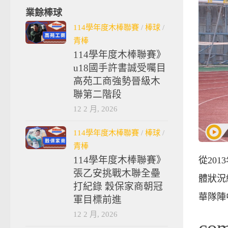
業餘棒球
114學年度木棒聯賽
/
棒球
/
青棒
114學年度木棒聯賽》
u18國手許書誠受囑目
高苑工商強勢晉級木
聯第二階段
12 2 月, 2026
114學年度木棒聯賽
/
棒球
/
青棒
114學年度木棒聯賽》
從20
張乙安挑戰木聯全壘
體狀況
打紀錄 穀保家商朝冠
華隊陣
軍目標前進
12 2 月, 2026
co