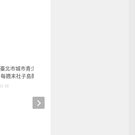
19臺北市城市青少年社區棒球對
 每週末社子島開打
11-16
棒球》傑尼獅棒球男神推出
桌曆 帥到嫑嫑
2018-11-29