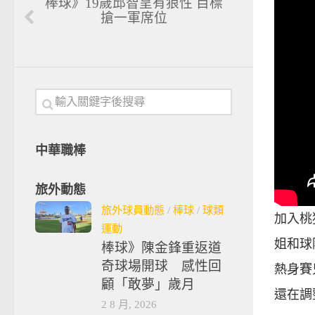
棒球》19歲邱智呈有狼性 目標
搶一軍席位
中華職棒
旅外動態
旅外球員動態
/
棒球
/
球類
加入桃
運動
姐和球
棒球》陳金鋒重返道
奇球場開球 感性回
熱身賽
顧「敢夢」歲月
還在調
2 8 月, 2026