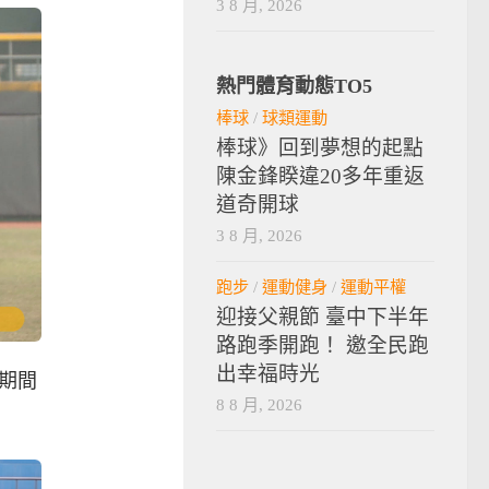
3 8 月, 2026
熱門體育動態TO5
棒球
/
球類運動
棒球》回到夢想的起點
陳金鋒睽違20多年重返
道奇開球
3 8 月, 2026
跑步
/
運動健身
/
運動平權
迎接父親節 臺中下半年
路跑季開跑！ 邀全民跑
出幸福時光
期間
8 8 月, 2026