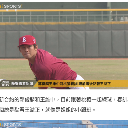
新合約的郭俊麟和王維中，目前跟著桃猿一起練球，春訓
個總是黏著王溢正，就像是姐姐的小跟班。