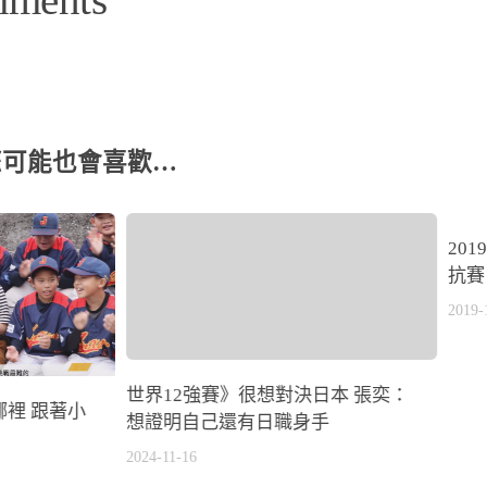
您可能也會喜歡…
20
抗賽
2019-
世界12強賽》很想對決日本 張奕：
裡 跟著小
想證明自己還有日職身手
2024-11-16