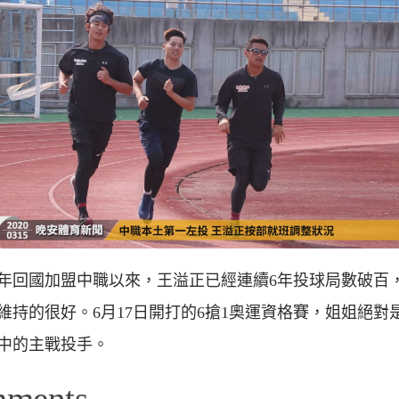
13年回國加盟中職以來，王溢正已經連續6年投球局數破百
維持的很好。6月17日開打的6搶1奧運資格賽，姐姐絕對
中的主戰投手。
mments