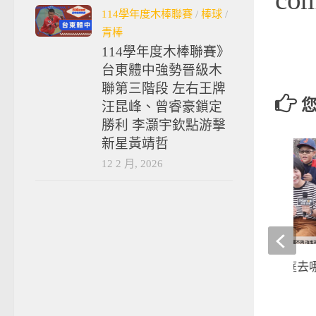
114學年度木棒聯賽
/
棒球
/
青棒
114學年度木棒聯賽》
台東體中強勢晉級木
聯第三階段 左右王牌
汪昆峰、曾睿豪鎖定
勝利 李灝宇欽點游擊
新星黃靖哲
12 2 月, 2026
棒球》關懷盃之語庭去哪
球員學加油歌
2019-11-30