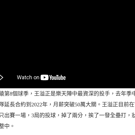
猿第8個球季，王溢正是樂天陣中最資深的投手，去年季
隊延長合約到2022年，月薪突破50萬大關。王溢正目前
只出賽一場，3局的投球，掉了兩分，挨了一發全壘打，
整中。