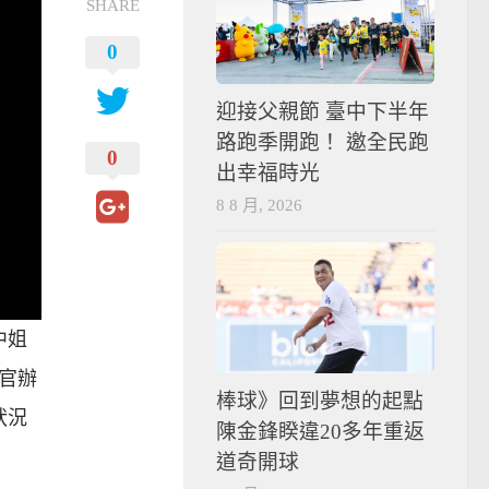
SHARE
0
迎接父親節 臺中下半年
路跑季開跑！ 邀全民跑
0
出幸福時光
8 8 月, 2026
中姐
在官辦
棒球》回到夢想的起點
狀況
陳金鋒睽違20多年重返
道奇開球