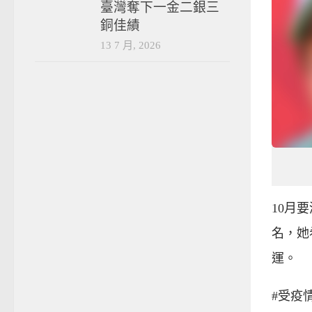
臺灣奪下一金二銀三
銅佳績
13 7 月, 2026
10月
名，她
運。
#受疫