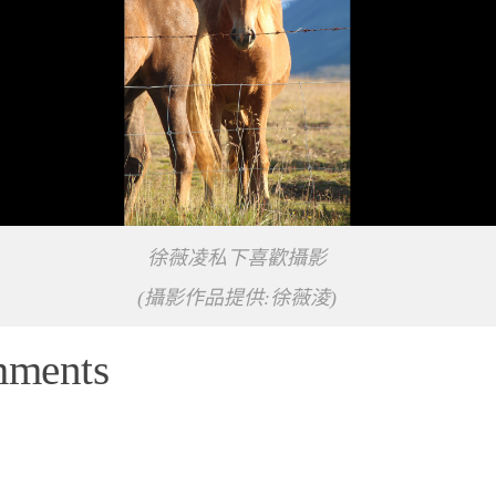
徐薇凌私下喜歡攝影
(攝影作品提供:徐薇淩)
mments