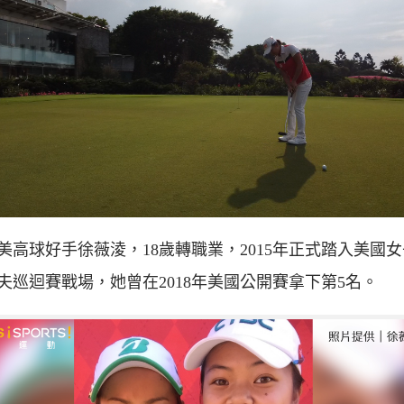
美高球好手徐薇淩，18歲轉職業，2015年正式踏入美國
夫巡迴賽戰場，她曾在2018年美國公開賽拿下第5名。