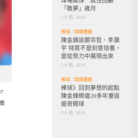
球場開球 感性回顧
「敢夢」歲月
2 8 月, 2026
棒球
/
球類運動
陳金鋒談鄭宗哲、李灝
宇 特質不是刻意培養，
是從努力中展現出來
2 8 月, 2026
棒球
/
球類運動
棒球》回到夢想的起點
7
陳金鋒睽違20多年重返
奧
道奇開球
3 8 月, 2026