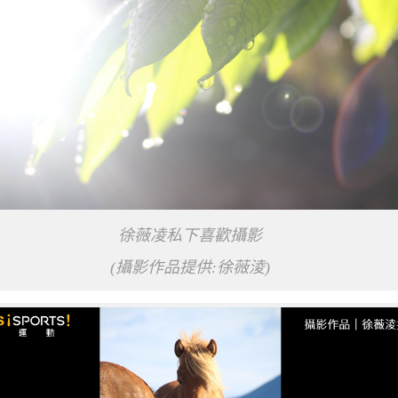
徐薇凌私下喜歡攝影
(攝影作品提供:徐薇淩)