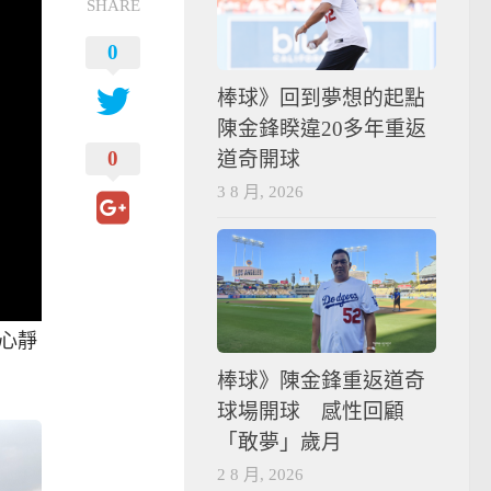
SHARE
0
棒球》回到夢想的起點
陳金鋒睽違20多年重返
0
道奇開球
3 8 月, 2026
心靜
棒球》陳金鋒重返道奇
球場開球 感性回顧
「敢夢」歲月
2 8 月, 2026