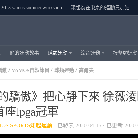
2018 vamos summer workshop
翊起為在東京的運動員加油
運
他的運動故事
球類運動
綜合運動
技擊類運動
/
/
/
驕傲
VAMOS自製節目
球類運動
高爾夫
it的驕傲》把心靜下來 徐薇
座lpga冠軍
MOS SPORTS翊起運動
· 已發表
2020-04-16
· 已更新
2020-