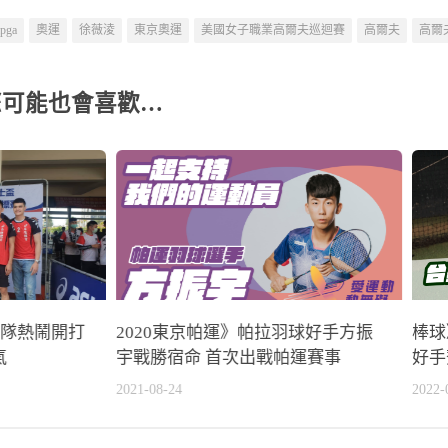
lpga
奧運
徐薇淩
東京奧運
美國女子職業高爾夫巡迴賽
高爾夫
高爾
您可能也會喜歡…
8隊熱鬧開打
2020東京帕運》帕拉羽球好手方振
棒球
氣
宇戰勝宿命 首次出戰帕運賽事
好手
2021-08-24
2022-