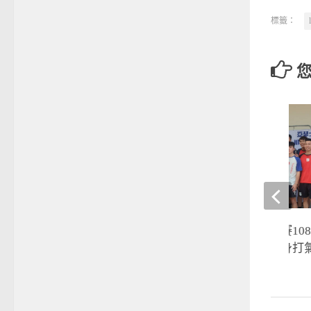
標籤：
亞瑟士盃》南區預賽10
排球電眼雙胞胎現身打
2021-04-10