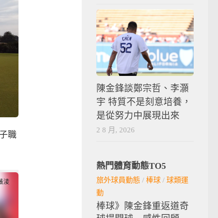
陳金鋒談鄭宗哲、李灝
宇 特質不是刻意培養，
是從努力中展現出來
2 8 月, 2026
女子職
熱門體育動態TO5
旅外球員動態
/
棒球
/
球類運
動
棒球》陳金鋒重返道奇