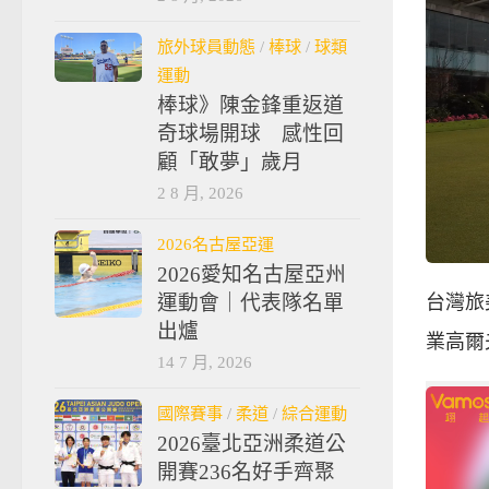
旅外球員動態
/
棒球
/
球類
運動
棒球》陳金鋒重返道
奇球場開球 感性回
顧「敢夢」歲月
2 8 月, 2026
2026名古屋亞運
2026愛知名古屋亞州
運動會｜代表隊名單
台灣旅
出爐
業高爾
14 7 月, 2026
國際賽事
/
柔道
/
綜合運動
2026臺北亞洲柔道公
開賽236名好手齊聚