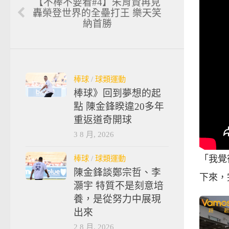
【不棒不要看#4】朱育賢再見
轟榮登世界的全壘打王 樂天笑
納首勝
棒球
/
球類運動
棒球》回到夢想的起
點 陳金鋒睽違20多年
重返道奇開球
3 8 月, 2026
棒球
/
球類運動
「我覺
陳金鋒談鄭宗哲、李
下來，
灝宇 特質不是刻意培
養，是從努力中展現
出來
2 8 月, 2026