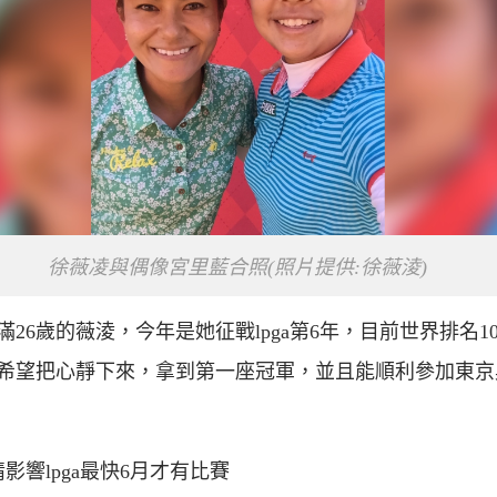
徐薇凌與偶像宮里藍合照(照片提供:徐薇淩)
要滿26歲的薇淩，今年是她征戰lpga第6年，目前世界排名10
希望把心靜下來，拿到第一座冠軍，並且能順利參加東京
情影響lpga最快6月才有比賽