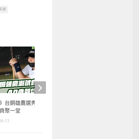
夫球
》台鋼雄鷹選秀今日開打 各界
棒球》高國輝換球棒找手
齊聚一堂
情義相挺
06-13
2018-04-11