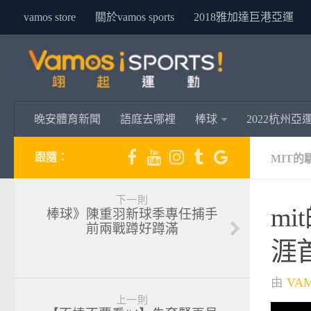
vamos store
關於vamos sports
2018雅加達巨港亞運
晚安體育新聞
語庭去哪裡
棒球
2022杭州亞
跟隨：
MIT的
下一則
m
棒球》陳重羽新球季專任捕手
前兩戰蹲好蹲滿
涯首
由
VA
上一則