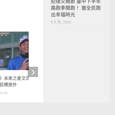
迎接父親節 臺中下半年
路跑季開跑！ 邀全民跑
出幸福時光
8 8 月, 2026
》未來之星交流賽表現出色 劉
2021選秀點將錄》非科
目標旅外
挑戰中職 交大楊承燁給
夢
08-06
2021-07-10