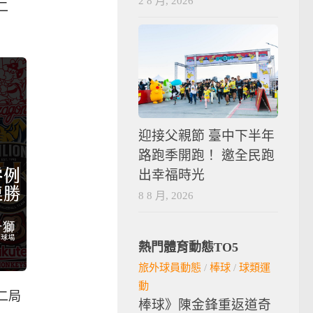
2 8 月, 2026
二
迎接父親節 臺中下半年
路跑季開跑！ 邀全民跑
出幸福時光
8 8 月, 2026
熱門體育動態TO5
旅外球員動態
/
棒球
/
球類運
動
二局
棒球》陳金鋒重返道奇