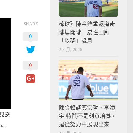
SHARE
棒球》陳金鋒重返道奇
球場開球 感性回顧
0
「敢夢」歲月
2 8 月, 2026
0
陳金鋒談鄭宗哲、李灝
見安
宇 特質不是刻意培養，
是從努力中展現出來
.1