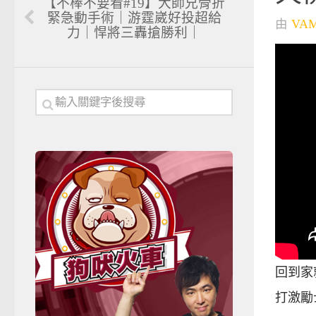
【不棒不要看#19】大師兄骨折
緊急動手術｜游霆崴好投超給
由
VA
力｜悍將三轟搶勝利｜
回到家
打激勵