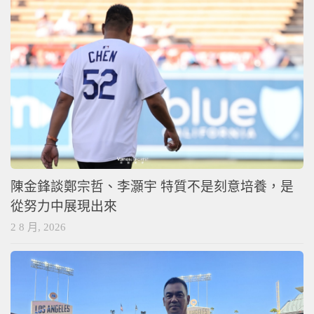
陳金鋒談鄭宗哲、李灝宇 特質不是刻意培養，是
從努力中展現出來
2 8 月, 2026