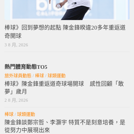
棒球》回到夢想的起點 陳金鋒睽違20多年重返道
奇開球
3 8 月, 2026
熱門體育動態TO5
旅外球員動態
/
棒球
/
球類運動
棒球》陳金鋒重返道奇球場開球 感性回顧「敢
夢」歲月
2 8 月, 2026
棒球
/
球類運動
陳金鋒談鄭宗哲、李灝宇 特質不是刻意培養，是
從努力中展現出來