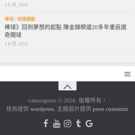
2 8 月, 2026
棒球
/
球類運動
棒球》回到夢想的起點 陳金鋒睽違20多年重返道
奇開球
3 8 月, 2026
vamossports © 2026. 版權所有。
技術提供
wordpress
. 主題設計提供
press customizr
.