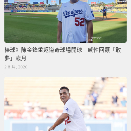
棒球》陳金鋒重返道奇球場開球 感性回顧「敢
夢」歲月
2 8 月, 2026