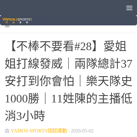
/
/
/
/
VAMOS自製節目
中信兄弟
中華職棒
棒球
樂天桃
猿
【不棒不要看#28】愛姐
姐打線發威｜兩隊總計37
安打到你會怕｜樂天隊史
1000勝｜11姓陳的主播低
消3小時
由
VAMOS SPORTS翊起運動
·
2020-05-02