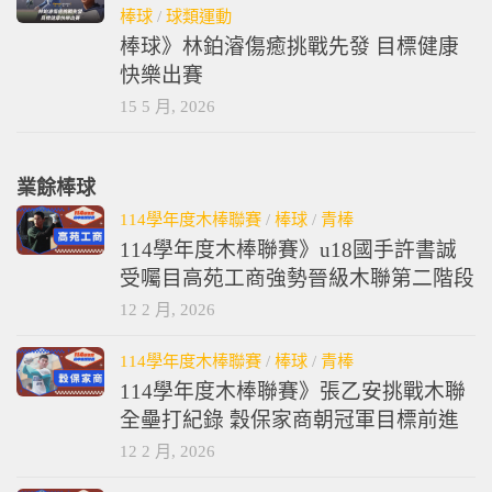
棒球
/
球類運動
棒球》林鉑濬傷癒挑戰先發 目標健康
快樂出賽
15 5 月, 2026
業餘棒球
114學年度木棒聯賽
/
棒球
/
青棒
114學年度木棒聯賽》u18國手許書誠
受囑目高苑工商強勢晉級木聯第二階段
12 2 月, 2026
114學年度木棒聯賽
/
棒球
/
青棒
114學年度木棒聯賽》張乙安挑戰木聯
全壘打紀錄 穀保家商朝冠軍目標前進
12 2 月, 2026