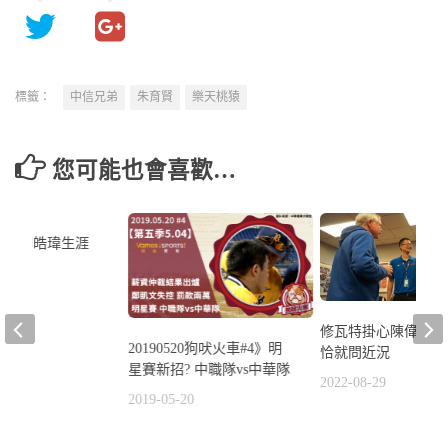
標籤：
中信兄弟
朱育賢
樂天桃猿
您可能也會喜歡…
0
中職】申皓瑋生涯
1
修瓦特掛心陳偉殷 
20190520狗吠火車#4》明
恰就問近況
星賽新招? 中職隊vs中華隊
2022-08-29
2019-05-20