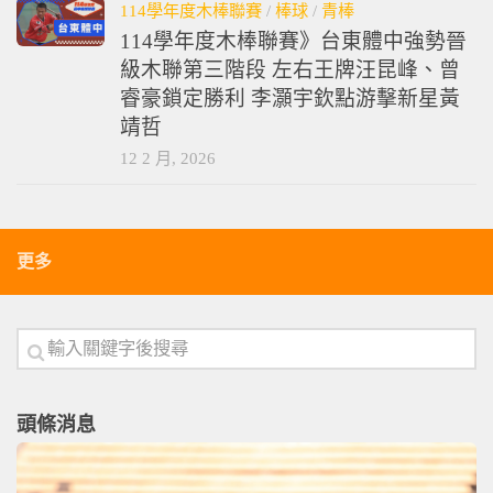
114學年度木棒聯賽
/
棒球
/
青棒
114學年度木棒聯賽》台東體中強勢晉
級木聯第三階段 左右王牌汪昆峰、曾
睿豪鎖定勝利 李灝宇欽點游擊新星黃
靖哲
12 2 月, 2026
更多
頭條消息