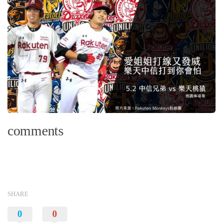
comments
SHARE
0
0