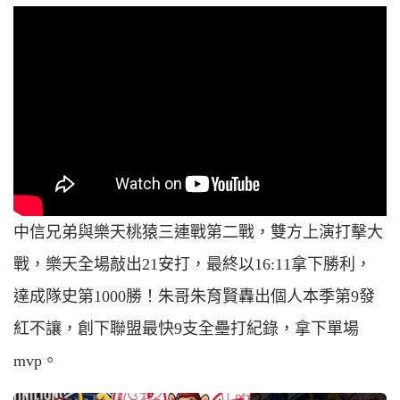
中信兄弟與樂天桃猿三連戰第二戰，雙方上演打擊大
戰，樂天全場敲出21安打，最終以16:11拿下勝利，
達成隊史第1000勝！朱哥朱育賢轟出個人本季第9發
紅不讓，創下聯盟最快9支全壘打紀錄，拿下單場
mvp。