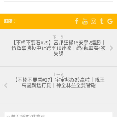
跟隨：
下一則
【不棒不要看#29】富邦狂掃15安奪2連勝｜
伍鐸拿勝投中止跨季10連敗｜統e獅單場4次
失誤
上一則
【不棒不要看#27】宇宙邦終於贏啦｜親王
高國麟猛打賞｜神全林益全雙響砲