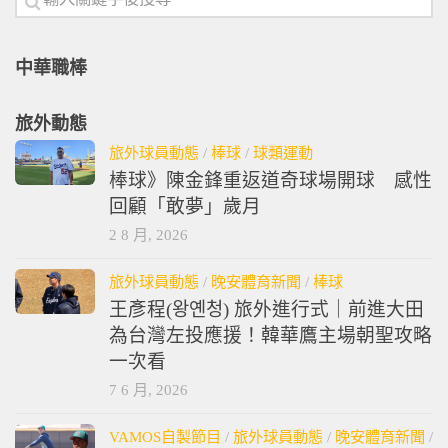
中華職棒
旅外動態
旅外球員動態
/
棒球
/
球類運動
棒球》陳金鋒重返道奇球場開球 感性
回顧「敢夢」歲月
2 8 月, 2026
旅外球員動態
/
晚安體育新聞
/
棒球
王彥程(왕옌청) 旅外進行式｜前進大田
為台灣左投應援！韓華鷹主場朝聖攻略
一次看
7 6 月, 2026
VAMOS自製節目
/
旅外球員動態
/
晚安體育新聞
/