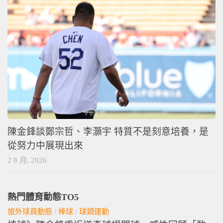
陳金鋒談鄭宗哲、李灝宇 特質不是刻意培養，是
從努力中展現出來
2 8 月, 2026
熱門體育動態TO5
旅外球員動態
/
棒球
/
球類運動