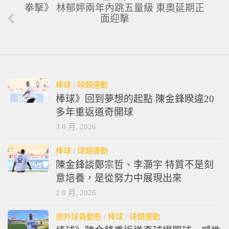
拳擊》 林郁婷兩年內跳五量級 東奧延期正
面迎擊
棒球
/
球類運動
棒球》回到夢想的起點 陳金鋒睽違20
多年重返道奇開球
3 8 月, 2026
棒球
/
球類運動
陳金鋒談鄭宗哲、李灝宇 特質不是刻
意培養，是從努力中展現出來
2 8 月, 2026
旅外球員動態
/
棒球
/
球類運動