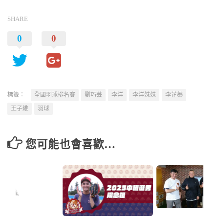
SHARE
0
0
標籤：
全國羽球排名賽
劉巧芸
李洋
李洋妹妹
李芷蓁
王子維
羽球
您可能也會喜歡…