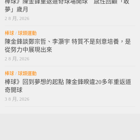
棒球》陳金鋒重返道奇球場開球 感性回顧「敢
夢」歲月
2 8 月, 2026
棒球
/
球類運動
陳金鋒談鄭宗哲、李灝宇 特質不是刻意培養，是
從努力中展現出來
2 8 月, 2026
棒球
/
球類運動
棒球》回到夢想的起點 陳金鋒睽違20多年重返道
奇開球
3 8 月, 2026