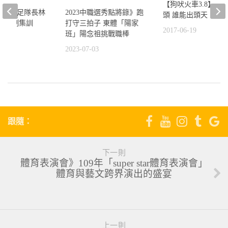
【狗吠火車3.8】 選
大運男足隊長林
2023中職選秀點將錄》跑
頭 誰能出頭天
入五人制集訓
打守三拍子 東體「陽家
2017-06-19
班」陽念祖挑戰職棒
9
2023-07-03
跟隨：
下一則
體育表演會》109年「super star體育表演會」
體育與藝文跨界演出的盛宴
上一則