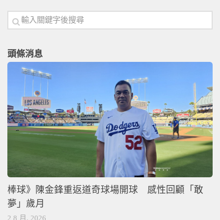
頭條消息
棒球》陳金鋒重返道奇球場開球 感性回顧「敢
夢」歲月
2 8 月, 2026