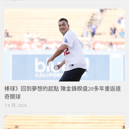
棒球》回到夢想的起點 陳金鋒睽違20多年重返道
奇開球
3 8 月, 2026