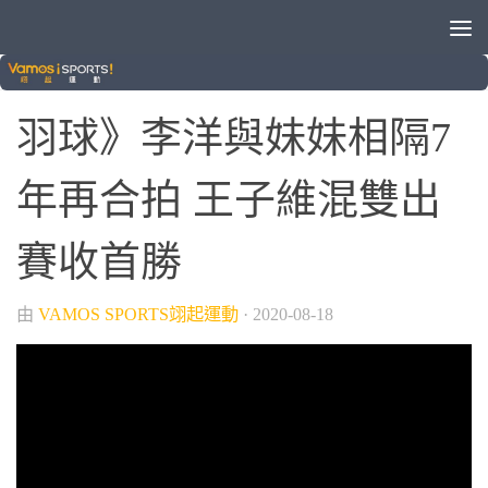
/
/
/
VAMOS自製節目
晚安體育新聞
球類運動
羽球
羽球》李洋與妹妹相隔7
年再合拍 王子維混雙出
賽收首勝
由
VAMOS SPORTS翊起運動
·
2020-08-18