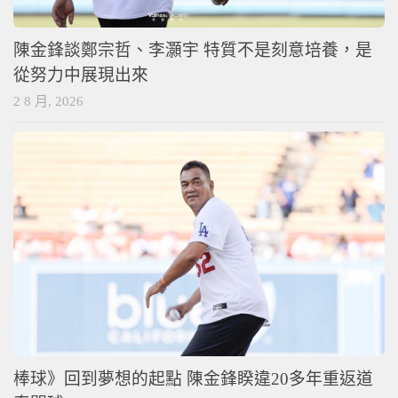
陳金鋒談鄭宗哲、李灝宇 特質不是刻意培養，是
從努力中展現出來
2 8 月, 2026
棒球》回到夢想的起點 陳金鋒睽違20多年重返道