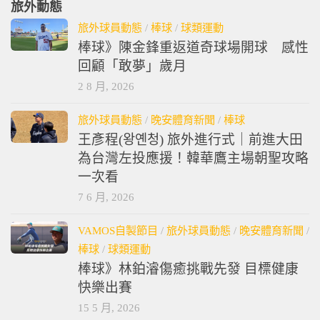
旅外動態
旅外球員動態
/
棒球
/
球類運動
棒球》陳金鋒重返道奇球場開球 感性
回顧「敢夢」歲月
2 8 月, 2026
旅外球員動態
/
晚安體育新聞
/
棒球
王彥程(왕옌청) 旅外進行式｜前進大田
為台灣左投應援！韓華鷹主場朝聖攻略
一次看
7 6 月, 2026
VAMOS自製節目
/
旅外球員動態
/
晚安體育新聞
/
棒球
/
球類運動
棒球》林鉑濬傷癒挑戰先發 目標健康
快樂出賽
15 5 月, 2026