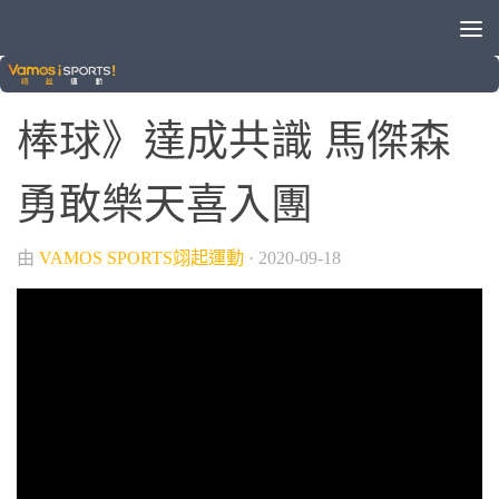
/
/
/
VAMOS自製節目
中華職棒
棒球
樂天桃猿
棒球》達成共識 馬傑森
勇敢樂天喜入團
由
VAMOS SPORTS翊起運動
·
2020-09-18