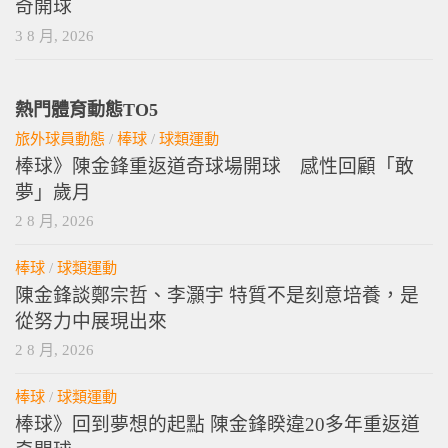
奇開球
3 8 月, 2026
熱門體育動態TO5
旅外球員動態
/
棒球
/
球類運動
棒球》陳金鋒重返道奇球場開球 感性回顧「敢
夢」歲月
2 8 月, 2026
棒球
/
球類運動
陳金鋒談鄭宗哲、李灝宇 特質不是刻意培養，是
從努力中展現出來
2 8 月, 2026
棒球
/
球類運動
棒球》回到夢想的起點 陳金鋒睽違20多年重返道