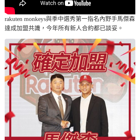
rakuten monkeys與季中選秀第一指名內野手馬傑森
達成加盟共識，今年所有新人合約都已談妥。