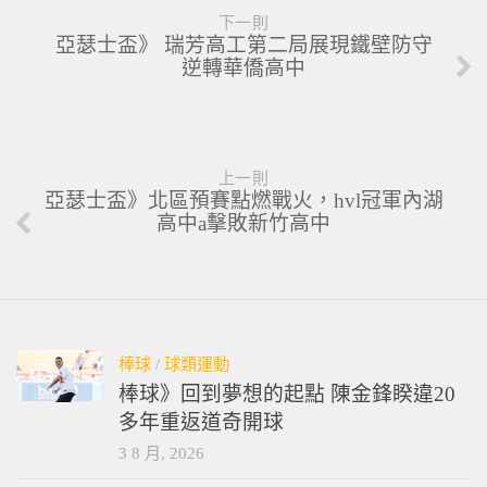
下一則
亞瑟士盃》 瑞芳高工第二局展現鐵壁防守
逆轉華僑高中
上一則
亞瑟士盃》北區預賽點燃戰火，hvl冠軍內湖
高中a擊敗新竹高中
棒球
/
球類運動
棒球》回到夢想的起點 陳金鋒睽違20
多年重返道奇開球
3 8 月, 2026