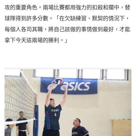
攻的重要角色。兩場比賽都用強力的扣殺和攔中，替
球隊得到許多分數。「在欠缺練習、默契的情況下，
每個人各司其職，將自己該做的事情做到最好，才能
拿下今天這兩場的勝利。」