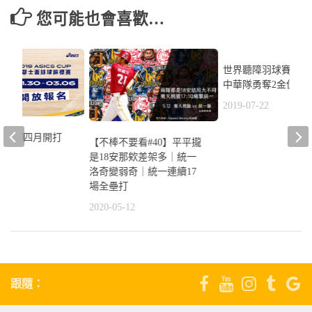
您可能也會喜歡…
世界聽障羽球賽圓滿
中華隊勇奪2金佳績
2019-07-22
排球賽四月開打
【不棒不要看#40】平平攏
報名
是18安那欸差架多｜統一
洛奇變弱奇｜統一連續17
9
場全壘打
2020-05-12
跟隨：