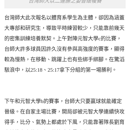
台灣師大以二連勝之姿晉級複賽
台灣師大此次報名以體育系學生為主體，卻因為涵蓋
大專部和研究生，導致平時練習較少，只能靠前幾天
的密集訓練培養默契。上午對陣元智大學c的比賽，
台師大許多球員因許久沒有參與高強度的賽事，顯得
較為慢熱，在移動、跳躍上也有些綁手綁腳。在驚滔
駭浪中，以25:18、25:17拿下分組的第一場勝利。
下午和元智大學b的賽事，台師大只要贏球就能確定
晉級。在自家主場比賽，開局卻被元智大學連續快攻
得手，比分、氣勢上都處於下風，只能靠著隊長劉育