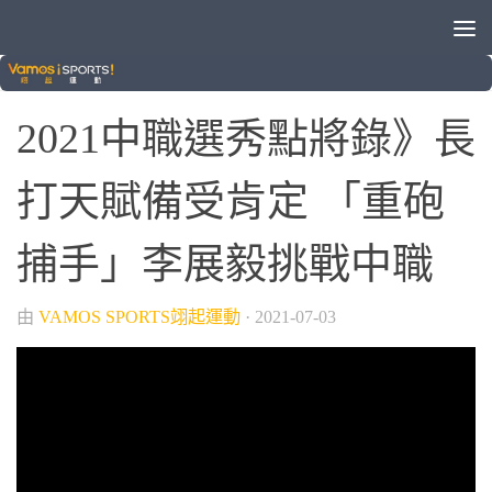
/
/
VAMOS自製節目
中華職棒
棒球
2021中職選秀點將錄》長
打天賦備受肯定 「重砲
捕手」李展毅挑戰中職
由
VAMOS SPORTS翊起運動
·
2021-07-03