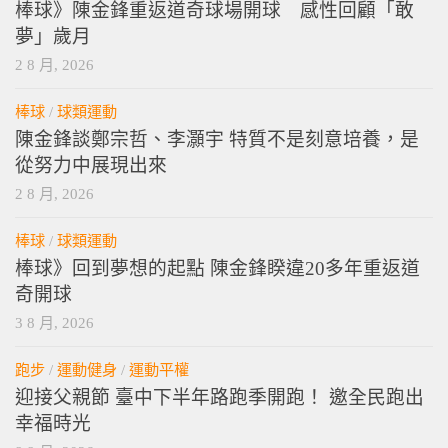
棒球》陳金鋒重返道奇球場開球 感性回顧「敢
夢」歲月
2 8 月, 2026
棒球
/
球類運動
陳金鋒談鄭宗哲、李灝宇 特質不是刻意培養，是
從努力中展現出來
2 8 月, 2026
棒球
/
球類運動
棒球》回到夢想的起點 陳金鋒睽違20多年重返道
奇開球
3 8 月, 2026
跑步
/
運動健身
/
運動平權
迎接父親節 臺中下半年路跑季開跑！ 邀全民跑出
幸福時光