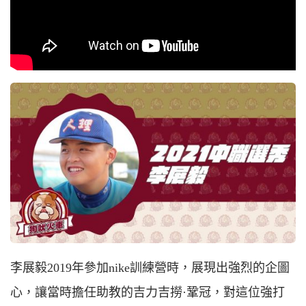
李展毅
2019
年參加
nike
訓練營時，展現出強烈的企圖
心，讓當時擔任助教的吉力吉撈·鞏冠，對這位強打