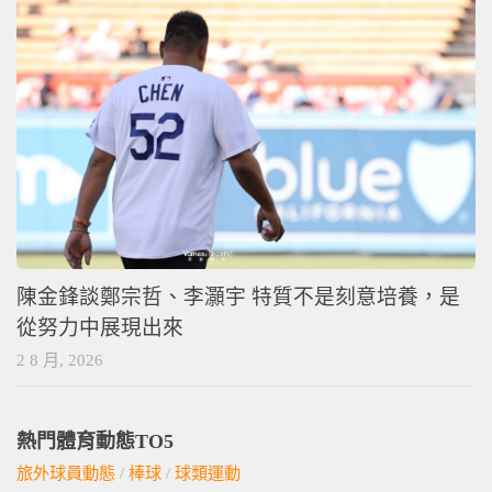
陳金鋒談鄭宗哲、李灝宇 特質不是刻意培養，是
從努力中展現出來
2 8 月, 2026
熱門體育動態TO5
旅外球員動態
/
棒球
/
球類運動