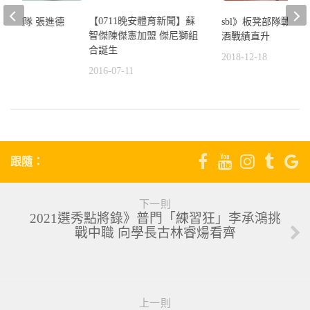
【0711晚安體育新聞】蘇
別海盜隊 張進德
sbl》板凳部隊戰力強
智傑陳傑憲加盟 傑尼獅組
戰袍
酒戰績直升
合誕生
9
2018-12-18
2016-07-11
跟隨：
下一則
2021選秀點將錄》普門「練習狂」李承鴻挑
戰中職 向學長古林睿煬看齊
上一則