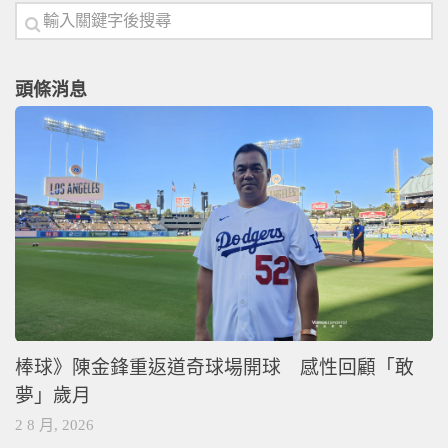
頭條消息
棒球》陳金鋒重返道奇球場開球 感性回顧「敢
夢」歲月
2 8 月, 2026