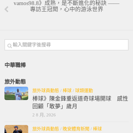
vamos98.8》成熟，是不斷進化的秘訣 ——
專訪王冠閎，心中的游泳世界
中華職棒
旅外動態
旅外球員動態
/
棒球
/
球類運動
棒球》陳金鋒重返道奇球場開球 感性
回顧「敢夢」歲月
2 8 月, 2026
旅外球員動態
/
晚安體育新聞
/
棒球