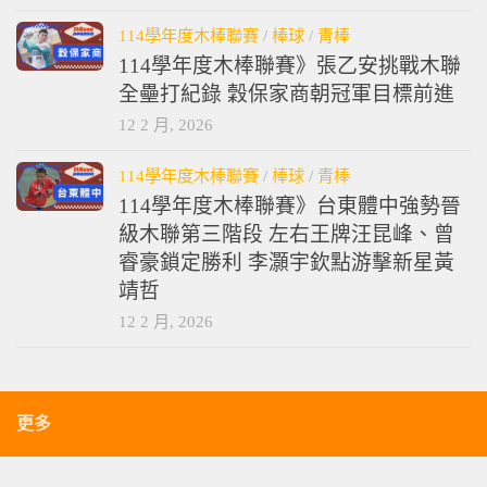
114學年度木棒聯賽
/
棒球
/
青棒
114學年度木棒聯賽》張乙安挑戰木聯
全壘打紀錄 穀保家商朝冠軍目標前進
12 2 月, 2026
114學年度木棒聯賽
/
棒球
/
青棒
114學年度木棒聯賽》台東體中強勢晉
級木聯第三階段 左右王牌汪昆峰、曾
睿豪鎖定勝利 李灝宇欽點游擊新星黃
靖哲
12 2 月, 2026
更多