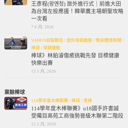
王彥程(왕옌청) 旅外進行式｜前進大田
為台灣左投應援！韓華鷹主場朝聖攻略
一次看
7 6 月, 2026
VAMOS自製節目
/
旅外球員動態
/
晚安體育新聞
/
棒球
/
球類運動
棒球》林鉑濬傷癒挑戰先發 目標健康
快樂出賽
15 5 月, 2026
業餘棒球
114學年度木棒聯賽
/
棒球
/
青棒
114學年度木棒聯賽》u18國手許書誠
受囑目高苑工商強勢晉級木聯第二階段
12 2 月, 2026