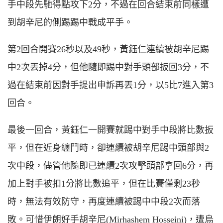
手中段先馳得點攻下2分，不過在回合結束前同樣遭
到胡辛尼的側踢踢中戰成平手。
第2回合開賽26秒以及49秒，黃鈺仁連續被胡辛尼踢
中2次丟掉4分，但他隨即踢中對手頭部扳回3分，不
過在結束前因對手提出申訴再丟1分，以5比7進入第3
回合。
最後一回合，黃鈺仁一開賽就踢中對手中段將比數扳
平，但在近身纏鬥時，卻連續被胡辛尼踢中頭部與2
次中段，儘管他隨即已連續2次攻擊頭部拿回6分，再
加上對手被扣1分將比數追平，但在比賽僅剩23秒
時，無法有效防守，再度連續被踢中中段2次而落
敗。可惜伊朗好手胡辛尼(
M
irhashem
H
osseini)，遭烏