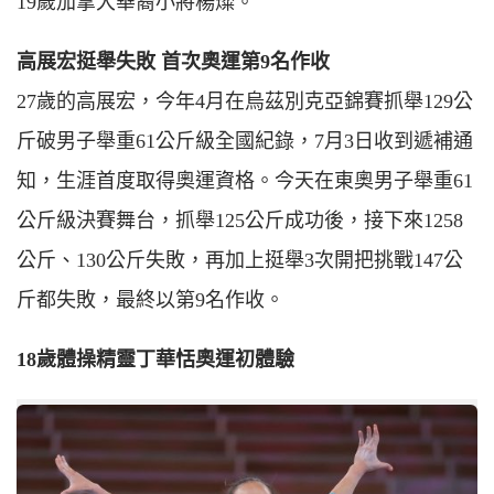
19歲加拿大華裔小將楊燦。
高展宏挺舉失敗 首次奧運第9名作收
27歲的高展宏，今年4月在烏茲別克亞錦賽抓舉129公
斤破男子舉重61公斤級全國紀錄，7月3日收到遞補通
知，生涯首度取得奧運資格。今天在東奧男子舉重61
公斤級決賽舞台，抓舉125公斤成功後，接下來1258
公斤、130公斤失敗，再加上挺舉3次開把挑戰147公
斤都失敗，最終以第9名作收。
18歲體操精靈丁華恬奧運初體驗