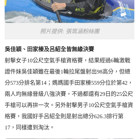
照片提供: 張筑涵粉絲團
吳佳穎、田家榛及呂紹全皆無緣決賽
射擊女子10公尺空氣手槍資格賽，結果經過6輪激戰
證件妹吳佳穎雖在最後1輪拉尾盤射出98高分，但總
分573分排名第14；媽媽國手田家榛559分位於第42，
兩人均無緣晉級八強決賽，不過都還有29日的25公尺
手槍可以再拚一次。另外射擊男子10公尺空氣手槍資
格賽，我國好手呂紹全則是射出總分626.3排行第
17，同樣遭到淘汰。