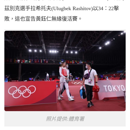
茲別克選手拉希托夫(
U
lugbek
R
ashitov)以34：22擊
敗，這也宣告黃鈺仁無緣復活賽。
照片提供:體育署