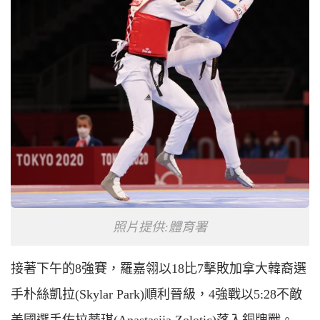
照片提供:體育署
接著下午的8強賽，羅嘉翎以18比7擊敗加拿大韓裔選
手朴絲凱拉(
S
kylar
P
ark)順利晉級，4強戰以5:28不敵
美國選手佐拉蒂琪(
A
nastasija
Z
olotic)落入銅牌戰。