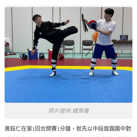
照片提供:體育署
黃鈺仁在第1回合開賽1分鐘，就先以中段旋踢踢中對