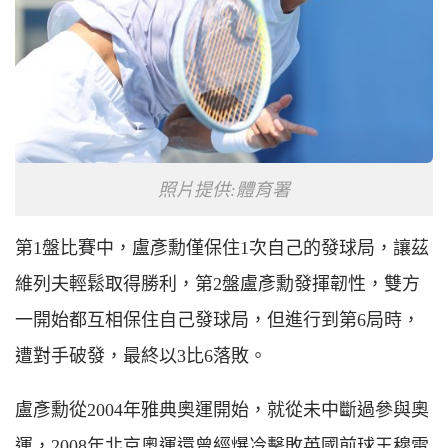
照片提供:體育署
第1盤比賽中，盧彥勳僅保住1次自己的發球局，讓茲
維列夫輕鬆取得勝利，第2盤盧彥勳發揮韌性，雙方
一開始都互相保住自己發球局，但進行到第6局時，
遭對手破發，最終以3比6落敗。
盧彥勳從2004年雅典奧運開始，就從未中斷過參與奧
運，2008年北京奧運還曾經爆冷擊敗英國前球王穆雷