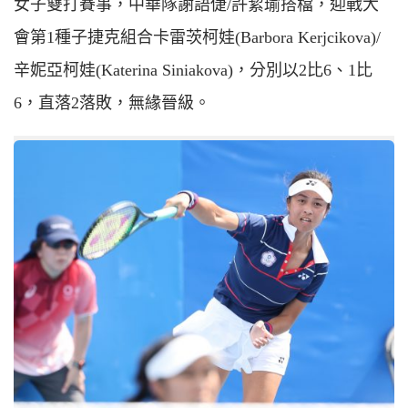
女子雙打賽事，中華隊謝語倢/許絜瑜搭檔，迎戰大
會第1種子捷克組合卡雷茨柯娃(
B
arbora
K
erjcikova)/
辛妮亞柯娃(
K
aterina
S
iniakova)，分別以2比6、1比
6，直落2落敗，無緣晉級。