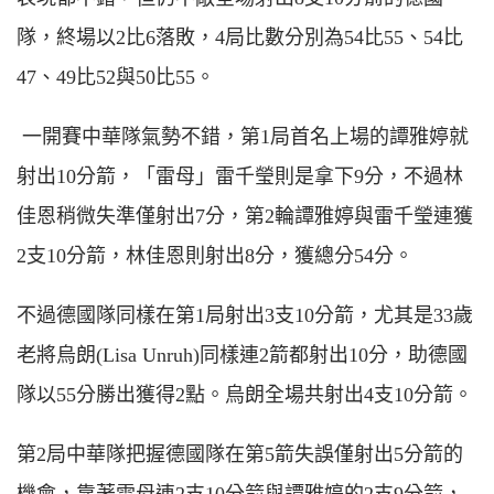
隊，終場以2比6落敗，4局比數分別為54比55、54比
47、49比52與50比55。
一開賽中華隊氣勢不錯，第1局首名上場的譚雅婷就
射出10分箭，「雷母」雷千瑩則是拿下9分，不過林
佳恩稍微失準僅射出7分，第2輪譚雅婷與雷千瑩連獲
2支10分箭，林佳恩則射出8分，獲總分54分。
不過德國隊同樣在第1局射出3支10分箭，尤其是33歲
老將烏朗(
L
isa
U
nruh)同樣連2箭都射出10分，助德國
隊以55分勝出獲得2點。烏朗全場共射出4支10分箭。
第2局中華隊把握德國隊在第5箭失誤僅射出5分箭的
機會，靠著雷母連2支10分箭與譚雅婷的2支9分箭，