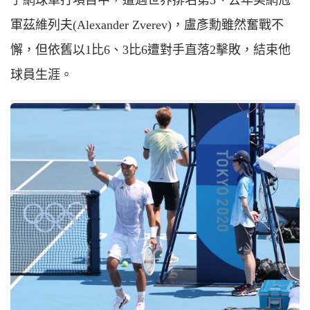
軍茲維列夫(
A
lexander
Z
verev)，盧彥勳雖然奮戰不
懈，但依舊以1比6、3比6遭對手直落2擊敗，結束他
球員生涯。