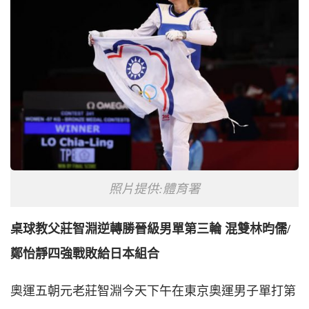
照片提供:體育署
桌球教父莊智淵逆轉勝晉級男單第三輪 混雙林昀儒/
鄭怡靜四強戰敗給日本組合
奧運五朝元老莊智淵今天下午在東京奧運男子單打第