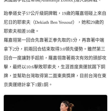
跆拳道女子57公斤級銅牌戰，19歲的羅嘉翎碰上來自
尼日的耶索夫（
D
ekiath
B
en
Y
essouf），她和29歲的
耶索夫相差10歲。
羅嘉翎第一回合先靠著正拳先取的1分，再靠著中端
拿下2分，前兩回合結束取得3:0領先優勢。雖然第三
回合一度讓對手超前，羅嘉翎靠著兩次有效的頭部攻
擊，最終以10:6擊敗耶索夫，生涯首度奧運就踢下銅
牌，並幫助台灣取得第二面東奧獎牌，目前台灣在東
京奧運總計拿下1銀1銅。