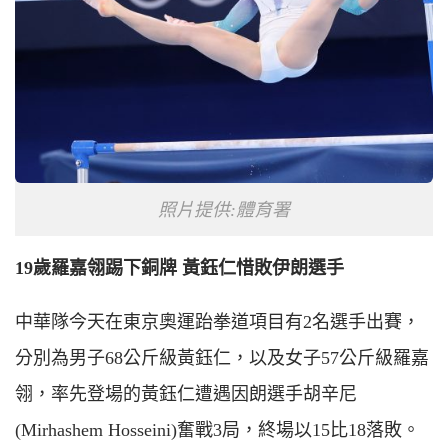
照片提供:體育署
19歲羅嘉翎踢下銅牌 黃鈺仁惜敗伊朗選手
中華隊今天在東京奧運跆拳道項目有2名選手出賽，
分別為男子68公斤級黃鈺仁，以及女子57公斤級羅嘉
翎，率先登場的黃鈺仁遭遇因朗選手胡辛尼
(
M
irhashem
H
osseini)奮戰3局，終場以15比18落敗。