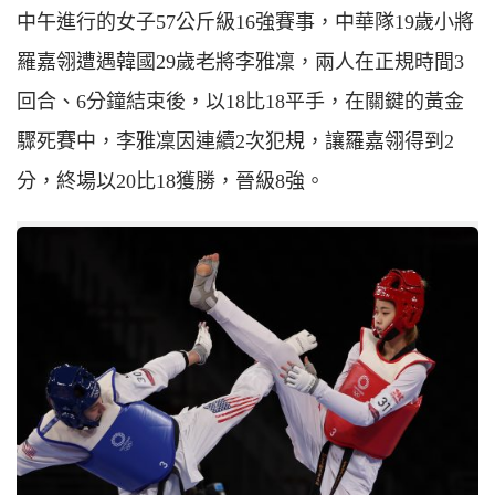
中午進行的女子57公斤級16強賽事，中華隊19歲小將
羅嘉翎遭遇韓國29歲老將李雅凜，兩人在正規時間3
回合、6分鐘結束後，以18比18平手，在關鍵的黃金
驟死賽中，李雅凜因連續2次犯規，讓羅嘉翎得到2
分，終場以20比18獲勝，晉級8強。