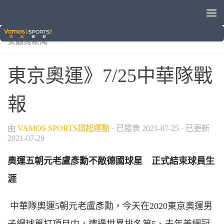
/
/
/
/
2020東京奧運
VAMOS自製節目
國際賽事
奧運
晚
安體育新聞
東京奧運》7/25中華隊戰
報
由
VAMOS SPORTS翊起運動
· 已發表
2021-07-25
· 已更新
2021-07-29
奧運五朝元老盧彥勳不敵德國球星 正式結束球員生
涯
中華隊奧運5朝元老盧彥勳，今天在2020東京奧運男
子網球單打項目中，遭遇世界排名第5、去年美網冠