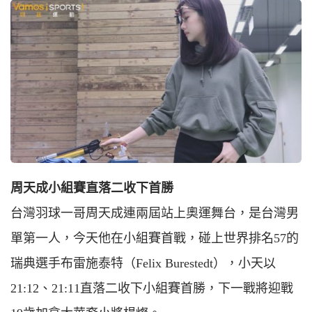
周天成小組賽直落二收下首勝
台灣羽球一哥周天成連兩屆站上奧運舞台，是台灣男
單第一人，今天他在小組賽首戰，碰上世界排名57的
瑞典選手布雷施泰特（
F
elix
B
urestedt），小天以
21:12、21:11直落二收下小組賽首勝，下一戰將迎戰