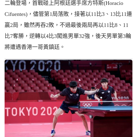
二輪登場，首戰碰上阿根廷選手席方特斯(
H
oracio
C
ifuentes)，儘管第1局落敗，接著以11比3、13比11連
贏2局，雖然再吞2敗，不過最後兩局再以11比8、11
比7奪勝，逆轉以4比3闖進男單32強，後天男單第3輪
將遭遇香港一哥黃鎮廷。