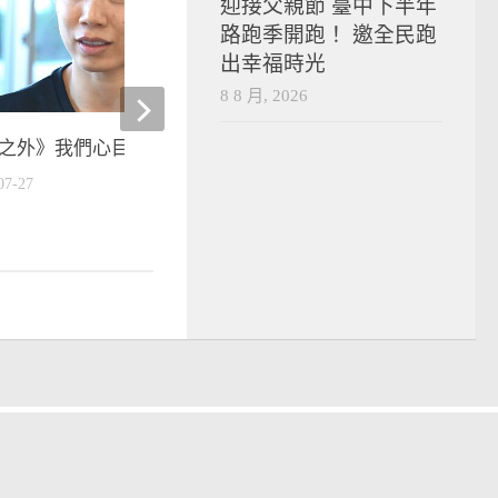
迎接父親節 臺中下半年
路跑季開跑！ 邀全民跑
出幸福時光
8 8 月, 2026
之外》我們心目中的連珍羚
7/27(二)中華隊賽程表
07-27
2021-07-26
運動
技擊類運動
mit的驕傲