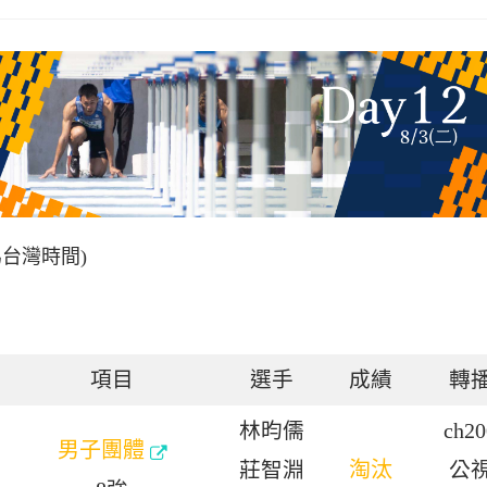
為台灣時間)
項目
選手
成績
轉
林昀儒
ch20
男子團體
莊智淵
淘汰
公