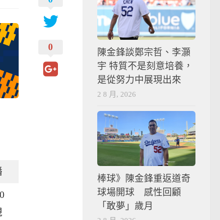
0
陳金鋒談鄭宗哲、李灝
宇 特質不是刻意培養，
是從努力中展現出來
2 8 月, 2026
播
棒球》陳金鋒重返道奇
球場開球 感性回顧
0
「敢夢」歲月
視