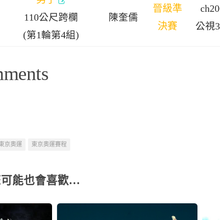
晉級準
ch20
110公尺跨欄
陳奎儒
決賽
公視
(第1輪第4組)
mments
東京奧運
東京奧運賽程
您可能也會喜歡…