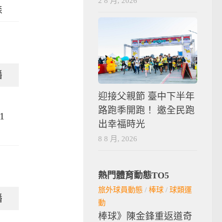
2 8 月, 2026
森
播
迎接父親節 臺中下半年
路跑季開跑！ 邀全民跑
1
出幸福時光
8 8 月, 2026
熱門體育動態TO5
旅外球員動態
/
棒球
/
球類運
播
動
棒球》陳金鋒重返道奇