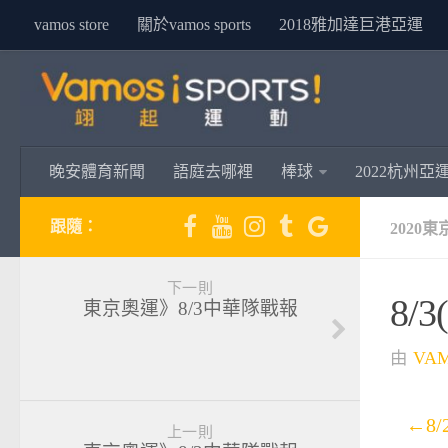
vamos store
關於vamos sports
2018雅加達巨港亞運
晚安體育新聞
語庭去哪裡
棒球
2022杭州亞
跟隨：
2020
下一則
8/
東京奧運》8/3中華隊戰報
由
VA
←8/
上一則