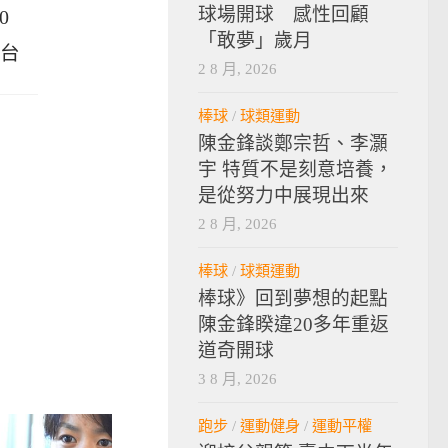
球場開球 感性回顧
0
「敢夢」歲月
3台
2 8 月, 2026
棒球
/
球類運動
陳金鋒談鄭宗哲、李灝
宇 特質不是刻意培養，
是從努力中展現出來
2 8 月, 2026
棒球
/
球類運動
棒球》回到夢想的起點
陳金鋒睽違20多年重返
道奇開球
3 8 月, 2026
跑步
/
運動健身
/
運動平權