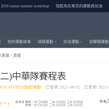
2018 vamos summer workshop
翊起為在東京的運動員加油
運
他的運動故事
球類運動
綜合運動
技擊類運動
/
東京奧運
奧運
3(二)中華隊賽程表
MOS SPORTS翊起運動
· 已發表
2021-08-02
· 已更新
2021-
8/4
2(一)