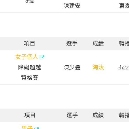
8強
陳建安
東
項目
選手
成績
轉
女子個人
障礙超越
陳少曼
淘汰
ch22
資格賽
項目
選手
成績
轉
男子