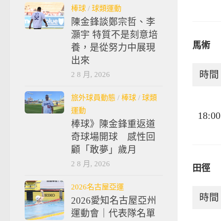
棒球
/
球類運動
陳金鋒談鄭宗哲、李
灝宇 特質不是刻意培
馬術
養，是從努力中展現
出來
時間
2 8 月, 2026
旅外球員動態
/
棒球
/
球類
運動
18:00
棒球》陳金鋒重返道
奇球場開球 感性回
顧「敢夢」歲月
2 8 月, 2026
田徑
2026名古屋亞運
時間
2026愛知名古屋亞州
運動會｜代表隊名單