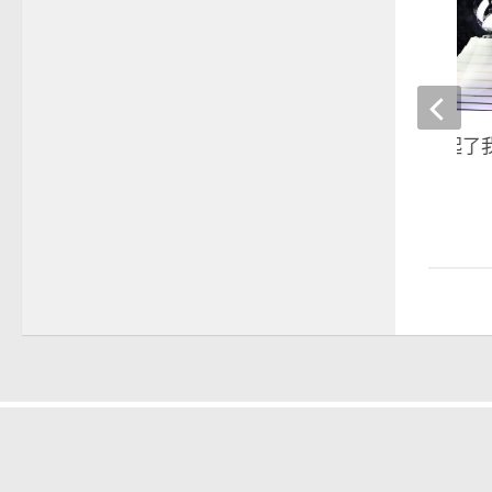
奧運》那一夜，喚起了
級變變變」之魂
2021-07-24
晚安體育新聞
語庭去哪裡
棒球