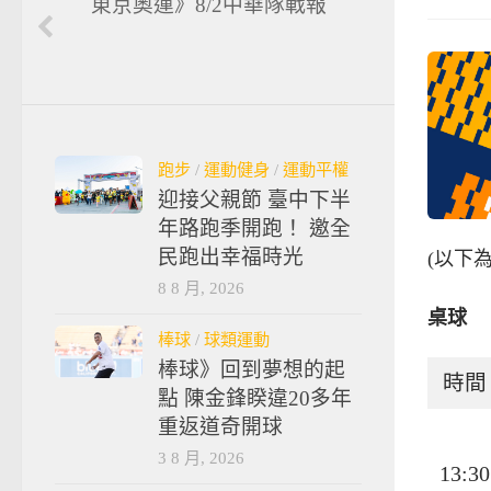
東京奧運》8/2中華隊戰報
跑步
/
運動健身
/
運動平權
迎接父親節 臺中下半
年路跑季開跑！ 邀全
民跑出幸福時光
(以下
8 8 月, 2026
桌球
棒球
/
球類運動
棒球》回到夢想的起
時間
點 陳金鋒睽違20多年
重返道奇開球
3 8 月, 2026
13:30