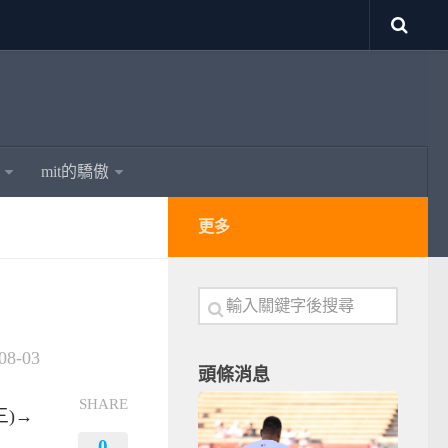
mit的驕傲
更多
08-03
頭條消息
SHARE
(三)→
0