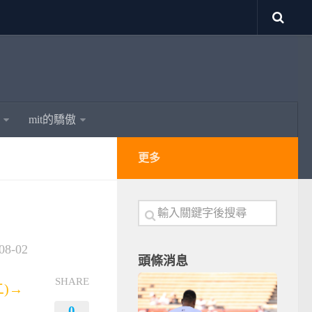
mit的驕傲
更多
08-02
頭條消息
SHARE
二)→
0