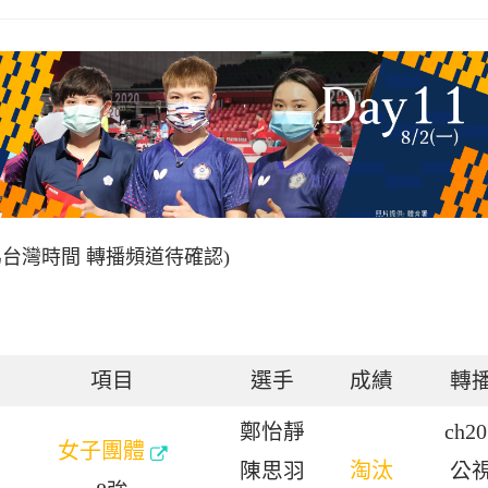
為台灣時間 轉播頻道待確認)
項目
選手
成績
轉
鄭怡靜
ch20
女子團體
陳思羽
淘汰
公