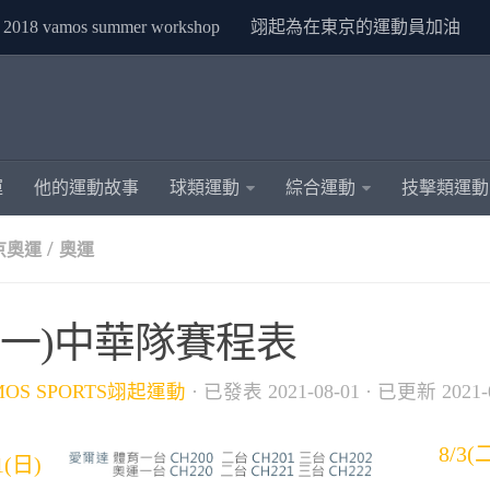
2018 vamos summer workshop
翊起為在東京的運動員加油
運
他的運動故事
球類運動
綜合運動
技擊類運動
/
東京奧運
奧運
2(一)中華隊賽程表
MOS SPORTS翊起運動
· 已發表
2021-08-01
· 已更新
2021-
8/3(
1(日)