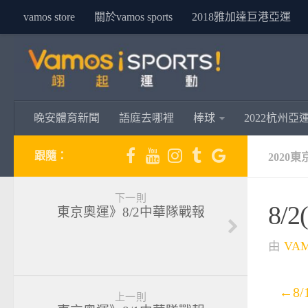
vamos store
關於vamos sports
2018雅加達巨港亞運
晚安體育新聞
語庭去哪裡
棒球
2022杭州亞
跟隨：
2020
下一則
8/
東京奧運》8/2中華隊戰報
由
VA
←8/
上一則