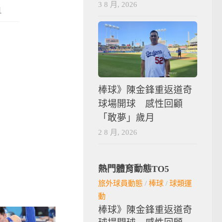
3 8 月, 2026
1
棒球》陳金鋒重返道奇
球場開球 感性回顧
「敢夢」歲月
2 8 月, 2026
熱門體育動態TO5
旅外球員動態
/
棒球
/
球類運
動
棒球》陳金鋒重返道奇