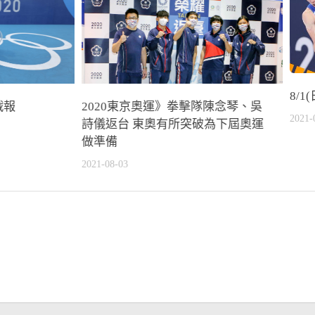
8/
戰報
2020東京奧運》拳擊隊陳念琴、吳
2021-
詩儀返台 東奧有所突破為下屆奧運
做準備
2021-08-03