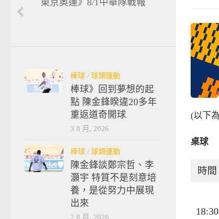
東京奧運》8/1中華隊戰報
棒球
/
球類運動
棒球》回到夢想的起
點 陳金鋒睽違20多年
重返道奇開球
(以下
3 8 月, 2026
桌球
棒球
/
球類運動
陳金鋒談鄭宗哲、李
時間
灝宇 特質不是刻意培
養，是從努力中展現
出來
18:30
2 8 月, 2026