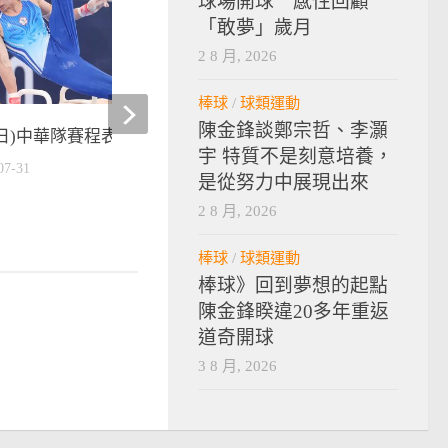
球場開球 感性回顧
「敢夢」歲月
2 8 月, 2026
棒球
/
球類運動
陳金鋒談鄭宗哲、李灝
1(日)中華隊賽程表
7/29(四)中華隊賽程表
宇 特質不是刻意培養，
07-31
2021-07-28
是從努力中展現出來
2 8 月, 2026
棒球
/
球類運動
棒球》回到夢想的起點
陳金鋒睽違20多年重返
道奇開球
3 8 月, 2026