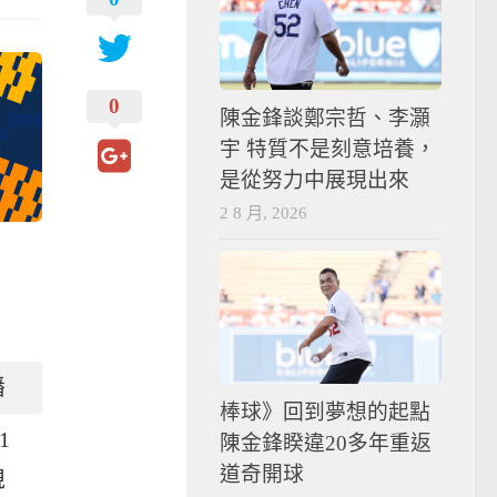
0
陳金鋒談鄭宗哲、李灝
宇 特質不是刻意培養，
是從努力中展現出來
2 8 月, 2026
播
棒球》回到夢想的起點
1
陳金鋒睽違20多年重返
道奇開球
視