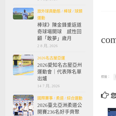
旅外球員動態
/
棒球
/
球類
運動
棒球》陳金鋒重返道
奇球場開球 感性回
co
顧「敢夢」歲月
2 8 月, 2026
2026名古屋亞運
2026愛知名古屋亞州
運動會｜代表隊名單
標籤：
出爐
14 7 月, 2026
國際賽事
/
柔道
/
綜合運動
2026臺北亞洲柔道公
開賽236名好手齊聚