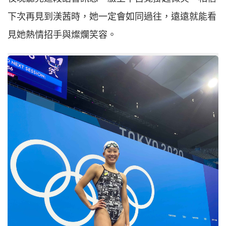
下次再見到渼茜時，她一定會如同過往，遠遠就能看
見她熱情招手與燦爛笑容。