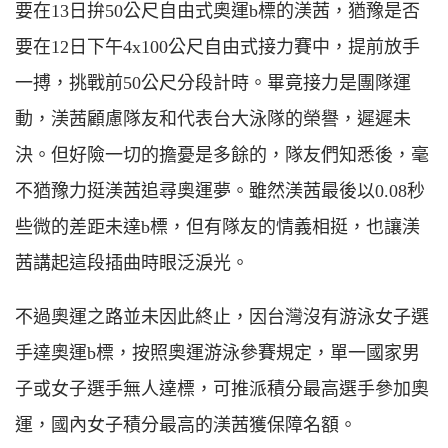
要在13日拚50公尺自由式奧運b標的渼茜，猶豫是否
要在12日下午4x100公尺自由式接力賽中，提前放手
一搏，挑戰前50公尺分段計時。畢竟接力是團隊運
動，渼茜顧慮隊友和代表台大泳隊的榮譽，遲遲未
決。但好險一切的擔憂是多餘的，隊友們知悉後，毫
不猶豫力挺渼茜追尋奧運夢。雖然渼茜最後以0.08秒
些微的差距未達b標，但有隊友的情義相挺，也讓渼
茜講起這段插曲時眼泛淚光。
不過奧運之路並未因此終止，因台灣沒有游泳女子選
手達奧運b標，按照奧運游泳參賽規定，單一國家男
子或女子選手無人達標，可推派積分最高選手參加奧
運，國內女子積分最高的渼茜獲保障名額。