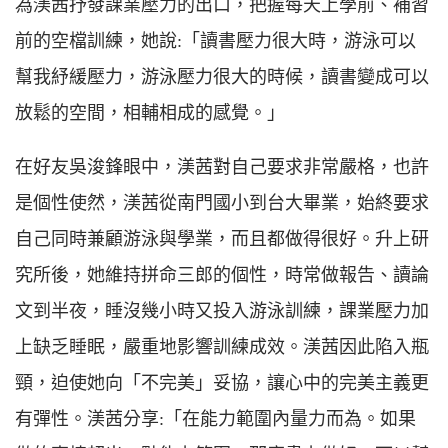
為渼茜抒發課業壓力的出口，把握每天上學前、補習
前的空檔訓練，她說:「讀書壓力很大時，游泳可以
幫我紓緩壓力，游泳壓力很大的時候，讀書變成可以
放鬆的空間，相輔相成的感覺。」
在好友吳浚鋒眼中，渼茜對自己要求非常嚴格，也許
是個性使然，渼茜從南門國小到台大畢業，始終要求
自己同時兼顧游泳與學業，而且都做得很好。升上研
究所後，她維持拼命三郎的個性，時常做報告、讀論
文到半夜，睡沒幾小時又投入游泳訓練，課業壓力加
上缺乏睡眠，嚴重地影響訓練成效。渼茜因此陷入瓶
頸，迫使她向「不完美」妥協，讓心中的完美主義更
有彈性。渼茜分享:「在能力範圍內量力而為。如果