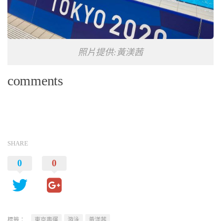
照片提供:黃渼茜
comments
SHARE
0
0
標籤：
東京奧運
游泳
黃渼茜