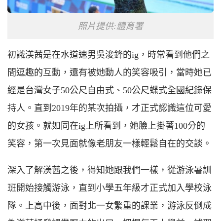
照片提供:體育署
初識渼茜是在水道速男吳浚鋒的ig，時常看到他們之
間逗趣的互動，還有被她動人的笑容吸引，當時她已
經是台灣女子50公尺自由式、50公尺蝶式全國紀錄保
持人。直到2019年的某次拍攝，才正式認識這位可愛
的女孩。就如同在ig上所看到，她臉上掛著100分的
笑容，第一次見面就像老朋友一樣輕鬆自在的交談。
深入了解渼茜之後，得知她跟我們一樣，從游泳暑訓
班開始接觸游泳，直到小學五年級才正式加入學校泳
隊。上高中後，面對北一女繁重的課業，游泳反倒成