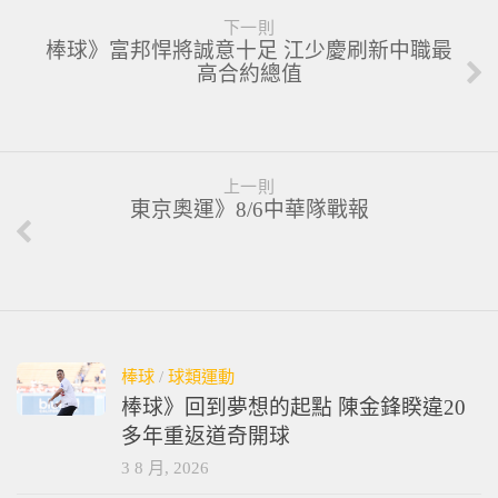
跟隨：
下一則
棒球》富邦悍將誠意十足 江少慶刷新中職最
高合約總值
上一則
東京奧運》8/6中華隊戰報
棒球
/
球類運動
棒球》回到夢想的起點 陳金鋒睽違20
多年重返道奇開球