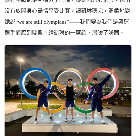
沒有放開身心盡情享受比賽，譚凱琳聽完，溫柔地對
她說“we are still olympians”——我們要為我們是奧運
選手而感到驕傲。譚凱琳的一席話，溫暖了渼茜。