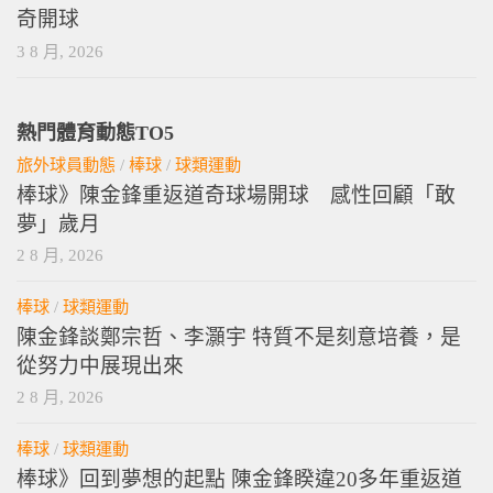
棒球》回到夢想的起點 陳金鋒睽違20多年重返道
奇開球
3 8 月, 2026
熱門體育動態TO5
旅外球員動態
/
棒球
/
球類運動
棒球》陳金鋒重返道奇球場開球 感性回顧「敢
夢」歲月
2 8 月, 2026
棒球
/
球類運動
陳金鋒談鄭宗哲、李灝宇 特質不是刻意培養，是
從努力中展現出來
2 8 月, 2026