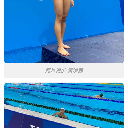
照片提供:黃渼茜