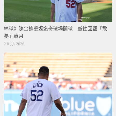
棒球》陳金鋒重返道奇球場開球 感性回顧「敢
夢」歲月
2 8 月, 2026