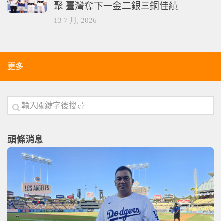
國際賽事
/
柔道
/
綜合運動
2026臺北亞洲柔道公開賽236名好手齊
聚 臺灣奪下一金二銀三銅佳績
13 7 月, 2026
更多
頭條消息