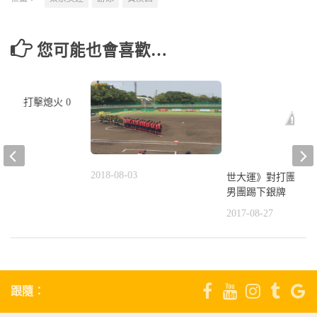
您可能也會喜歡…
女壘打擊熄火 0
2018-08-03
世大運》對打團體賽
國完封
男團踢下銀牌
2
2017-08-27