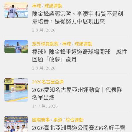
3 8 月, 2026
棒球
/
球類運動
陳金鋒談鄭宗哲、李灝宇 特質不是刻
意培養，是從努力中展現出來
2 8 月, 2026
旅外球員動態
/
棒球
/
球類運動
棒球》陳金鋒重返道奇球場開球 感性
回顧「敢夢」歲月
2 8 月, 2026
2026名古屋亞運
2026愛知名古屋亞州運動會｜代表隊
名單出爐
14 7 月, 2026