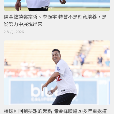
陳金鋒談鄭宗哲、李灝宇 特質不是刻意培養，是
從努力中展現出來
2 8 月, 2026