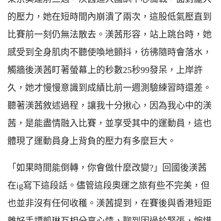
的壓力，她在短時間內崩潰了兩次，這股低氣壓直到
比賽前一刻仍無法散去。渼茜形容，站上跳台時，她
感受到全身肌肉不聽使喚地顫抖，彷彿隨時會落水，
觸牆後渼茜盯著螢幕上的秒數25秒99發呆，上岸許
久，她才慢慢意識到成績比前一週測驗練習時還差。
聽著渼茜敘述過程，讓我十分揪心，因為我心中的渼
茜，是能盡情融入比賽，並享受其中的運動員，這也
體現了運動員身上背負的壓力有多麼巨大。
「如果時間能倒轉，你會做什麼改變?」回國後渼茜
在ig寫下這段話。儘管這段奧運之旅有些不完美，但
也並非沒有任何收穫。渼茜提到，在賽後與香港短距
離好手譚凱琳互相分享心情，聊到因過於緊張，惋惜