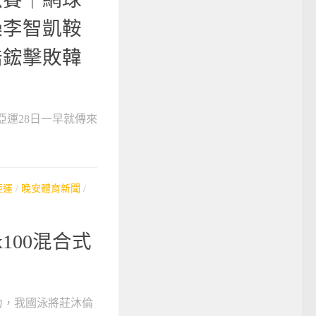
操李智凱鞍
皓鋐擊敗韓
州亞運28日一早就傳來
亞運
/
晚安體育新聞
/
100混合式
接力，我國泳將莊沐倫