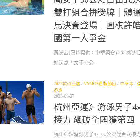
雙打組合拚獎牌｜體
馬決賽登場｜圍棋許
國第一人爭金
黃渼茜(照片提供：中華奧會) 2022杭
好消息！女子50公...
2022杭州亞運
/
VAMOS自製節目
/
中華隊
/
游泳
2023-09-27
杭州亞運》游泳男子4x
接力 飆破全國獲第四
杭州亞運游泳男子4x100公尺混合式