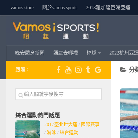
vamos store
關於vamos sports
2018雅加達巨港亞運
晚安體育新聞
語庭去哪裡
棒球
2022杭州亞
分
跟隨：
綜合運動熱門話題
2017臺北世大運
/
國際賽事
/
游泳
/
綜合運動