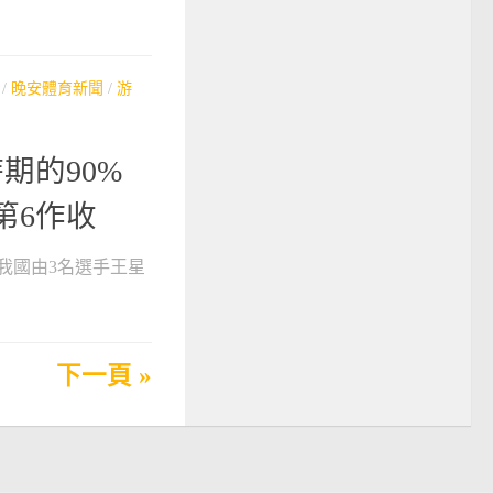
/
晚安體育新聞
/
游
期的90%
第6作收
我國由3名選手王星
下一頁 »