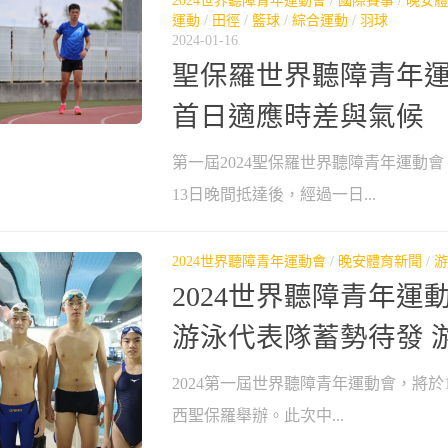
2024世界聽障青年運動會
/
國際賽事
/
晚安體
運動
/
田徑
/
籃球
/
綜合運動
/
羽球
2024-01-16
聖保羅世界聽障青年運
首日適應時差與氣候
第一屆2024聖保羅世界聽障青年運動
13日晚間抵達後，經過一日...
2024世界聽障青年運動會
/
晚安體育新聞
/
游
2024世界聽障青年運
游泳代表隊蓄勢待發 
2024第一屆世界聽障青年運動會，將於1
西聖保羅舉辦。此次中...