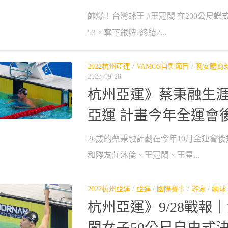
帥爆！台灣蝶王 #王冠閎 在200公尺蝶
53，奪下銀牌?終結2...
2022杭州亞運
/
VAMOS自製節目
/
晚安體育
2023-09-28
杭州亞運》蔡秉融生
亞運 計畫今年全運會
26歲的蔡秉融計劃在今年10月全運會
和隊友莊沐倫、王冠閎、王星...
2022杭州亞運
/
亞運
/
國際賽事
/
游泳
/
網球
杭州亞運》9/28戰報
闖女子50公尺自由式