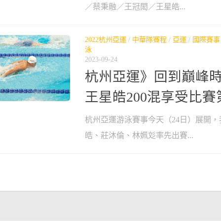
／蔡秉融／王冠閎／王星皓...
2022杭州亞運
/
中華隊賽程
/
亞運
/
國際賽事
泳
2023-09-24
杭州亞運》回到巔峰時
王星皓200混享受比賽
杭州亞運游泳賽事今天（24日）展開，
皓、莊沐倫、林姵彣率先出賽...