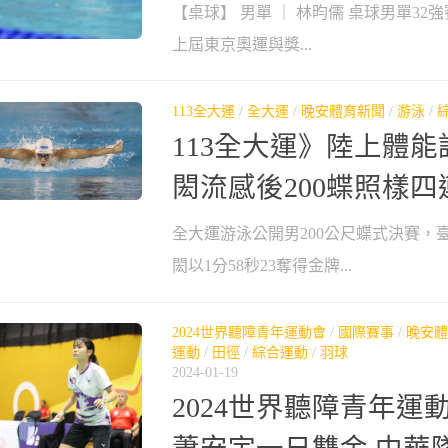
【桌球】 男單 ｜ 林昀儒 桌球男單32強
上屆東京奧運與獎...
113全大運
/
全大運
/
晚安體育新聞
/
游泳
/
113全大運》陸上體能
閎流感後200蝶照樣四
全大運游泳公開男200公尺蝶式決賽，
閎以1分58秒23奪得金牌...
2024世界聽障青年運動會
/
國際賽事
/
晚安體
運動
/
田徑
/
綜合運動
/
羽球
2024-01-19
2024世界聽障青年運