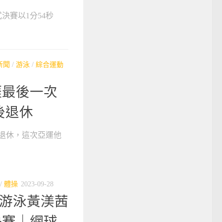
式決賽以1分54秒
新聞
/
游泳
/
綜合運動
涯最後一次
後退休
後退休，這次亞運他
/
體操
2023-09-28
｜游泳黃渼茜
決賽｜網球