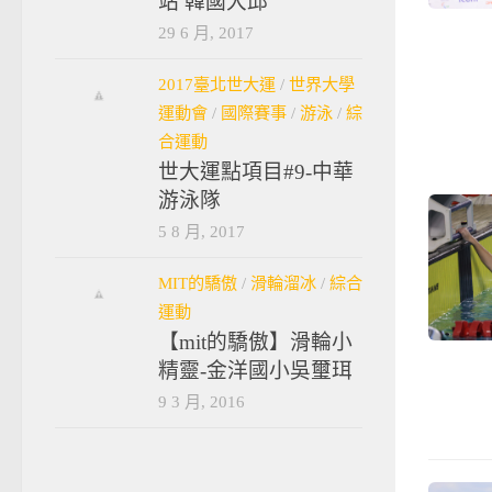
站 韓國大邱
29 6 月, 2017
2017臺北世大運
/
世界大學
運動會
/
國際賽事
/
游泳
/
綜
合運動
世大運點項目#9-中華
游泳隊
5 8 月, 2017
MIT的驕傲
/
滑輪溜冰
/
綜合
運動
【mit的驕傲】滑輪小
精靈-金洋國小吳璽珥
9 3 月, 2016