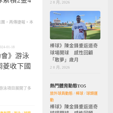
累積2金4
2 8 月, 2026
表團，再傳捷報。本
棒球》陳金鋒重返道奇
024-01-18
球場開球 感性回顧
動會》游泳
「敢夢」歲月
翊菱收下國
2 8 月, 2026
熱門體育動態TO5
游泳項目展開了多
旅外球員動態
/
棒球
/
球類運
動
棒球》陳金鋒重返道奇