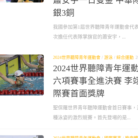
蕭安宇一日雙金 中華隊
銀3銅
我國參加第1屆世界聽障青年運動會代
次擔任代表隊掌旗官的蕭安宇，...
2024世界聽障青年運動會
/
游泳
/
綜合運動
2
2024世界聽障青年運
六項賽事全進決賽 李
際賽首面獎牌
聖保羅世界青年聽障運動會首日賽事，
種泳姿的激烈競賽。首先登場的是...