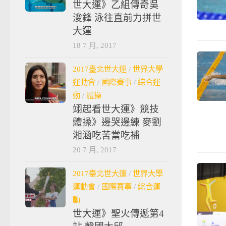
世大運》乙組傳奇吳
浚鋒 泳往直前力拼世
大運
18 7 月, 2017
2017臺北世大運
/
世界大學
運動會
/
國際賽事
/
綜合運
動
/
體操
翊起看世大運》競技
體操》邊哭邊練 麥劉
湘涵吃苦當吃補
20 7 月, 2017
2017臺北世大運
/
世界大學
運動會
/
國際賽事
/
綜合運
動
世大運》聖火傳遞第4