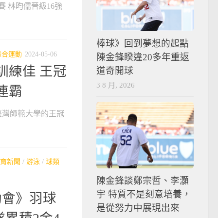
賽 林昀儒晉級16強
棒球》回到夢想的起點
綜合運動
2024-05-06
陳金鋒睽違20多年重返
訓練佳 王冠
道奇開球
3 8 月, 2026
連霸
臺灣師範大學的王冠
育新聞
/
游泳
/
球類
陳金鋒談鄭宗哲、李灝
宇 特質不是刻意培養，
動會》羽球
是從努力中展現出來