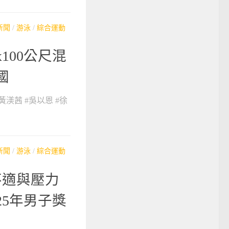
新聞
/
游泳
/
綜合運動
100公尺混
國
黃渼茜 #吳以恩 #徐
新聞
/
游泳
/
綜合運動
不適與壓力
25年男子獎