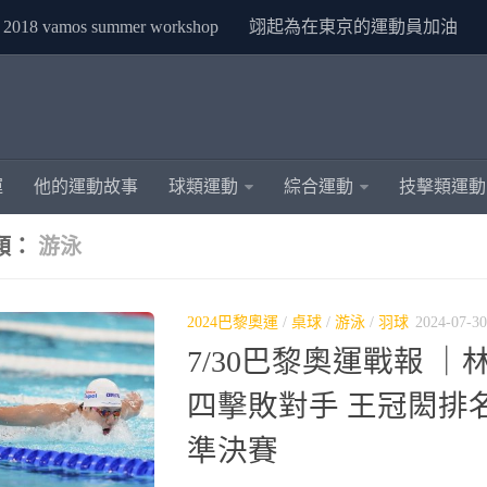
2018 vamos summer workshop
翊起為在東京的運動員加油
運
他的運動故事
球類運動
綜合運動
技擊類運動
類：
游泳
2024巴黎奧運
/
桌球
/
游泳
/
羽球
2024-07-30
7/30巴黎奧運戰報 
四擊敗對手 王冠閎排
準決賽