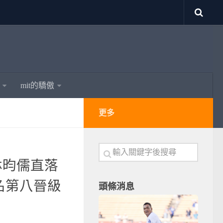
mit的驕傲
更多
｜林昀儒直落
名第八晉級
頭條消息