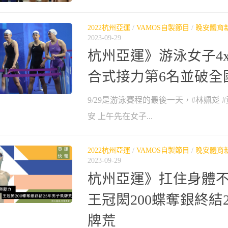
2022杭州亞運
/
VAMOS自製節目
/
晚安體育
2023-09-29
杭州亞運》游泳女子4x
合式接力第6名並破全
9/29是游泳賽程的最後一天，#林姵彣 #
安 上午先在女子...
2022杭州亞運
/
VAMOS自製節目
/
晚安體育
2023-09-29
杭州亞運》扛住身體
王冠閎200蝶奪銀終結
牌荒