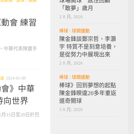
球場開球 感性回顧
育新聞
/
游泳
/
球類
「敢夢」歲月
2 8 月, 2026
動會 練習
棒球
/
球類運動
陳金鋒談鄭宗哲、李灝
宇 特質不是刻意培養，
會，中華代表隊選手
是從努力中展現出來
2 8 月, 2026
棒球
/
球類運動
泳
2024-01-08
棒球》回到夢想的起點
動會》中華
陳金鋒睽違20多年重返
游向世界
道奇開球
3 8 月, 2026
月15日至20日於巴