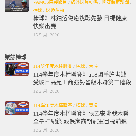
VAMOS自製節目
/
旅外球員動態
/
晚安體育新聞
/
棒球
/
球類運動
棒球》林鉑濬傷癒挑戰先發 目標健康
快樂出賽
15 5 月, 2026
業餘棒球
114學年度木棒聯賽
/
棒球
/
青棒
114學年度木棒聯賽》u18國手許書誠
受囑目高苑工商強勢晉級木聯第二階段
12 2 月, 2026
114學年度木棒聯賽
/
棒球
/
青棒
114學年度木棒聯賽》張乙安挑戰木聯
全壘打紀錄 穀保家商朝冠軍目標前進
12 2 月, 2026