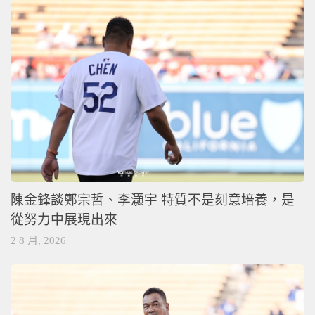
陳金鋒談鄭宗哲、李灝宇 特質不是刻意培養，是
從努力中展現出來
2 8 月, 2026