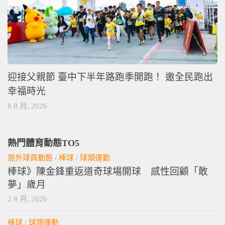
迎接父親節 臺中下半年路跑季開跑！ 邀全民跑出
幸福時光
8 8 月, 2026
熱門體育動態TO5
旅外球員動態
/
棒球
/
球類運動
棒球》陳金鋒重返道奇球場開球 感性回顧「敢
夢」歲月
2 8 月, 2026
棒球
/
球類運動