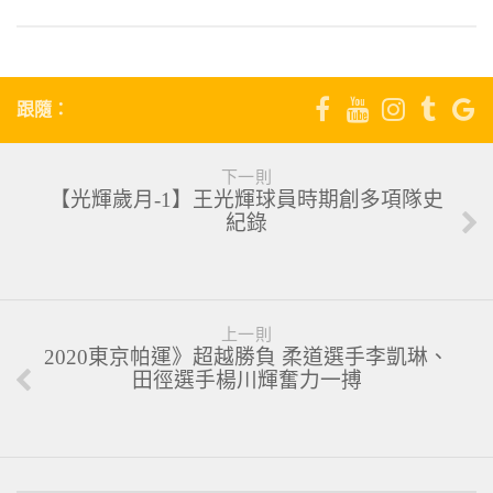
跟隨：
下一則
【光輝歲月-1】王光輝球員時期創多項隊史
紀錄
上一則
2020東京帕運》超越勝負 柔道選手李凱琳、
田徑選手楊川輝奮力一搏