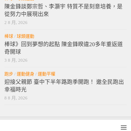
陳金鋒談鄭宗哲、李灝宇 特質不是刻意培養，是
從努力中展現出來
2 8 月, 2026
棒球
/
球類運動
棒球》回到夢想的起點 陳金鋒睽違20多年重返道
奇開球
3 8 月, 2026
跑步
/
運動健身
/
運動平權
迎接父親節 臺中下半年路跑季開跑！ 邀全民跑出
幸福時光
8 8 月, 2026