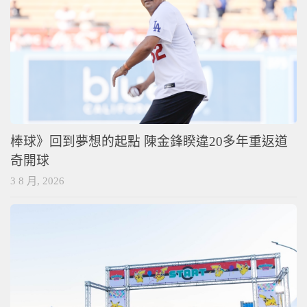
棒球》回到夢想的起點 陳金鋒睽違20多年重返道
奇開球
3 8 月, 2026