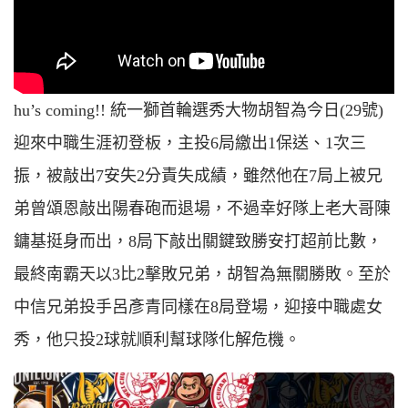
hu’s coming!! 統一獅首輪選秀大物胡智為今日(29號)
迎來中職生涯初登板，主投6局繳出1保送、1次三
振，被敲出7安失2分責失成績，雖然他在7局上被兄
弟曾頌恩敲出陽春砲而退場，不過幸好隊上老大哥陳
鏞基挺身而出，8局下敲出關鍵致勝安打超前比數，
最終南霸天以3比2擊敗兄弟，胡智為無關勝敗。至於
中信兄弟投手呂彥青同樣在8局登場，迎接中職處女
秀，他只投2球就順利幫球隊化解危機。