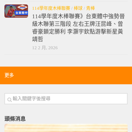
114學年度木棒聯賽
/
棒球
/
青棒
114學年度木棒聯賽》台東體中強勢晉
級木聯第三階段 左右王牌汪昆峰、曾
睿豪鎖定勝利 李灝宇欽點游擊新星黃
靖哲
12 2 月, 2026
更多
頭條消息