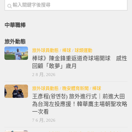
中華職棒
旅外動態
旅外球員動態
/
棒球
/
球類運動
棒球》陳金鋒重返道奇球場開球 感性
回顧「敢夢」歲月
2 8 月, 2026
旅外球員動態
/
晚安體育新聞
/
棒球
王彥程(왕옌청) 旅外進行式｜前進大田
為台灣左投應援！韓華鷹主場朝聖攻略
一次看
7 6 月, 2026