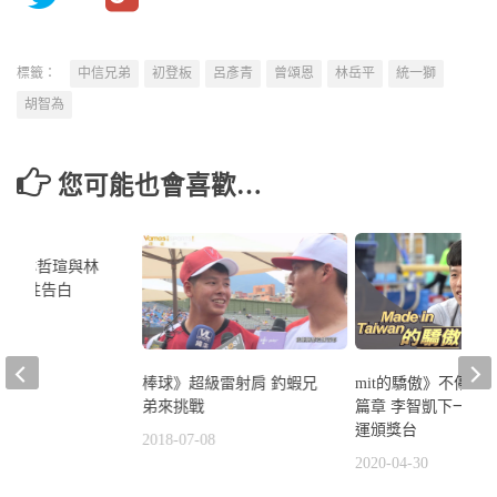
標籤：
中信兄弟
初登板
呂彥青
曾頌恩
林岳平
統一獅
胡智為
您可能也會喜歡…
0
中職】林哲瑄與林
親節感性告白
4
棒球》超級雷射肩 釣蝦兄
mit的驕傲》不停翻
弟來挑戰
篇章 李智凱下一步
運頒獎台
2018-07-08
2020-04-30