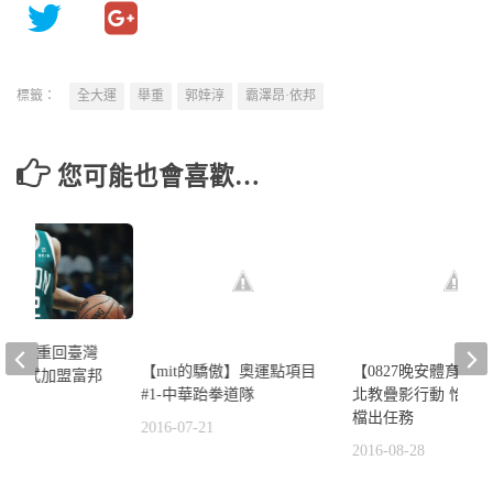
標籤：
全大運
舉重
郭婞淳
霸澤昂·依邦
您可能也會喜歡…
野獸」重回臺灣
【mit的驕傲】奧運點項目
【0827晚安體育新
志傑正式加盟富邦
#1-中華跆拳道隊
北教疊影行動 怡霈x
檔出任務
2016-07-21
5
2016-08-28