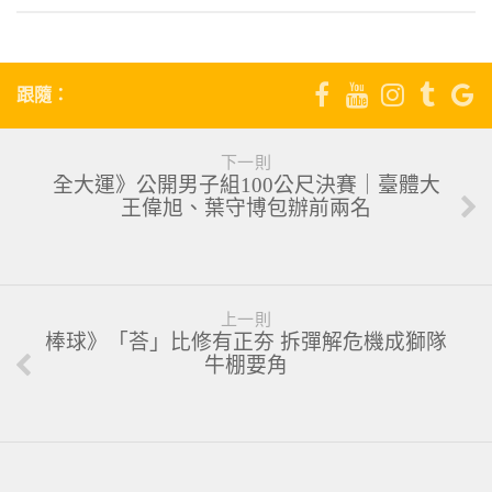
跟隨：
下一則
全大運》公開男子組100公尺決賽｜臺體大
王偉旭、葉守博包辦前兩名
上一則
棒球》「荅」比修有正夯 拆彈解危機成獅隊
牛棚要角