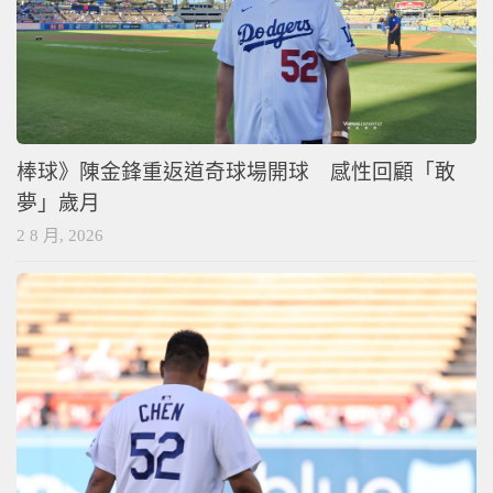
棒球》陳金鋒重返道奇球場開球 感性回顧「敢
夢」歲月
2 8 月, 2026