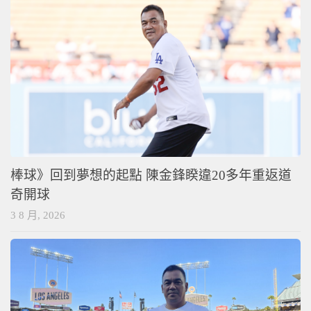
棒球》回到夢想的起點 陳金鋒睽違20多年重返道
奇開球
3 8 月, 2026