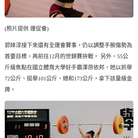
(照片提供 運促會)
郭婞淳接下來還有全運會賽事，仍以調整手腕傷勢為
首要目標，再前往12月的世錦賽拚戰。 另外，55公
斤級焦點在國立體育大學好手霸澤昂依邦，她以抓舉
72公斤、挺舉101公斤、總和173公斤，拿下該量級金
牌。