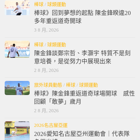
棒球
/
球類運動
棒球》回到夢想的起點 陳金鋒睽違20
多年重返道奇開球
3 8 月, 2026
棒球
/
球類運動
陳金鋒談鄭宗哲、李灝宇 特質不是刻
意培養，是從努力中展現出來
2 8 月, 2026
旅外球員動態
/
棒球
/
球類運動
棒球》陳金鋒重返道奇球場開球 感性
回顧「敢夢」歲月
2 8 月, 2026
2026名古屋亞運
2026愛知名古屋亞州運動會｜代表隊