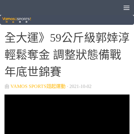
/
/
/
VAMOS自製節目
晚安體育新聞
綜合運動
舉重
全大運》59公斤級郭婞淳
輕鬆奪金 調整狀態備戰
年底世錦賽
由
VAMOS SPORTS翊起運動
·
2021-10-02