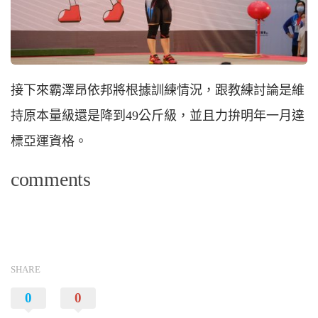
接下來霸澤昂依邦將根據訓練情況，跟教練討論是維
持原本量級還是降到49公斤級，並且力拚明年一月達
標亞運資格。
comments
SHARE
0
0