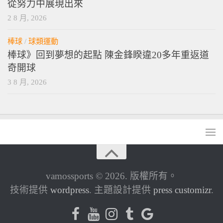
從努力中展現出來
2 8 月, 2026
棒球
/
球類運動
棒球》回到夢想的起點 陳金鋒睽違20多年重返道
奇開球
3 8 月, 2026
vamossports © 2026. 版權所有。
技術提供
wordpress
. 主題設計提供
press customizr
.