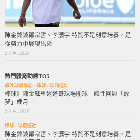
陳金鋒談鄭宗哲、李灝宇 特質不是刻意培養，是
從努力中展現出來
2 8 月, 2026
熱門體育動態TO5
旅外球員動態
/
棒球
/
球類運動
棒球》陳金鋒重返道奇球場開球 感性回顧「敢
夢」歲月
2 8 月, 2026
棒球
/
球類運動
陳金鋒談鄭宗哲、李灝宇 特質不是刻意培養，是