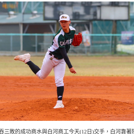
吞三敗的成功商水與白河商工今天(12日)交手，白河靠著