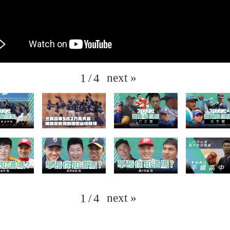
next
»
1
/
4
next
»
1
/
4