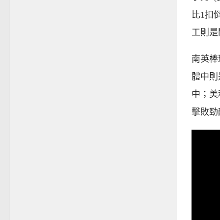
比1扣
工則是
南英棒
體中則
中；美
擊敗勁