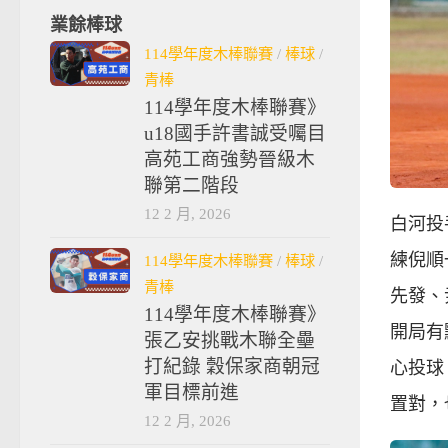
業餘棒球
114學年度木棒聯賽
/
棒球
/
青棒
114學年度木棒聯賽》
u18國手許書誠受囑目
高苑工商強勢晉級木
聯第二階段
12 2 月, 2026
白河投
練倪順
114學年度木棒聯賽
/
棒球
/
青棒
先發、
114學年度木棒聯賽》
開局有
張乙安挑戰木聯全壘
打紀錄 穀保家商朝冠
心投球
軍目標前進
置對，
12 2 月, 2026