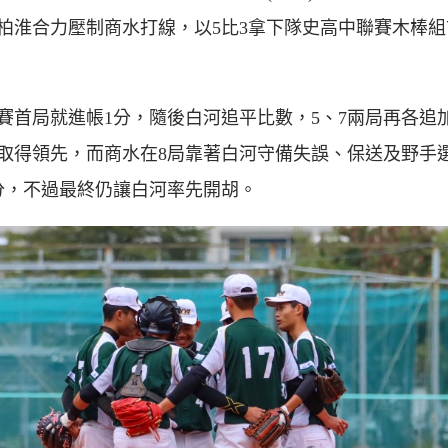
柏淮合力壓制商水打線，以5比3拿下隊史高中聯賽木棒組
賽首局就進帳1分，隨後白河追平比數，5、7兩局再各追
取得領先，而商水在8局靠著白河守備失誤、保送及野手
分，不過最終仍讓白河率先開胡。