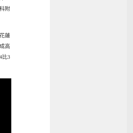
科附
；花蓮
大成高
比3