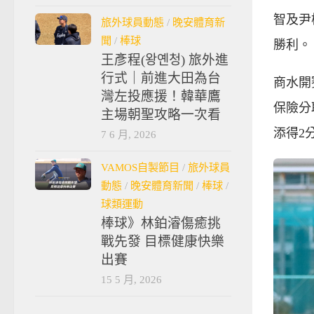
智及尹
旅外球員動態
/
晚安體育新
聞
/
棒球
勝利。
王彥程(왕옌청) 旅外進
行式｜前進大田為台
商水開
灣左投應援！韓華鷹
保險分
主場朝聖攻略一次看
添得2
7 6 月, 2026
VAMOS自製節目
/
旅外球員
動態
/
晚安體育新聞
/
棒球
/
球類運動
棒球》林鉑濬傷癒挑
戰先發 目標健康快樂
出賽
15 5 月, 2026