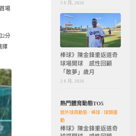
3 8 月, 2026
首場
加2分
選擇
棒球》陳金鋒重返道奇
球場開球 感性回顧
「敢夢」歲月
2 8 月, 2026
熱門體育動態TO5
旅外球員動態
/
棒球
/
球類運
動
棒球》陳金鋒重返道奇