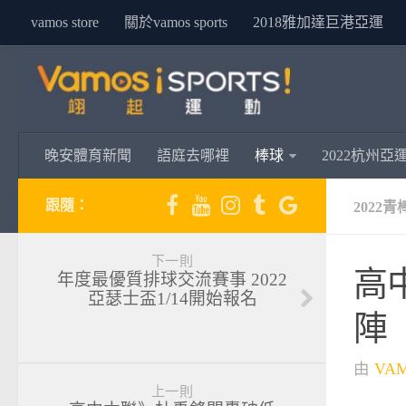
vamos store
關於vamos sports
2018雅加達巨港亞運
晚安體育新聞
語庭去哪裡
棒球
2022杭州亞
跟隨：
2022
下一則
高
年度最優質排球交流賽事 2022
亞瑟士盃1/14開始報名
陣
由
VA
上一則