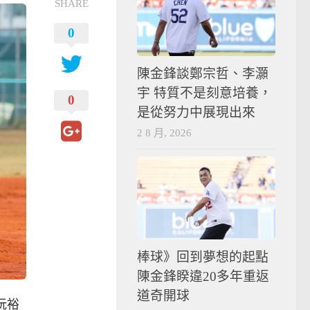
SHARE
0
陳金鋒談鄭宗哲、李灝
宇 特質不是刻意培養，
0
是從努力中展現出來
2 8 月, 2026
棒球》回到夢想的起點
陳金鋒睽違20多年重返
道奇開球
阮裕