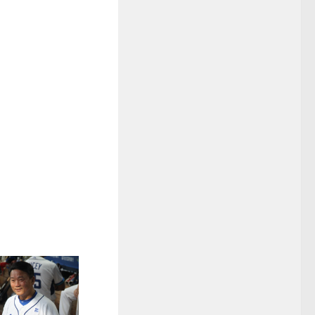
棒球》林子崴羅錦龍 走
展望新球季