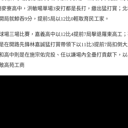
倒麥寮高中，洪敏暘單場3安打都是長打，繳出猛打賞；北
開局就鯨吞9分，提前5局以12比0輕取育民工家。
球場三場比賽，嘉義高中以12比4提前7局擊退羅東高工
是在開路先鋒林嘉誠猛打賞帶領下以11比3提前7局扣倒
和高中則是在施宗佑完投、任以謙場內全壘打貢獻下，以4
敵高苑工商