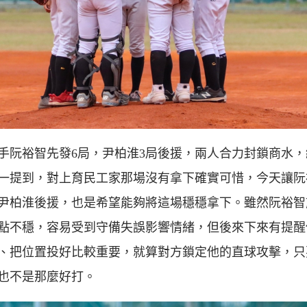
手阮裕智先發6局，尹柏淮3局後援，兩人合力封鎖商水，
一提到，對上育民工家那場沒有拿下確實可惜，今天讓阮
尹柏淮後援，也是希望能夠將這場穩穩拿下。雖然阮裕智
點不穩，容易受到守備失誤影響情緒，但後來下來有提醒
、把位置投好比較重要，就算對方鎖定他的直球攻擊，只
也不是那麼好打。