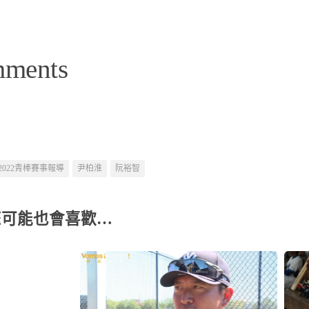
mments
2022青棒賽事報導
尹柏淮
阮裕智
您可能也會喜歡…