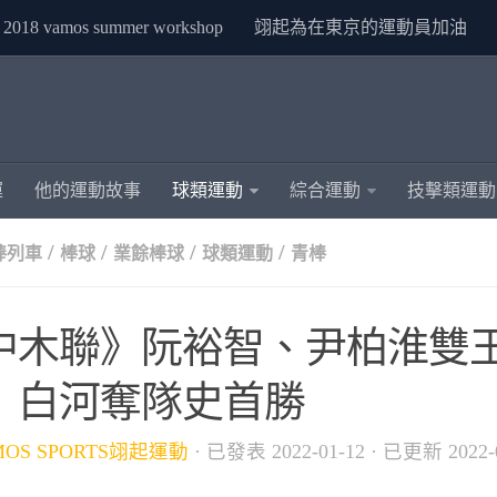
2018 vamos summer workshop
翊起為在東京的運動員加油
運
他的運動故事
球類運動
綜合運動
技擊類運動
/
/
/
/
青棒列車
棒球
業餘棒球
球類運動
青棒
中木聯》阮裕智、尹柏淮雙
 白河奪隊史首勝
MOS SPORTS翊起運動
· 已發表
2022-01-12
· 已更新
2022-