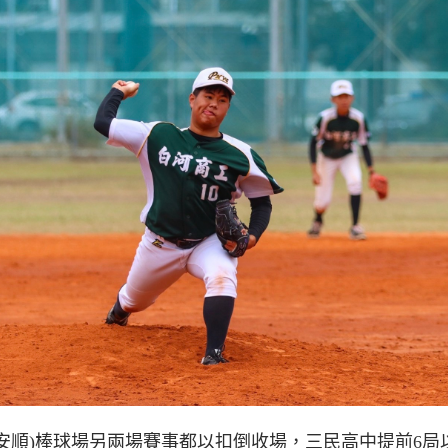
(安順)棒球場另兩場賽事都以扣倒收場，三民高中提前6局以