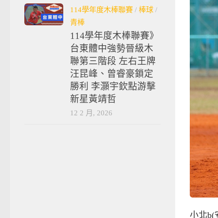
114學年度木棒聯賽
/
棒球
/
青棒
114學年度木棒聯賽》
台東體中強勢晉級木
聯第三階段 左右王牌
汪昆峰、曾睿豪鎖定
勝利 李灝宇欽點游擊
新星黃靖哲
12 2 月, 2026
小北b