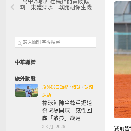
高中木聯》杜禹鋒開轟破低
潮 東體背水一戰開胡保生機
中華職棒
旅外動態
旅外球員動態
/
棒球
/
球類
運動
棒球》陳金鋒重返道
奇球場開球 感性回
顧「敢夢」歲月
2 8 月, 2026
賽前皆