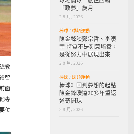
球場開球 感性回顧
「敢夢」歲月
2 8 月, 2026
棒球
/
球類運動
陳金鋒談鄭宗哲、李灝
宇 特質不是刻意培養，
是從努力中展現出來
2 8 月, 2026
總教
棒球
/
球類運動
裕智
棒球》回到夢想的起點
前面
陳金鋒睽違20多年重返
他專
道奇開球
3 8 月, 2026
要位