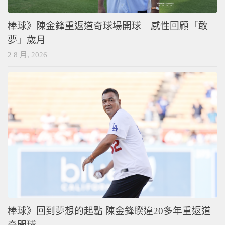
棒球》陳金鋒重返道奇球場開球 感性回顧「敢
夢」歲月
2 8 月, 2026
棒球》回到夢想的起點 陳金鋒睽違20多年重返道