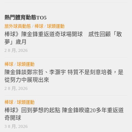
熱門體育動態TO5
旅外球員動態
/
棒球
/
球類運動
棒球》陳金鋒重返道奇球場開球 感性回顧「敢
夢」歲月
2 8 月, 2026
棒球
/
球類運動
陳金鋒談鄭宗哲、李灝宇 特質不是刻意培養，是
從努力中展現出來
2 8 月, 2026
棒球
/
球類運動
棒球》回到夢想的起點 陳金鋒睽違20多年重返道
奇開球
3 8 月, 2026