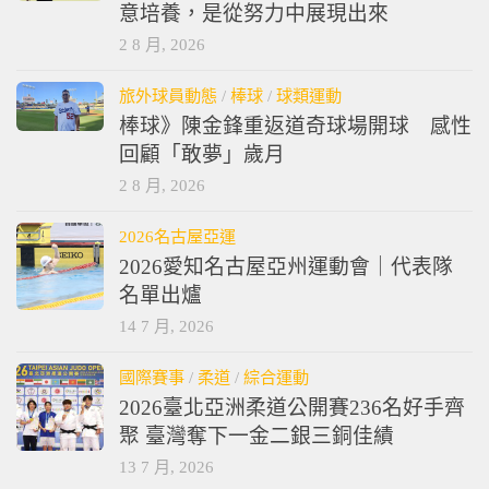
意培養，是從努力中展現出來
2 8 月, 2026
旅外球員動態
/
棒球
/
球類運動
棒球》陳金鋒重返道奇球場開球 感性
回顧「敢夢」歲月
2 8 月, 2026
2026名古屋亞運
2026愛知名古屋亞州運動會｜代表隊
名單出爐
14 7 月, 2026
國際賽事
/
柔道
/
綜合運動
2026臺北亞洲柔道公開賽236名好手齊
聚 臺灣奪下一金二銀三銅佳績
13 7 月, 2026