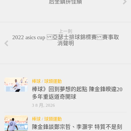
后坐鎮拚佳績
上一則
2022 asics cup 亞瑟士排球錦標賽 賽事取
消聲明
棒球
/
球類運動
棒球》回到夢想的起點 陳金鋒睽違20
多年重返道奇開球
3 8 月, 2026
棒球
/
球類運動
陳金鋒談鄭宗哲、李灝宇 特質不是刻