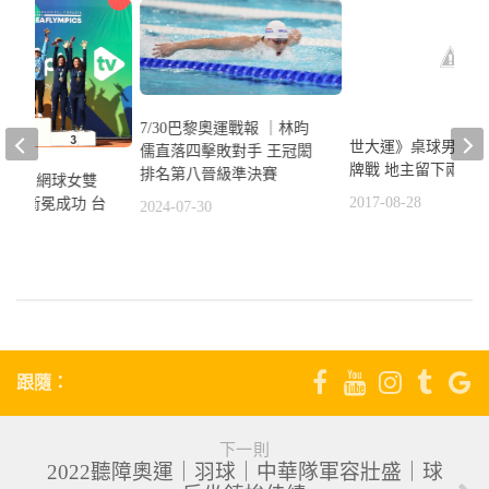
7/30巴黎奧運戰報 ｜林昀
世大運》桌球男雙無
儒直落四擊敗對手 王冠閎
牌戰 地主留下兩面
排名第八晉級準決賽
障奧運》網球女雙
2017-08-28
秋美衛冕成功 台
2024-07-30
金
3
跟隨：
下一則
2022聽障奧運｜羽球｜中華隊軍容壯盛｜球