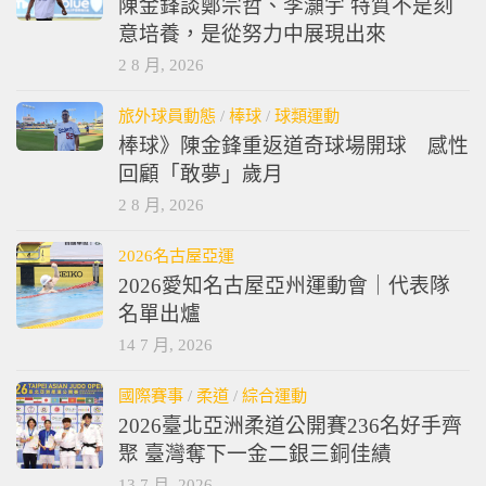
陳金鋒談鄭宗哲、李灝宇 特質不是刻
意培養，是從努力中展現出來
2 8 月, 2026
旅外球員動態
/
棒球
/
球類運動
棒球》陳金鋒重返道奇球場開球 感性
回顧「敢夢」歲月
2 8 月, 2026
2026名古屋亞運
2026愛知名古屋亞州運動會｜代表隊
名單出爐
14 7 月, 2026
國際賽事
/
柔道
/
綜合運動
2026臺北亞洲柔道公開賽236名好手齊
聚 臺灣奪下一金二銀三銅佳績
13 7 月, 2026