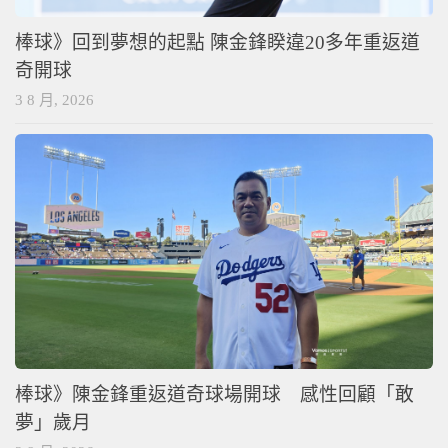
棒球》回到夢想的起點 陳金鋒睽違20多年重返道
奇開球
3 8 月, 2026
棒球》陳金鋒重返道奇球場開球 感性回顧「敢
夢」歲月