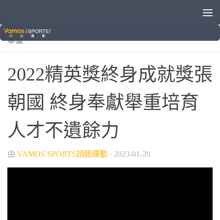
/
/
/
/
MIT的驕傲
VAMOS自製節目
各種運動
綜合運動
舉重
2022精英獎終身成就獎張
朝國 終身奉獻舉重培育
人才不遺餘力
由
VAMOS SPORTS翊起運動
·
2023-01-20