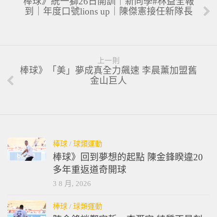
棒球》統一獅26日開訓｜新同學#林益全報
到｜年度口號lions up｜陳傑憲接任新隊長
上一則
棒球》「美」夢成真全力飆速 李晨薰加盟舊
金山巨人
棒球
/
球類運動
棒球》回到夢想的起點 陳金鋒睽違20
多年重返道奇開球
3 8 月, 2026
棒球
/
球類運動