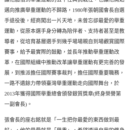
邁向推廣舉重運動的不歸路，1980年張朝國會長自選
手退役後，經商闖出一片天地，未曾忘卻最愛的舉重
運動，從原本選手身分轉為陪伴者、支持者甚至是教
導者，從培育基層選手到幾乎場場親自到場觀賞國際
賽事，給予最實際的鼓勵，並長年推動舉重運動改
革，在國際組織中推動改革讓舉重運動有更完善的發
展，到推派擔任國際賽事裁判，擔任國際重要職務，
一路不遺餘力帶領臺灣舉重運動走向國際舞台，於
2013年獲得國際舉重總會頒發銀質獎章(終身榮譽第
一副會長)。
張會長的座右銘就是「一生把你最愛的東西做到最