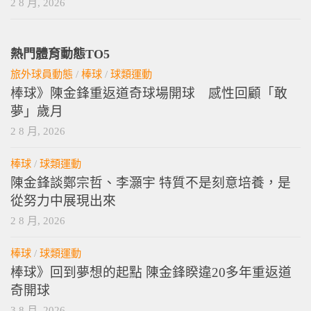
2 8 月, 2026
熱門體育動態TO5
旅外球員動態
/
棒球
/
球類運動
棒球》陳金鋒重返道奇球場開球 感性回顧「敢
夢」歲月
2 8 月, 2026
棒球
/
球類運動
陳金鋒談鄭宗哲、李灝宇 特質不是刻意培養，是
從努力中展現出來
2 8 月, 2026
棒球
/
球類運動
棒球》回到夢想的起點 陳金鋒睽違20多年重返道
奇開球
3 8 月, 2026