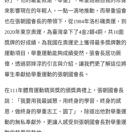
好」，他的最愛就是「舉重」，希望透過自我的修身
來影響現在的年輕人，一點一滴地推動，而舉重協會
也在張朝國會長的帶領下，從1984年洛杉磯奧運，到
2020年東京奧運，為臺灣拿下了4金2銀4銅，共10面
獎牌的好成績，為我國在奧運史上獲得最多獎牌數的
運動項目，舉重運動能夠成績斐然，張會長居功厥
偉，透過郭婞淳的引言與介紹，讓我們更了解這位將
畢生奉獻給舉重運動的張朝國會長。
在111年體育運動精英獎的頒獎典禮上，張朝國會長
說：「我要用我最誠懇，用終身的學習、終身的感
恩，做終身的舉重志工、園丁」，除道出他對舉重運
動的無私奉獻外，更讓人感受到張朝國會長對舉重運