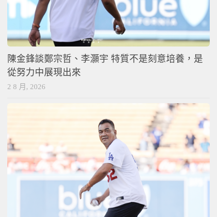
陳金鋒談鄭宗哲、李灝宇 特質不是刻意培養，是
從努力中展現出來
2 8 月, 2026