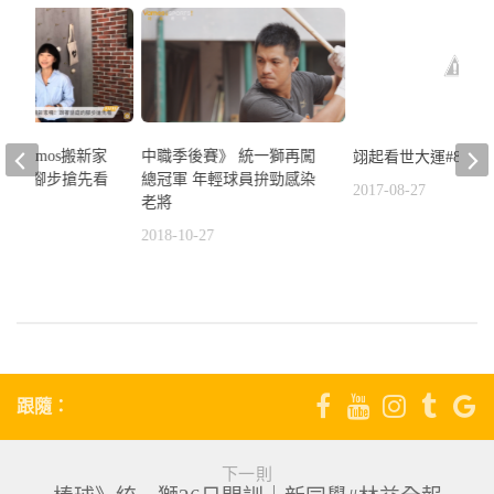
》vamos搬新家
中職季後賽》 統一獅再闖
翊起看世大運#8
語庭的腳步搶先看
總冠軍 年輕球員拚勁感染
2017-08-27
老將
1
2018-10-27
跟隨：
下一則