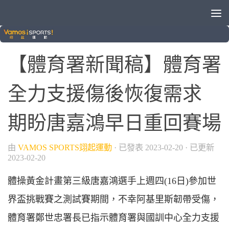
/
綜合運動
體操
【體育署新聞稿】體育署
全力支援傷後恢復需求
期盼唐嘉鴻早日重回賽場
由
VAMOS SPORTS翊起運動
· 已發表
2023-02-20
· 已更新
2023-02-20
體操黃金計畫第三級唐嘉鴻選手上週四(16日)參加世
界盃挑戰賽之測試賽期間，不幸阿基里斯韌帶受傷，
體育署鄭世忠署長已指示體育署與國訓中心全力支援