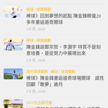
棒球
/
球類運動
棒球》回到夢想的起點 陳金鋒睽違20
多年重返道奇開球
3 8 月, 2026
棒球
/
球類運動
陳金鋒談鄭宗哲、李灝宇 特質不是刻
意培養，是從努力中展現出來
2 8 月, 2026
旅外球員動態
/
棒球
/
球類運動
棒球》陳金鋒重返道奇球場開球 感性
回顧「敢夢」歲月
2 8 月, 2026
2026名古屋亞運