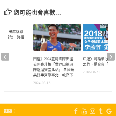
您可能也會喜歡…
家好手出席感恩
謝企業贊助一路相
7
田徑》2024臺灣國際田徑
亞運》滑輪溜冰再一
公開賽升格「世界田總洲
孟竹、楊合貞「金包
際巡迴賽臺北站」 各國菁
2018-08-31
英好手齊聚臺北一較高下
2024-05-13
跟隨：