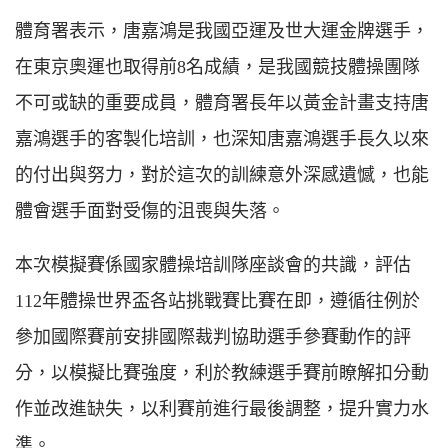
體育署表示，唐嘉鴻是我國亞運及世大運金牌選手，
在東京奧運也取得前8名成績，是我國競技體操團隊
不可或缺的重要成員，體育署長年以黃金計畫支持唐
嘉鴻選手的客製化培訓，也深知唐嘉鴻選手長久以來
的付出與努力，對於這次的訓練意外深感遺憾，也能
體會選手面對受傷的沮喪與失落。
本次模擬賽係國家體操培訓隊座談會的共識，評估
112年體操世界盃各站挑戰賽比賽在即，遵循往例於
參加國際賽前安排國際裁判協助選手參賽動作的評
分，以模擬比賽強度，利於教練選手賽前瞭解扣分動
作並改進缺失，以利賽前進行最後調整，提升實力水
準。